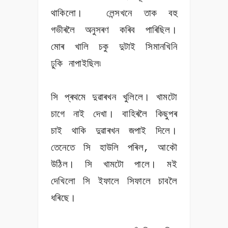
থাকিলো। লেন্সখনে তাক বহু
গভীৰলৈ অনুসৰণ কৰিব পাৰিছিল।
মোৰ খালি চকু দুটাই সিমানখিনি
ঢুকি নাপাইছিল৷
সি প্ৰথমে দুৱাৰখন খুলিলে। খামটো
চাগে নাই দেখা। বাহিৰলৈ কিছুপৰ
চাই থাকি দুৱাৰখন জপাই দিলে।
তেনেতে সি হাউলি পৰিল, আকৌ
উঠিল। সি খামটো পালে। মই
দেখিলো সি ইফালে সিফালে চাবলৈ
ধৰিছে।