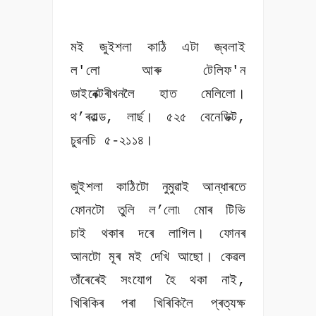
মই জুইশলা কাঠি এটা জ্বলাই
ল'লো আৰু টেলিফ'ন
ডাইৰেক্টৰীখনলৈ হাত মেলিলো।
থ’ৰৱাল্ড, লাৰ্ছ। ৫২৫ বেনেডিক্ট,
চুৱনচি ৫-২১১৪।
জুইশলা কাঠিটো নুমুৱাই আন্ধাৰতে
ফোনটো তুলি ল’লো৷ মোৰ টিভি
চাই থকাৰ দৰে লাগিল। ফোনৰ
আনটো মূৰ মই দেখি আছো। কেৱল
তাঁৰেৰেই সংযোগ হৈ থকা নাই,
খিৰিকিৰ পৰা খিৰিকিলৈ প্ৰত্যক্ষ