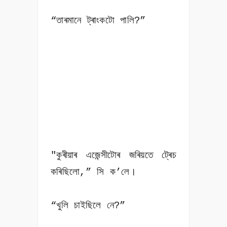
“তাৰমানে ট্ৰাংকটো পালি?”
"কুৰীয়াৰ এজেন্সীটোৰ জৰিয়তে ট্ৰেচ
কৰিছিলো,” সি ক’লে।
“খুলি চাইছিলে নে?”