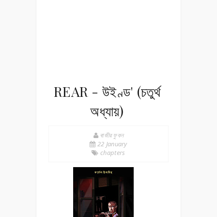
REAR - উইণ্ড' (চতুৰ্থ
অধ্যায়)
ৰাজীৱ ফুকন
22 January
chapters