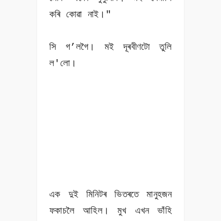
কৰি কোৱা নাই।"
সি গ’লগৈ। মই দূৰবীণটো তুলি
ল'লো।
এক দুই মিনিটৰ ভিতৰতে মানুহজন
ফকাচলৈ আহিল। মুখ এখন ভাঁহি