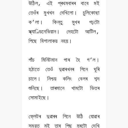
উঠিল, এই প্ৰথমবাৰৰ বাবে মই
তেওঁৰ মুখখন দেখিলো। চুলিকোছা
ক’লা। কিন্তু মুখৰ গঢ়টো
স্ক্যাণ্ডিনেভিয়ান। দেহটো আটিল,
পিছে বিশালাকয় নহয়।
পাঁচ মিনিটমান পাৰ হৈ গ’ল।
হঠাতে তেওঁ দুৱাৰখনৰ পিনে ঘূৰি
চালে। নিশ্চয় কলিং বেলৰ শব্দ
শুনিছে। তাৰমানে খামটো ভিতৰ
সোমাইছে।
ফ্লেটৰ দুৱাৰৰ পিনে উঠি যোৱাৰ
সময়ত মই তাৰ পিছ মূৰটো দেখি