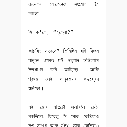
চেনেলৰ যোগেৰেও সংযোগ হৈ
আছো।
সি ক'লে, “হূল্লো?”
আচৰিত নহয়নে? তিনিদিন ধৰি যিজন
মানুহৰ ওপৰত মই হত্যাৰ অভিযোগ
উত্থাপন কৰি আহিছো। আজি
প্ৰথম সেই মানুহজনৰ কণ্ঠস্বৰ
শুনিছো।
মই মোৰ মাতটো সলাবলৈ চেষ্টা
নকৰিলো৷ যিহেতু সি মোক কেতিয়াও
লগ নাপায় আৰু মইও তাক কেতিয়াও