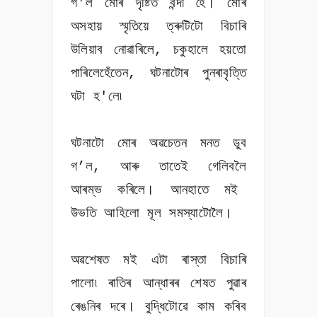
গ'ল মোৰ দৃষ্টিত বন্দী হৈ। মোৰ
অসহায় স্মৃতিয়ে ত্ৰুটিটো বিচাৰি
উলিয়াব নোৱাৰিলে, চকুহালে হয়তো
পাৰিলেহেঁতেন, ঘটনাটোৰ পুনৰাবৃত্তি
ঘটা হ'লে৷
ঘটনাটো মোৰ অৱচেতন মনত ডুব
গ’ল, আৰু তাতেই গেলিবলৈ
আৰম্ভ কৰিলে। আনহাতে মই
উভতি আহিলো মূল সমস্যাটোলৈ।
অৱশেষত মই এটা ৰাস্তা বিচাৰি
পালো৷ ৰাতিৰ আন্ধাৰৰ শেষত পুৱাৰ
ৰেঙনিৰ দৰে। বুদ্ধিটোৱে কাম কৰিব