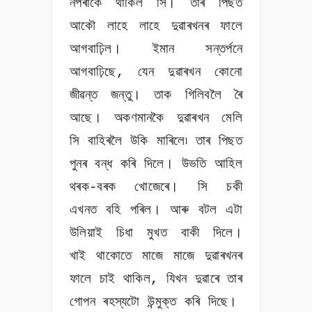
নপৰাকৈ থাকিল সি। তাৰ পিছত
আকৌ লাহে লাহে দুৱাৰখনৰ ফালে
আগবাঢ়িল। ইমান সন্তৰ্পনে
আগবাঢ়িছে, যেন দুৱাৰখন কোনো
জীৱন্ত জন্তু। তাক গিলিবলৈ ৰৈ
আছে। অকণমানকৈ দুৱাৰখন মেলি
সি বাহিৰলৈ উকি মাৰিলে৷ তাৰ পিছত
পুনৰ বন্ধ কৰি দিলে। উভতি আহিল
থৰক-বৰক খোজেৰে। সি চকী
এখনত বহি পৰিল। আৰু বটল এটা
উলিয়াই চিধা মুখত বাকী দিলে।
খাই থাকোতে মাজে মাজে দুৱাৰখনৰ
ফালে চাই থাকিল, যিখন দুৱাৰে তাৰ
গোপন ৰহস্যটো উন্মুক্ত কৰি দিছে।