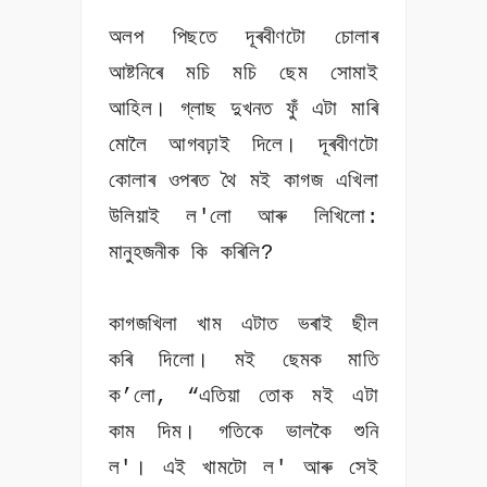
অলপ পিছতে দূৰবীণটো চোলাৰ
আষ্টনিৰে মচি মচি ছেম সোমাই
আহিল। গ্লাছ দুখনত ফুঁ এটা মাৰি
মোলৈ আগবঢ়াই দিলে। দূৰবীণটো
কোলাৰ ওপৰত থৈ মই কাগজ এখিলা
উলিয়াই ল'লো আৰু লিখিলো:
মানুহজনীক কি কৰিলি?
কাগজখিলা খাম এটাত ভৰাই ছীল
কৰি দিলো। মই ছেমক মাতি
ক’লো, “এতিয়া তোক মই এটা
কাম দিম। গতিকে ভালকৈ শুনি
ল'। এই খামটো ল' আৰু সেই