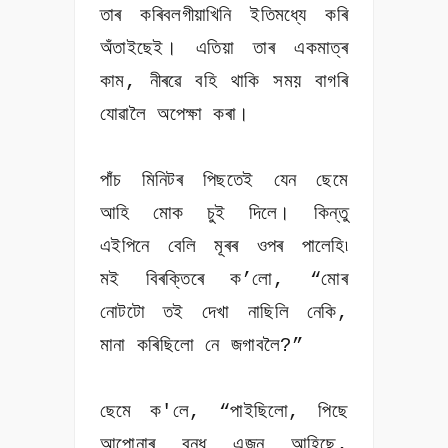
তাৰ কৰিবলগীয়াখিনি ইতিমধ্যে কৰি
অঁতাইছেই। এতিয়া তাৰ একমাত্ৰ
কাম, নীৰৱে বহি থাকি সময় বাগৰি
যোৱালৈ অপেক্ষা কৰা।
পাঁচ মিনিটৰ পিছতেই যেন ছেমে
আহি মোক চুই দিলে। কিন্তু
এইপিনে বেলি মূৰৰ ওপৰ পালেহি৷
মই বিৰক্তিৰে ক’লো, “মোৰ
নোটটো তই দেখা নাছিলি নেকি,
মানা কৰিছিলো নে জগাবলৈ?”
ছেমে ক'লে, “পাইছিলো, পিছে
আপোনাৰ বন্ধু এজন আহিছে,