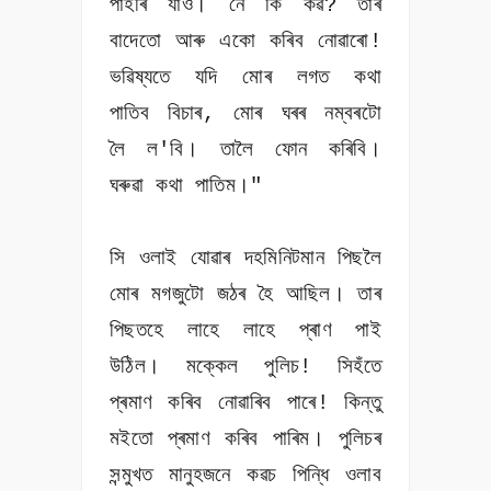
পাহৰি যাওঁ। নে কি কৱ? তাৰ
বাদেতো আৰু একো কৰিব নোৱাৰো!
ভৱিষ্যতে যদি মোৰ লগত কথা
পাতিব বিচাৰ, মোৰ ঘৰৰ নম্বৰটো
লৈ ল'বি। তালৈ ফোন কৰিবি।
ঘৰুৱা কথা পাতিম।"
সি ওলাই যোৱাৰ দহমিনিটমান পিছলৈ
মোৰ মগজুটো জঠৰ হৈ আছিল। তাৰ
পিছতহে লাহে লাহে প্ৰাণ পাই
উঠিল। মক্কেল পুলিচ! সিহঁতে
প্ৰমাণ কৰিব নোৱাৰিব পাৰে! কিন্তু
মইতো প্ৰমাণ কৰিব পাৰিম। পুলিচৰ
সন্মুখত মানুহজনে কৱচ পিন্ধি ওলাব