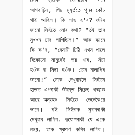
মোৰ হাতখন ফোনটোৰ পিনে
আগবাঢ়িল, পিছ মুহূৰ্ততে পুনৰ কোঁচ
খাই আহিল। কি লাভ হ'ব? শুনিব
জানো সিহঁতে মোৰ কথা? "তই তাৰ
মুখখন চাব লাগিছিল।” আৰু বয়নে
কি ক'ব, “বেনামী চিঠি এখন পালে
যিকোনো মানুহেই ভয় খাব, সঁচা
হওঁক বা মিছা হওঁক। তোৰ নালাগিব
জানো!” মোক দেখুৱাবলৈ সিহঁতৰ
হাতত এগৰাকী জীৱন্ত মিচেছ থৰৱাল্ড
আছে—অন্ততঃ সিহঁতে তেনেকৈয়ে
ভাবে। মই সিহঁতক মৃতগৰাকী
দেখুৱাব লাগিব, দুয়োগৰাকী যে একে
নহয়, তাক প্ৰমাণ কৰিব লাগিব।