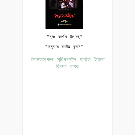
*মূলঃ কৰ্ণেল উলৰিছ*
*অনুবাদঃ ৰাজীৱ ফুকন*
উপন্যাসখনৰ সূচীপত্ৰলৈ যাবলৈ ইয়াত
ক্লিক কৰক