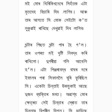
মই মোৰ খিৰিকিখনেৰে সিহঁতক এটা
মৃতদেহ বিচাৰি দিব লাগিব। আৰু
তাৰ আগতে সি মোক সেইটো ক'ত
লুকুৱাই ৰাখিছে দেখুৱাই দিব লাগিব৷
ঘন্টাৰ পিছত ঘন্টা পাৰ হৈ গ'ল।
তাৰ ওপৰত মই দৃষ্টি নিবদ্ধ কৰি
ৰাখিলো। দুপৰীয়া গলি আবেলি
হ’ল। এটা পিঞ্জৰাবদ্ধ বাঘৰ দৰে
ইফালৰ পৰা সিফাললৈ ঘূৰি ফুৰিছিল
সি। একেটা চিন্তাই উকমুকাই আছে
দুজন ব্যক্তিৰ মনত। অৱশ্যে মোৰ
ক্ষেত্ৰত সেই চিন্তাৰ স্ৰোত তাৰ
চিন্তাৰ বিপৰীত দিশত। সি ভাবিছে