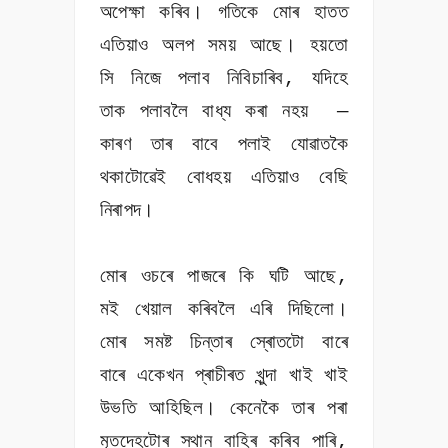
অপেক্ষা কৰিব। গতিকে মোৰ হাতত
এতিয়াও অলপ সময় আছে। হয়তো
সি নিজে পলাব নিবিচাৰিব, যদিহে
তাক পলাবলৈ বাধ্য কৰা নহয় —
কাৰণ তাৰ বাবে পলাই যোৱাতকৈ
থকাটোৱেই বোধহয় এতিয়াও বেছি
নিৰাপদ।
মোৰ ওচৰে পাজৰে কি ঘটি আছে,
মই খেয়াল কৰিবলৈ এৰি দিছিলো।
মোৰ সমষ্ট চিন্তাৰ স্ৰোতটো বাৰে
বাৰে একেখন প্ৰাচীৰত খুন্দা খাই খাই
উভতি আহিছিল। কেনেকৈ তাৰ পৰা
মৃতদেহটোৰ স্থান বাহিৰ কৰিব পাৰি,