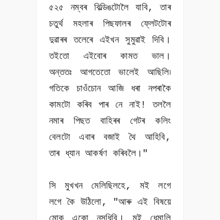
৫২৫ নম্বৰ বিল্ডিঙটোলৈ যাবি, তাৰ
চতুৰ্থ মহলাৰ পিছফালৰ ফ্লেটটোৰ
দুৱাৰৰ তলেৰে এইখন সুমুৱাই দিবি।
তইতো এইবোৰ কামত ভাল।
অন্ততঃ আগতেতো ভালেই আছিলি৷
গতিকে চাওঁচোন আজি ধৰা নপৰাকৈ
কামটো কৰিব পাৰ নে নাই! তললৈ
নমাৰ পিছত বাহিৰৰ গেটৰ কলিং
বেলটো এবাৰ বজাই থৈ আহিবি,
তাৰ ধ্যান আকৰ্ষণ কৰিবলৈ।"
সি মুখখন মেলিছিলহে, মই লগে
লগে কৈ উঠিলো, "আৰু এই বিষয়ে
মোক একো নুসুধিবি। মই ধেমালি