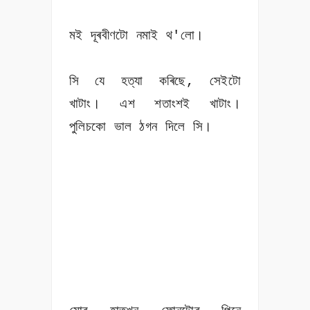
মই দূৰবীণটো নমাই থ'লো।
সি যে হত্যা কৰিছে, সেইটো
খাটাং। এশ শতাংশই খাটাং।
পুলিচকো ভাল ঠগন দিলে সি।