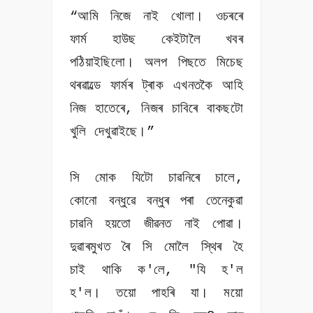
“আমি নিজে নাই খোলা। ওচৰৰে
ফাৰ্ম হাউছ কেইটালৈ খবৰ
পঠিয়াইছিলো। অলপ পিছতে মিচেছ
থৰৱাল্ডে ফাৰ্মৰ ট্ৰাক এখনতকৈ আহি
নিজ হাতেৰে, নিজৰ চাবিৰে বাকছটো
খুলি দেখুৱাইছে।”
সি মোক যিটো চাৱনিৰে চালে,
কোনো বন্ধুৱে বন্ধুৰ পৰা তেনেকুৱা
চাৱনি হয়তো জীৱনত নাই পোৱা।
দুৱাৰমুখত ৰৈ সি মোলৈ স্থিৰ হৈ
চাই থাকি ক'লে, "যি হ'ল
হ'ল। তয়ো পাহৰি যা। ময়ো