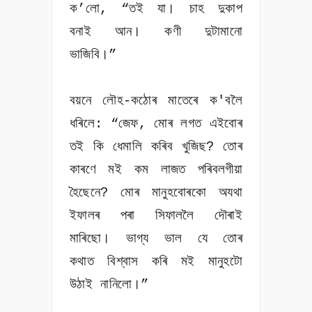
ক’লো, “তই যা। চাহ দুকাপ
বনাই আন। কণী দুটামানো
ভাজিবি।”
বয়নে লৌহ-কঠোৰ মাতেৰে ক'বলৈ
ধৰিলে: “জেফ, মোৰ লগত এইবোৰ
তই কি ধেমালি কৰিব খুজিছ? তোৰ
কাৰণে মই কম লাজত পৰিবলগীয়া
হৈছেনে? মোৰ মানুহবোৰকো অযথা
ইফালৰ পৰা সিফাললৈ দৌৰাই
মাৰিছো। ভাগ্য ভাল যে তোৰ
কথাত বিশ্বাস কৰি মই মানুহটো
উঠাই নানিলো।”