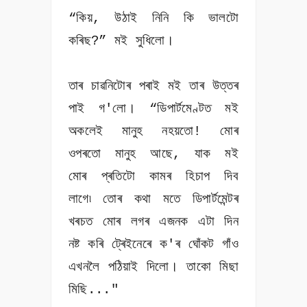
“কিয়, উঠাই নিনি কি ভালটো
কৰিছ?” মই সুধিলো।
তাৰ চাৱনিটোৰ পৰাই মই তাৰ উত্তৰ
পাই গ'লো। “ডিপাৰ্টমেণ্টত মই
অকলেই মানুহ নহয়তো! মোৰ
ওপৰতো মানুহ আছে, যাক মই
মোৰ প্ৰতিটো কামৰ হিচাপ দিব
লাগে৷ তোৰ কথা মতে ডিপাৰ্টমেন্টৰ
খৰচত মোৰ লগৰ এজনক এটা দিন
নষ্ট কৰি ট্ৰেইনেৰে ক'ৰ ঘোঁকট গাঁও
এখনলৈ পঠিয়াই দিলো। তাকো মিছা
মিছি..."