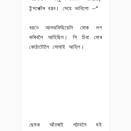
ইন্সপেক্টৰ বয়ন। সেয়ে ভাবিলো —“
বয়নে আনঅফিছিয়েলি মোক লগ
কৰিবলৈ আহিছিল। সি চিধা মোৰ
কোঠাটোলৈ সোমাই আহিল।
ছেমক আঁতৰাই পঠাবলৈ মই