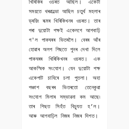
খিৰিকিৰ ওচৰত আছিল। একেটা
সময়তে থৰৱাল্ডো আছিল চতুৰ্থ মহলাৰ
ড্ৰয়িং ৰূমৰ খিৰিকিখনৰ ওচৰত। তাৰ
পৰা দুয়োটা পক্ষই একেলগে আগবাঢ়ি
গ'ল পাকঘৰৰ ভিতৰলৈ। বেৰৰ আঁৰ
হোৱাৰ অলপ পিছতে পুনৰ দেখা দিলে
পাকঘৰৰ খিৰিকিখনৰ ওচৰত। এক
আকস্মিক সংযোগ। যেন দুয়োটা পক্ষ
একেপাট চাবিৰে চলা পুতলা। অহা
পঞ্চাশ বছৰৰ ভিতৰতো তেনেকুৱা
সংযোগ মিলাৰ সম্ভাৱনা কম আছে৷
তাৰ পিছত সিহঁত বিচ্যুত হ’ল।
আৰু আগবাঢ়িল নিজৰ নিজৰ দিশত।