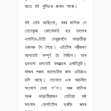
যাতে মই পুলিচক জনাব পাৰো।
মই দেখি আছিলো, ঘৰৰ মালিক নে
তেনেকুৱা কোনোবাই ছয় মহলাৰ
এপাৰ্টমেণ্টটো দেখুৱাবলৈ ভাড়াতীয়া
এজনক লৈ গৈছে। এইটোৰ নৱীকৰণ
আগতেই সম্পূৰ্ণ হৈ গৈছিল। তাৰ
দুমহলা তলতেই থৰৱাল্ডৰ এপাৰ্টমেন্ট।
মাজৰ পঞ্চম মহলাটোৰ কাম এতিয়াও
চলি আছে। তেনেতে এক আচৰিত
সংযোগ দেখা গ'ল। ঘৰৰ মালিক
আৰু ভাড়াতীয়াজন তেতিয়া ষষ্ঠ
মহলাৰ ফ্লেটটোৰ ড্ৰয়িং ৰূমৰ