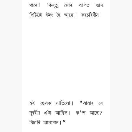
পাৰে! কিন্তু মোৰ আগত তাৰ
পিঠিটো উদং হৈ আছে। কৱচবিহীন।
মই ছেমক মাতিলো। "আমাৰ যে
দূৰবীণ এটা আছিল। ক'ত আছে?
বিচাৰি আনচোন।”