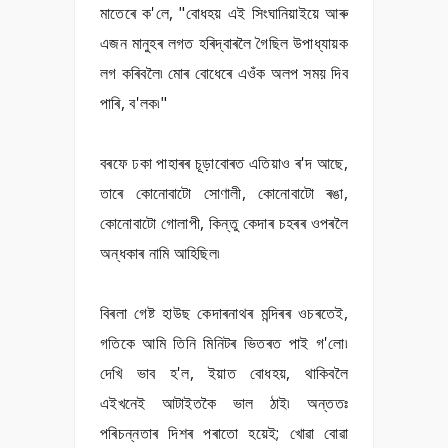
মাতেৰে ক'লে, "বোধহয় এই সিংঘানিয়াইয়ে আৰু
এজন মানুহৰ লগত হৰিদ্বাৰলৈ গৈছিল উপাধ্যায়ক
লগ কৰিবলৈ৷ মোৰ বোধেৰে এওঁক অলপ সময় দিব
পাৰি, ব'লক৷"
বৰফে ঢকা পাহাৰৰ চূড়াবোৰত এতিয়াও ৰ'দ আছে,
তাৰে কোনোবাটো সোণালী, কোনোবাটো ৰঙা,
কোনোবাটো গোলাপী, কিন্তু কেদাৰ চহৰৰ ওপৰলৈ
অন্ধকাৰ নামি আহিছিল৷
বিৰলা গেষ্ট হাউছ কেদাৰনাথৰ মন্দিৰৰ ওচৰতেই,
গতিকে আমি তিনি মিনিটৰ ভিতৰত পাই গ'লো৷
দেখি ভাব হ'ল, ইয়াত বোধহয়, থাকিবলৈ
এইখনেই আটাইতকৈ ভাল ঠাই৷ অন্ততঃ
পৰিচন্নতাৰ দিশৰ পৰাতো হয়েই; খোৱা বোৱা