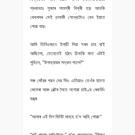
প্ৰধানতঃ পূজাৰ সামগ্ৰী বিক্ৰী হয়৷ আনকি
বেনাৰসৰ সেই চানাকী গোন্ধটোও যেন ইয়াত
পোৱা যায়৷
আমি তিনিওজনে ইলাচী দিয়া গৰম চাহ খাই
আছিলো, তেনেতেই হঠাৎ চিনাকি মাত এটাই
সুধিলে, "উপাধ্যায়ৰ সন্ধান পালে?"
সৰু কোঁৱৰ পৱন দেৱ সিং৷ এতিয়াও তেওঁৰ হাতত
কেমেৰা আৰু বেল্টৰ সৈতে লগোৱা চাউণ্ড ৰেকৰ্ডিং
যন্ত্ৰ৷
"আমাৰ এই বিশ মিনিট মানহে হ'ল আহি পোৱা৷"
"মই পালো আঢ়ৈটাতে," ক'ল পেৱনদেৱে৷ "যিমান