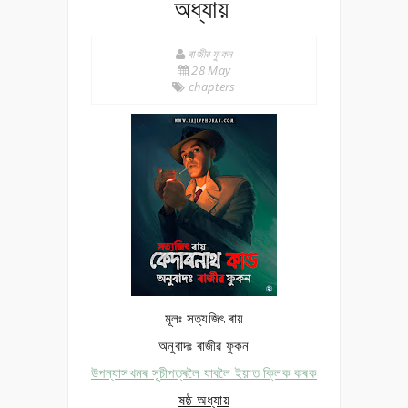
অধ্যায়
ৰাজীৱ ফুকন
28 May
chapters
মূলঃ সত্যজিৎ ৰায়
অনুবাদঃ ৰাজীৱ ফুকন
উপন্যাসখনৰ সূচীপত্ৰলৈ যাবলৈ ইয়াত ক্লিক কৰক
ষষ্ঠ অধ্যায়