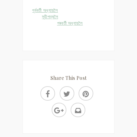
পূৰ্ববৰ্তী অধ্যায়লৈ
সূচীপত্ৰলৈ
পৰবৰ্তী অধ্যায়লৈ
Share This Post