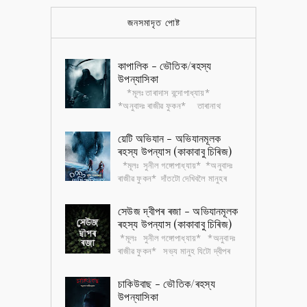
জনসমাদৃত পোষ্ট
কাপালিক - ভৌতিক/ৰহস্য
উপন্যাসিকা
*মূলঃ তাৰাদাস বন্দোপাধ্যায়*
*অনুবাদঃ ৰাজীৱ ফুকন* তাৰানাথ
তান্ত্ৰিক বাংলা সাহিত্যৰ এটা জনপ্ৰিয়
চৰিত্ৰ। এই চৰিত্ৰটোৰ ওপৰত এখন ভৌতিক...
য়েটি অভিযান - অভিযানমূলক
ৰহস্য উপন্যাস (কাকাবাবু চিৰিজ)
*মূলঃ সুনীল গঙ্গোপাধ্যায়* *অনুবাদঃ
ৰাজীৱ ফুকন* দাঁতটো দেখিবলৈ মানুহৰ
দাঁতৰ নিচিনাই। পিছে আকৃতিত বহুগুণে
ডাঙৰ। খুৰাদেউৰ মতে সেই দাঁতৰ গ...
সেউজ দ্বীপৰ ৰজা - অভিযানমূলক
ৰহস্য উপন্যাস (কাকাবাবু চিৰিজ)
*মূলঃ সুনীল গঙ্গোপাধ্যায়* *অনুবাদঃ
ৰাজীৱ ফুকন* সভ্য মানুহ যিটো দ্বীপৰ
ওচৰেৰে যাবলৈও সাহস নকৰে , দ্বীপৰ বৰ্বৰ
আদিবাসীৰ ভয়ত৷ সেই দ্বীপ...
চাকিউবাছ - ভৌতিক/ৰহস্য
উপন্যাসিকা