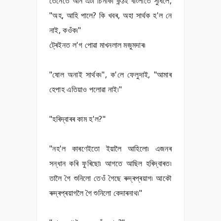
তেনেতে আন এটা চিনাকী কন্ঠই বাংলাতে সুধিলে,
"অহ, আহি পালে? কি খবৰ, অহা সাৰ্থক হ'ল নে
নাই, কওঁক৷"
ট্ৰেইনত ল'গ পোৱা মাখনলাল মজুমদাৰ৷
"ষোল অনাই সাৰ্থক৷", ক'লে ফেলুদাই, "আমাৰ
হেপাহ এতিয়াও পলোৱা নাই৷"
"হৰিদ্বাৰৰ কাম হ'ল?"
"নহ'ল কাৰণেইতো ইয়ালৈ আহিলো৷ এজনৰ
সন্ধান কৰি ফুৰিছো৷ আগতে আছিল হৰিদ্বাৰত৷
তালৈ গৈ শুনিলো তেওঁ গৈছে ৰুদ্ৰপ্ৰয়াগ৷ আকৌ
ৰুদ্ৰপ্ৰয়াগলৈ গৈ শুনিলো কেদাৰনাথ৷"