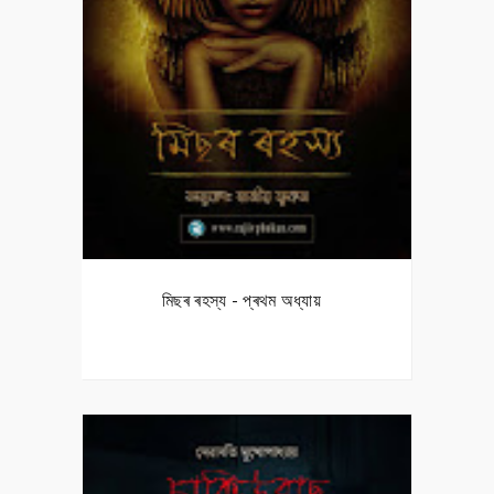
মিছৰ ৰহস্য - প্ৰথম অধ্যায়