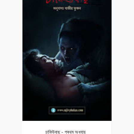
চাকিউবাছ - প্ৰথম অধ্যায়