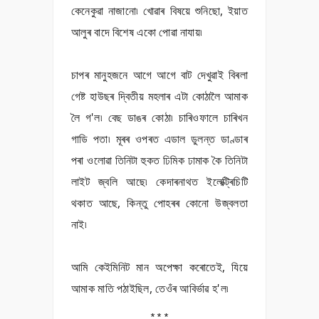
কেনেকুৱা নাজানো৷ খোৱাৰ বিষয়ে শুনিছো, ইয়াত
আলুৰ বাদে বিশেষ একো পোৱা নাযায়৷
চাপৰ মানুহজনে আগে আগে বাট দেখুৱাই বিৰলা
গেষ্ট হাউছৰ দ্বিতীয় মহলাৰ এটা কোঠালৈ আমাক
লৈ গ'ল৷ বেছ ডাঙৰ কোঠা৷ চাৰিওফালে চাৰিখন
গাডি পতা৷ মূৰৰ ওপৰত এডাল ডুলন্ত ডাণ্ডাৰ
পৰা ওলোৱা তিনিটা হুকত ঢিমিক ঢামাক কৈ তিনিটা
লাইট জ্বলি আছে৷ কেদাৰনাথত ইলেক্ট্ৰিচিটি
থকাত আছে, কিন্তু পোহৰৰ কোনো উজ্বলতা
নাই৷
আমি কেইমিনিট মান অপেক্ষা কৰোতেই, যিয়ে
আমাক মাতি পঠাইছিল, তেওঁৰ আবিৰ্ভাৱ হ'ল৷
***