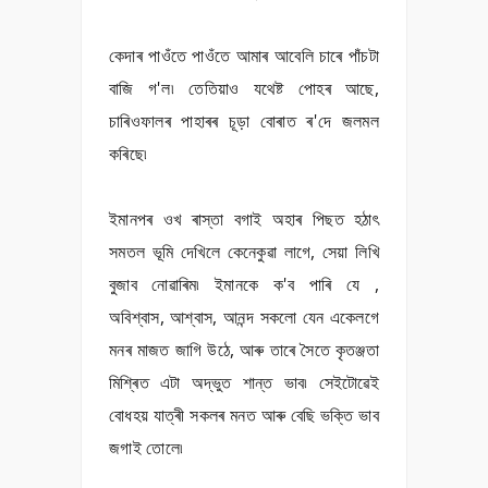
কেদাৰ পাওঁতে পাওঁতে আমাৰ আবেলি চাৰে পাঁচটা
বাজি গ'ল৷ তেতিয়াও যথেষ্ট পোহৰ আছে,
চাৰিওফালৰ পাহাৰৰ চূড়া বোৰাত ৰ'দে জলমল
কৰিছে৷
ইমানপৰ ওখ ৰাস্তা বগাই অহাৰ পিছত হঠাৎ
সমতল ভূমি দেখিলে কেনেকুৱা লাগে, সেয়া লিখি
বুজাব নোৱাৰিম৷ ইমানকে ক'ব পাৰি যে ,
অবিশ্বাস, আশ্বাস, আনন্দ সকলো যেন একেলগে
মনৰ মাজত জাগি উঠে, আৰু তাৰে সৈতে কৃতঞ্জতা
মিশ্ৰিত এটা অদ্ভুত শান্ত ভাব৷ সেইটোৱেই
বোধহয় যাত্ৰী সকলৰ মনত আৰু বেছি ভক্তি ভাব
জগাই তোলে৷