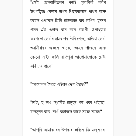
"সেই চোৰবালিতলৰ পৰাই মন্দাকিনী নদীৰ
উৎপত্তি৷ কেদাৰ নাথৰ পিছফালেৰে পাথৰ আৰু
বৰফৰ ওপৰেৰে তিনি মাইলমান যাব লাগিব৷ হ্ৰদৰ
পাৰৰ এটা গুহাত বাস কৰে ভৱানী৷ উপাধ্যায়
অংশতো তেওঁৰ নামৰ পৰা উৰি গৈছে, এতিয়া তেওঁ
ভৱানীবাবা৷ অকলে থাকে, ওচৰে পাজৰে আৰু
কোনো নাই৷ কালি ৰাতিপুৱা আপোনালোকে চেষ্টা
কৰি চাব পাৰে৷"
"আপোনাৰ সৈতে এইবাৰ দেখা হৈছে?"
"নাই, হ'লেও স্থানীয় মানুহৰ পৰা খবৰ পাইছো৷
ফলমুলৰ বাবে তেওঁ বজাৰলৈ আহে মাজে মাজে৷"
"আপুনি আমাক বৰ উপকাৰ কৰিলে মিঃ মজুমদাৰ৷