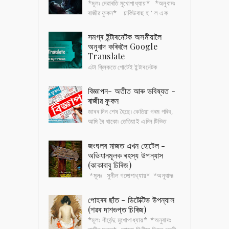
*মূলঃ দেৱাৰতি মুখোপাধ্যায়* *অনুবাদঃ
ৰাজীৱ ফুকন* চাকিউবাছ হ ' ল এক
ধৰণৰ প্ৰেতিনী , যিয়ে শুই থকা পুৰুষৰ
ওপৰত যৌন নিৰ্যাতন চলায়৷ সেই চ...
সমগ্ৰ ইন্টাৰনেটক অসমীয়ালৈ
অনুবাদ কৰিবলৈ Google
Translate
এটা ক্লিকতে গোটেই ইন্টাৰনেটক
অসমীয়ালৈ অনুবাদ কৰিবলৈ ; প্ৰতিটো
ৱেবচাইট, কিতাপ, অডিঅ ’ , ভিডিঅ ’ আদি সকলো অসমীয়াতে
বিজ্ঞাপন- অতীত আৰু ভবিষ্যত -
পাবলৈ হ'লে, ...
ৰাজীৱ ফুকন
জাৰৰ দিন শেষ হৈছে৷ কেতিয়া গৰম পৰিব,
আমি ৰৈ থাকো৷ তেতিয়াই এদিন টিভিত
চিনাকি গান এটা বাজি উঠে, "চুভটি জল্দি গৰ্মি
কা মৌচম আয়া, আয়া মৌচম...
জংঘলৰ মাজত এখন হোটেল -
অভিযানমূলক ৰহস্য উপন্যাস
(কাকাবাবু চিৰিজ)
*মূলঃ সুনীল গঙ্গোপাধ্যায়* *অনুবাদঃ
ৰাজীৱ ফুকন* হোটেলখনৰ পৰা দুজন টুৰিষ্ট
অন্তৰ্ধান হৈছে কেইমাহমান আগতে। বাকী টুৰিষ্টসকলৰ
পোহৰৰ ছাঁত - ডিটেক্টিভ উপন্যাস
অভিযোগ , ৰাত...
(শৱৰ দাশগুপ্ত চিৰিজ)
*মূলঃ শীৰ্ষেন্দু মুখোপাধ্যায়* *অনুবাদঃ