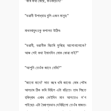
"কাৰ কথা কৈছে, কওঁকচোন?"
"ভৱানী উপাধ্যায় বুলি এজন মানুহ৷"
মাখনবাবুৰ চকু কপালত উঠিল৷
"ভৱানী, ভৱানীক বিচাৰি ফুৰিছে আপোনালোকে?
আৰু সেই কথা ইমানদিন মোক কোৱা নাই?"
"আপুনি তেওঁক জানে নেকি?"
"জানো মানে? সাত বছৰ ধৰি জানো৷ মোৰ পেটৰ
আলচাৰ ঠিক কৰি দিছিল এটা বড়িতে৷ তাৰ পিছত
হৰিদ্বাৰ এৰাৰ কেইদিন মান আগতেও ল'গ
পাইছো৷ এটা বৈৰাগ্যভাব দেখিছিলো তেওঁৰ মাজত৷