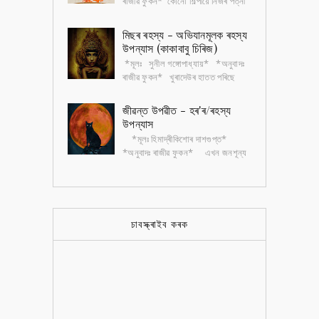
ৰাজীৱ ফুকন* কোনো শিল্পীয়ে নিজৰ পত্নী
আৰু কন্যাৰ অশ্লীল ছবি আঁকি বজাৰত
বেচিব পাৰিব জানো? কিন্তু পত্...
মিছৰ ৰহস্য - অভিযানমূলক ৰহস্য
উপন্যাস (কাকাবাবু চিৰিজ)
*মূলঃ সুনীল গঙ্গোপাধ্যায়* *অনুবাদঃ
ৰাজীৱ ফুকন* খুৰাদেউৰ হাতত পৰিছে
ইজিপ্তীয় চিত্ৰলিপিৰে অঁকা কেইখন মান
ছবি। ছবিকেইখন আঁকিছে এক বৃদ্ধ...
জীৱন্ত উপৱীত - হৰ'ৰ/ৰহস্য
উপন্যাস
*মূলঃ হিমাদ্ৰীকিশোৰ দাশগুপ্ত*
*অনুবাদঃ ৰাজীৱ ফুকন* এখন জনশূন্য
নাৰ্ছিংহোমত কেইদিনমানৰ বাবে থাকিবলগীয়া
হৈছে ডাক্তৰ নৱাৰুণ গুপ্ত। অভ...
চাবস্ক্ৰাইব কৰক