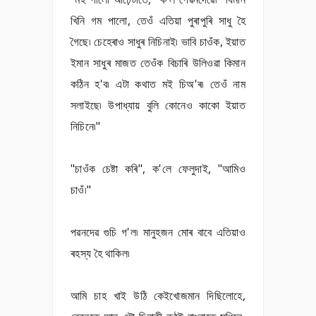
খিনি গম পালো, তেওঁ এতিয়া পুৰাপুৰি সাধু হৈ
গৈছে৷ চেহেৰাও সাধুৰ নিচিনাই৷ ভাবি চাওঁক, ইয়াত
ইমান সাধুৰ মাজত তেওঁক বিচাৰি উলিওৱা কিমান
কঠিন হ'ব৷ এটা কথাত মই চিঅ'ৰ৷ তেওঁ নাম
সলাইছে৷ উপাধ্যায় বুলি কোনেও কাকো ইয়াত
নিচিনে৷"
"চাওঁক চেষ্টা কৰি", ক'লে ফেলুদাই, "আমিও
চাওঁ৷"
পৱনদেৱ গুচি গ'ল৷ মানুহজন মোৰ বাবে এতিয়াও
ৰহস্য হৈ থাকিল৷
আমি চাহ খাই উঠি কেইখোজমান দিছিলোহে,