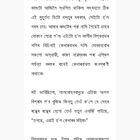
কামটো আজিলৈ স্থগিত থাকিল৷ সদ্যহতে ঠিক
এই মুহূৰ্তত যিটো বস্তুৰ দৰকাৰ, সেইটো হ'ল
গৰম চাহ৷ আমাৰ ৰুমটোৰ পৰা নামি গৈয়েই চাহৰ
দোকান পোৱা গ'ল৷ এইটো হ'ল কাশীৰ বিশ্বনাথৰ
গলিৰ নিচিনাই কেদাৰনাথৰ গলি৷ দোকানবোৰ
সকলো অস্থায়ী, কাৰণ নৱেম্বৰৰ পৰা এপ্ৰিল
পৰ্যন্ত বৰফৰ বাবেই কেদাৰনাথত জনপ্ৰাণী
নাথাকে৷
মই ভাবিছিলো, লালমোহনবাবুৱে এতিয়া অলপ
বিশ্ৰাম ল'ব খুজিব৷ কিন্তু তেওঁ ক'লে যে দেহৰ
ৰন্ধ্ৰে ৰন্ধ্ৰে হেনো তেওঁ নতুন এনাৰ্জি পাইছে,
"তপছে, এয়াই হ'ল কেদাৰৰ মহিমা৷"
বিশ্বনাথৰ দৰে ইয়াৰ গলিৰ দোকানবোৰতো