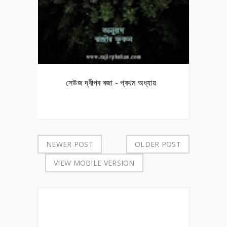
সেউজ দ্বীপৰ ৰজা - প্ৰথম অধ্যায়
NEWER POST
OLDER POST
VIEW MOBILE VERSION