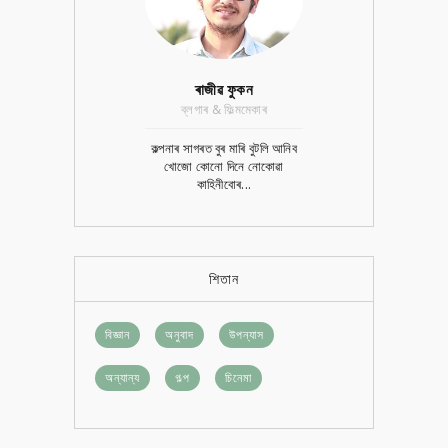
ৰাজীৱ ফুকন
ব্লগাৰ & ফিল্মমেকাৰ
কল্পনাৰ সাগৰত বুৰ মাৰি বুটলি আনিব
খোজো কোনো দিনে নোকোৱা
কাহিনীবোৰ...
শিতান
বিজ্ঞান
অনুবাদ
উপন্যাস
অন্যান্য
গল্প
চিনেমা