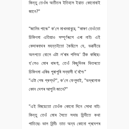
কিন্তু তেওঁৰ অতীতৰ ইতিহাস ইয়াত কোনোবাই
জানে?"
"জানিব পাৰে৷" ক'লে মাখনবাবুৱে, "কাৰণ তেওঁতো
চিকিৎসা এতিয়াও সম্পূৰ্ণৰূপে এৰা নাই৷ এই
কেদাৰনাথৰ মহন্তইতো কৈছিলে যে, ভৱানীয়ে
অলপতে বোলে এটা ল'ৰাৰ পলিঅ' ঠিক কৰিছে৷
হ'লেও মোৰ ধাৰণা, তেওঁ কিছুদিনৰ ভিতৰতে
চিকিৎসা এৰিব৷ পুৰাপুৰি সন্যাসী হ'বগৈ৷"
"এটা শেষ প্ৰশ্ন?", ক'লে ফেলুদাই, "ভদ্ৰলোক
কোন দেশৰ আপুনি জানে?"
"এই বিষয়েতো তেওঁক কোনো দিনে সোধা নাই৷
কিন্তু তেওঁ মোৰ সৈতে সদায় হিন্দীতে কথা
পাতিছে৷ ভাল হিন্দী৷ তাত অন্য কোনো প্ৰদেশৰ