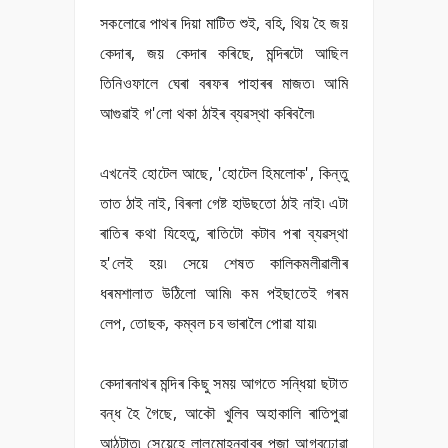
সকলোৱে পাথৰ দিয়া মাটিত শুই, বহি, থিয় হৈ জয়
কেদাৰ, জয় কেদাৰ কৰিছে, মন্দিৰটো আছিল
তিনিওফালে ঘেৰা বৰফৰ পাহাৰৰ মাজত৷ আমি
আগুৱাই গ'লো থকা ঠাইৰ ব্যৱস্থা কৰিবলৈ৷
এখনেই হোটেল আছে, 'হোটেল হিমলোক', কিন্তু
তাত ঠাই নাই, বিৰলা গেষ্ট হাউছতো ঠাই নাই৷ এটা
ৰাতিৰ কথা যিহেতু, ৰাতিটো কটাব পৰা ব্যৱস্থা
হ'লেই হয়৷ সেয়ে শেষত কালিকমলীৱালীৰ
ধৰমশালাত উঠিলো আমি৷ কম পইছাতেই গৰম
লেপ, তোছক, কম্বল চব ভাৰালৈ পোৱা যায়৷
কেদাৰনাথৰ মন্দিৰ কিছু সময় আগতে সন্ধিয়া ছটাত
বন্ধ হৈ গৈছে, আকৌ খুলিব অহাকালি ৰাতিপুৱা
আঠটাত৷ সেয়েহে লালমোহনবাবুৰ পূজা আগবঢ়োৱা