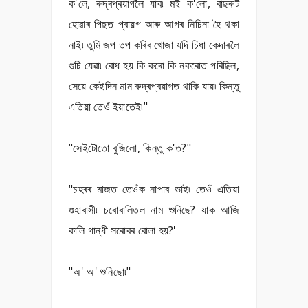
ক'লে, ৰুদ্ৰপ্ৰয়াগলৈ যাব৷ মই ক'লো, বাছৰুট
হোৱাৰ পিছত প্ৰায়গ আৰু আগৰ নিচিনা হৈ থকা
নাই৷ তুমি জপ তপ কৰিব খোজা যদি চিধা কেদাৰলৈ
গুচি যেৱা৷ বোধ হয় কি কৰো কি নকৰোত পৰিছিল,
সেয়ে কেইদিন মান ৰুদ্ৰপ্ৰয়াগত থাকি যায়৷ কিন্তু
এতিয়া তেওঁ ইয়াতেই৷"
"সেইটোতো বুজিলো, কিন্তু ক'ত?"
"চহৰৰ মাজত তেওঁক নাপাব ভাই৷ তেওঁ এতিয়া
গুহাবাসী৷ চৰোবালিতল নাম শুনিছে? যাক আজি
কালি গান্ধী সৰোবৰ বোলা হয়?'
"অ' অ' শুনিছো৷"