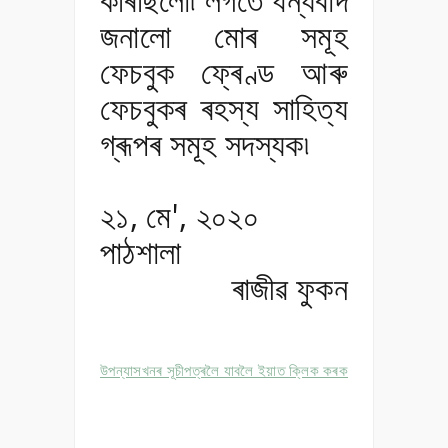
জনালো মোৰ সমূহ
ফেচবুক ফ্ৰেণ্ড আৰু
ফেচবুকৰ ৰহস্য সাহিত্য
গ্ৰূপৰ সমূহ সদস্যক৷
২১, মে', ২০২০
পাঠশালা
ৰাজীৱ ফুকন
উপন্যাসখনৰ সূচীপত্ৰলৈ যাবলৈ ইয়াত ক্লিক কৰক