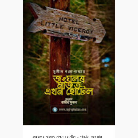
জংঘলৰ মাজত এখন হোটেল - প্ৰথম অধ্যায়