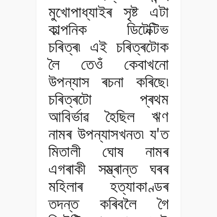
মুখোপাধ্যাইৰ সৃষ্ট এটা
কাল্পনিক ডিটেক্টিভ
চৰিত্ৰ৷ এই চৰিত্ৰটোক
লৈ তেওঁ কেবাখনো
উপন্যাস ৰচনা কৰিছে৷
চৰিত্ৰটো প্ৰথম
আবিৰ্ভাৱ হৈছিল ঋণ
নামৰ উপন্যাসখনত৷ য'ত
মিতালী ঘোষ নামৰ
এগৰাকী সম্ভ্ৰান্ত ঘৰৰ
মহিলাৰ হত্যাকাণ্ডৰ
তদন্ত কৰিবলৈ গৈ