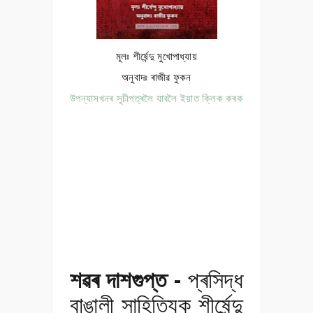
মূলঃ শীৰ্ষেন্দু মুখোপাধ্যায়
অনুবাদঃ ৰাজীৱ ফুকন
উপন্যাসখনৰ সূচীপত্ৰলৈ যাবলৈ ইয়াত ক্লিক কৰক
শৱৰ দাশগুপ্ত -
প্ৰসিদ্ধ
বাঙালী সাহিত্যিক শীৰ্ষেন্দু