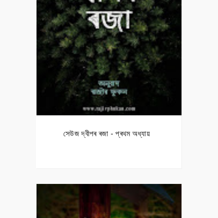
সেউজ দ্বীপৰ ৰজা - প্ৰথম অধ্যায়