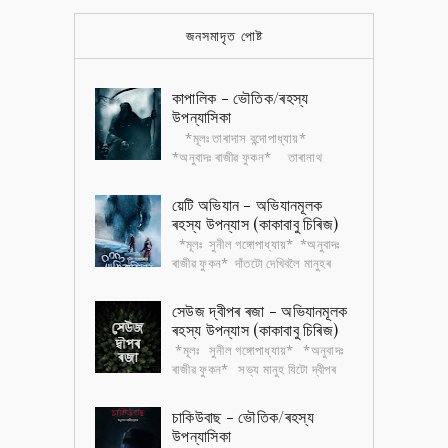
জনসমাদৃত পোষ্ট
কাপালিক - ভৌতিক/ৰহস্য
উপন্যাসিকা
*মূলঃ তাৰাদাস বন্দোপাধ্যায়*
*অনুবাদঃ ৰাজীৱ ফুকন* তাৰানাথ
তান্ত্ৰিক বাংলা সাহিত্যৰ এটা জনপ্ৰিয়
চৰিত্ৰ। এই চৰিত্ৰটোৰ ওপৰত এখন ভৌতিক...
য়েটি অভিযান - অভিযানমূলক
ৰহস্য উপন্যাস (কাকাবাবু চিৰিজ)
*মূলঃ সুনীল গঙ্গোপাধ্যায়* *অনুবাদঃ
ৰাজীৱ ফুকন* দাঁতটো দেখিবলৈ মানুহৰ
দাঁতৰ নিচিনাই। পিছে আকৃতিত বহুগুণে
ডাঙৰ। খুৰাদেউৰ মতে সেই দাঁতৰ গ...
সেউজ দ্বীপৰ ৰজা - অভিযানমূলক
ৰহস্য উপন্যাস (কাকাবাবু চিৰিজ)
*মূলঃ সুনীল গঙ্গোপাধ্যায়* *অনুবাদঃ
ৰাজীৱ ফুকন* সভ্য মানুহ যিটো দ্বীপৰ
ওচৰেৰে যাবলৈও সাহস নকৰে , দ্বীপৰ বৰ্বৰ
আদিবাসীৰ ভয়ত৷ সেই দ্বীপ...
চাকিউবাছ - ভৌতিক/ৰহস্য
উপন্যাসিকা