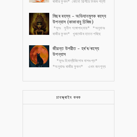
ৰাজীৱ ফুকন* কোনো শিল্পীয়ে নিজৰ পত্নী
আৰু কন্যাৰ অশ্লীল ছবি আঁকি বজাৰত
বেচিব পাৰিব জানো? কিন্তু পত্...
মিছৰ ৰহস্য - অভিযানমূলক ৰহস্য
উপন্যাস (কাকাবাবু চিৰিজ)
*মূলঃ সুনীল গঙ্গোপাধ্যায়* *অনুবাদঃ
ৰাজীৱ ফুকন* খুৰাদেউৰ হাতত পৰিছে
ইজিপ্তীয় চিত্ৰলিপিৰে অঁকা কেইখন মান
ছবি। ছবিকেইখন আঁকিছে এক বৃদ্ধ...
জীৱন্ত উপৱীত - হৰ'ৰ/ৰহস্য
উপন্যাস
*মূলঃ হিমাদ্ৰীকিশোৰ দাশগুপ্ত*
*অনুবাদঃ ৰাজীৱ ফুকন* এখন জনশূন্য
নাৰ্ছিংহোমত কেইদিনমানৰ বাবে থাকিবলগীয়া
হৈছে ডাক্তৰ নৱাৰুণ গুপ্ত। অভ...
চাবস্ক্ৰাইব কৰক