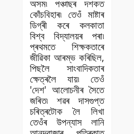
অসম৷ পঞ্চাছৰ দশকত
কোঁচবিহাৰ৷ তেওঁ মাষ্টাৰ
ডিগ্ৰী কৰে কলকাতা
বিশ্ব বিদ্যালয়ৰ পৰা৷
প্ৰথমতে শিক্ষকতাৰে
জীৱিকা আৰম্ভ কৰিছিল,
পিছলৈ সাংবাদিকতাৰ
ক্ষেত্ৰলৈ যায়৷ তেওঁ
'দেশ' আলোচনীৰ সৈতে
জৰিত৷ শৱৰ দাসগুপ্ত
চৰিত্ৰটোক লৈ লিখা
তেওঁৰ উপন্যাস লানি
আনন্দবাজাৰ পত্ৰিকাত