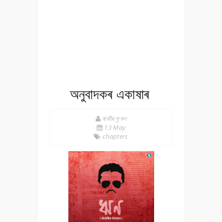
অনুবাদকৰ একাষাৰ
ৰাজীৱ ফুকন
13 May
chapters