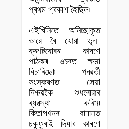
প্ৰথম প্ৰকাশ হৈছিল৷
এইখিনিতে অনিচ্ছাকৃত
ভাৱে ৰৈ যোৱা ভুল-
ক্ৰুটিবোৰৰ কাৰণে
পাঠকৰ ওচৰত ক্ষমা
বিচাৰিছো৷ পৰৱৰ্তী
সংস্কৰণত সেয়া
নিশ্চয়কৈ শুধৰোৱাৰ
ব্যৱস্থা কৰিম৷
কিতাপখনৰ বানানত
চকুফুৰাই দিয়াৰ কাৰণে