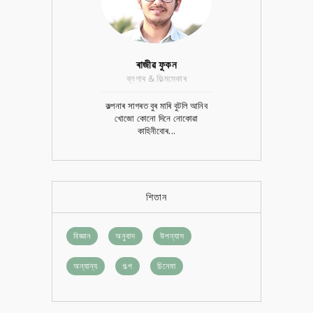
ৰাজীৱ ফুকন
ব্লগাৰ & ফিল্মমেকাৰ
কল্পনাৰ সাগৰত বুৰ মাৰি বুটলি আনিব
খোজো কোনো দিনে নোকোৱা
কাহিনীবোৰ...
শিতান
বিজ্ঞান
অনুবাদ
উপন্যাস
অন্যান্য
গল্প
চিনেমা