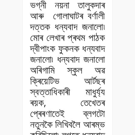
ভগ্নী নয়না তালুকদাৰ
আৰু গোলাঘাটৰ বৰ্ণালী
দত্তক ধন্যবাদ জনালো৷
মোৰ লেখাৰ প্ৰথম পাঠক
দ্বীপাংক ফুকনক ধন্যবাদ
জনালো৷ ধন্যবাদ জনালো
অৰিগামি স্কুল অৱ
ক্ৰিয়েটিভ আৰ্টছৰ
স্বত্তাধিকাৰী মাধুৰ্য্য
ৰয়ক, তেখেতৰ
প্ৰেৰণাতেই ব্লগটো
নতুনকৈ লিখিবলৈ আৰম্ভ
কৰিছিলো৷ লগতে ধন্যবাদ