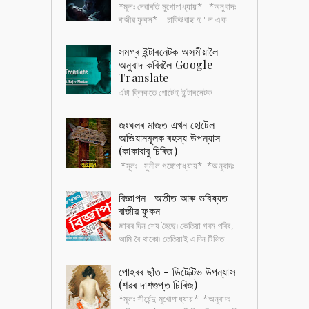
*মূলঃ দেৱাৰতি মুখোপাধ্যায়* *অনুবাদঃ
ৰাজীৱ ফুকন* চাকিউবাছ হ ' ল এক
ধৰণৰ প্ৰেতিনী , যিয়ে শুই থকা পুৰুষৰ
ওপৰত যৌন নিৰ্যাতন চলায়৷ সেই চ...
সমগ্ৰ ইন্টাৰনেটক অসমীয়ালৈ
অনুবাদ কৰিবলৈ Google
Translate
এটা ক্লিকতে গোটেই ইন্টাৰনেটক
অসমীয়ালৈ অনুবাদ কৰিবলৈ ; প্ৰতিটো
ৱেবচাইট, কিতাপ, অডিঅ ’ , ভিডিঅ ’ আদি সকলো অসমীয়াতে
জংঘলৰ মাজত এখন হোটেল -
পাবলৈ হ'লে, ...
অভিযানমূলক ৰহস্য উপন্যাস
(কাকাবাবু চিৰিজ)
*মূলঃ সুনীল গঙ্গোপাধ্যায়* *অনুবাদঃ
ৰাজীৱ ফুকন* হোটেলখনৰ পৰা দুজন টুৰিষ্ট
অন্তৰ্ধান হৈছে কেইমাহমান আগতে। বাকী টুৰিষ্টসকলৰ
বিজ্ঞাপন- অতীত আৰু ভবিষ্যত -
অভিযোগ , ৰাত...
ৰাজীৱ ফুকন
জাৰৰ দিন শেষ হৈছে৷ কেতিয়া গৰম পৰিব,
আমি ৰৈ থাকো৷ তেতিয়াই এদিন টিভিত
চিনাকি গান এটা বাজি উঠে, "চুভটি জল্দি গৰ্মি
কা মৌচম আয়া, আয়া মৌচম...
পোহৰৰ ছাঁত - ডিটেক্টিভ উপন্যাস
(শৱৰ দাশগুপ্ত চিৰিজ)
*মূলঃ শীৰ্ষেন্দু মুখোপাধ্যায়* *অনুবাদঃ