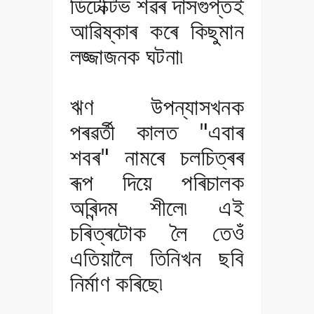
ডিটেক্টিভ শৱৰ দাসগুপ্তই
আৱিষ্কাৰ কৰে কিছুমান
লজ্জাজনক ঘটনা৷
ঋণ উপন্যাসখনক
পৰৱৰ্তী কালত "এবাৰ
শবৰ" নামৰে চলচিত্ৰৰ
ৰূপ দিয়ে পৰিচালক
অৰিন্দম শীলে৷ এই
চৰিত্ৰটোক লৈ তেওঁ
এতিয়ালৈ তিনিখন ছবি
নিৰ্মাণ কৰিছে৷