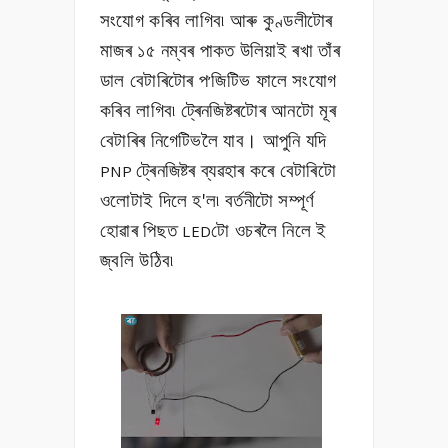
সংযোগ কৰিব লাগিব৷ আৰু কুণ্ডলীটোৰ
মাজৰ ১৫ নম্বৰ পাকত উলিয়াই ৰখা তাঁৰ
ডাল বেটাৰিটোৰ প
জিটিভ ফালে সংযোগ
’
কৰিব লাগিব৷ ট্ৰেনজিষ্টৰটোৰ আনটো মূৰ
বেটাৰিৰ নিগেটিভলৈ যাব। আপুনি যদি
ট্ৰেনজিষ্টৰ ব্যৱহাৰ কৰে বেটাৰিটো
PNP
ওলোটাই দিলে হ'ল৷ বৰ্তনীটো সম্পূৰ্ণ
হোৱাৰ পিছত
টো ওচৰলৈ নিলে ই
LED
জ্বলি উঠিব৷