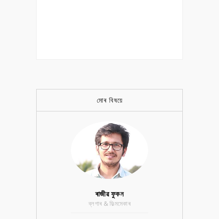
মোৰ বিষয়ে
ৰাজীৱ ফুকন
ব্লগাৰ & ফিল্মমেকাৰ