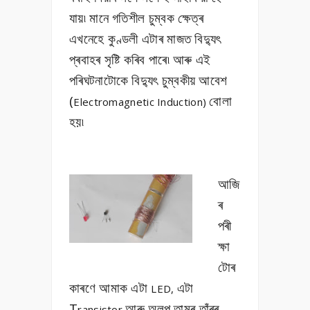
যায়৷ মানে গতিশীল চুম্বক ক্ষেত্ৰ
এখনেহে কুণ্ডলী এটাৰ মাজত বিদ্যুৎ
প্ৰবাহৰ সৃষ্টি কৰিব পাৰে৷ আৰু এই
পৰিঘটনাটোকে বিদ্যুৎ চুম্বকীয় আবেশ
(
বোলা
E
lectromagnetic Induction)
হয়৷
আজি
ৰ
পৰী
ক্ষা
টোৰ
কাৰণে আমাক এটা
এটা
LED,
T
আৰু অলপ তামৰ তাঁৰৰ
ransistor