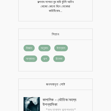
কল্পনাৰ সাগৰত বুৰ মাৰি বুটলি আনিব
খোজো কোনো দিনে নোকোৱা
কাহিনীবোৰ...
শিতান
বিজ্ঞান
অনুবাদ
উপন্যাস
অন্যান্য
গল্প
চিনেমা
জনসমাদৃত পোষ্ট
কাপালিক - ভৌতিক/ৰহস্য
উপন্যাসিকা
*মূলঃ তাৰাদাস বন্দোপাধ্যায়*