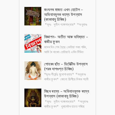
অসমীয়ালৈ অনুবাদ কৰিবলৈ ; প্ৰতিটো
ৱেবচাইট, কিতাপ, অডিঅ ’ , ভিডিঅ ’ আদি সকলো অসমীয়াতে
জংঘলৰ মাজত এখন হোটেল -
পাবলৈ হ'লে, ...
অভিযানমূলক ৰহস্য উপন্যাস
(কাকাবাবু চিৰিজ)
*মূলঃ সুনীল গঙ্গোপাধ্যায়* *অনুবাদঃ
ৰাজীৱ ফুকন* হোটেলখনৰ পৰা দুজন টুৰিষ্ট
অন্তৰ্ধান হৈছে কেইমাহমান আগতে। বাকী টুৰিষ্টসকলৰ
বিজ্ঞাপন- অতীত আৰু ভবিষ্যত -
অভিযোগ , ৰাত...
ৰাজীৱ ফুকন
জাৰৰ দিন শেষ হৈছে৷ কেতিয়া গৰম পৰিব,
আমি ৰৈ থাকো৷ তেতিয়াই এদিন টিভিত
চিনাকি গান এটা বাজি উঠে, "চুভটি জল্দি গৰ্মি
কা মৌচম আয়া, আয়া মৌচম...
পোহৰৰ ছাঁত - ডিটেক্টিভ উপন্যাস
(শৱৰ দাশগুপ্ত চিৰিজ)
*মূলঃ শীৰ্ষেন্দু মুখোপাধ্যায়* *অনুবাদঃ
ৰাজীৱ ফুকন* কোনো শিল্পীয়ে নিজৰ পত্নী
আৰু কন্যাৰ অশ্লীল ছবি আঁকি বজাৰত
বেচিব পাৰিব জানো? কিন্তু পত্...
মিছৰ ৰহস্য - অভিযানমূলক ৰহস্য
উপন্যাস (কাকাবাবু চিৰিজ)
*মূলঃ সুনীল গঙ্গোপাধ্যায়* *অনুবাদঃ
ৰাজীৱ ফুকন* খুৰাদেউৰ হাতত পৰিছে
ইজিপ্তীয় চিত্ৰলিপিৰে অঁকা কেইখন মান