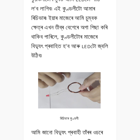
ল'ব লাগিব৷ এই কুণ্ডলীটো আমাৰ
ৰিচিভাৰ৷ ইয়াৰ মাজেৰে আমি চুম্বক
ক্ষেত্ৰ এখন তীব্ৰ বেগেৰে অগা পিছা কৰি
থাকিব পাৰিলে, কুণ্ডলীটোৰ মাজেৰে
বিদ্যুৎ প্ৰবাহিত হ'ব আৰু
টো
জ্বলি
LED
উঠিব৷
ৰিচিভাৰ কুণ্ডলী
আমি জানো বিদ্যুৎ প্ৰবাহী তাঁৰৰ ওচৰে