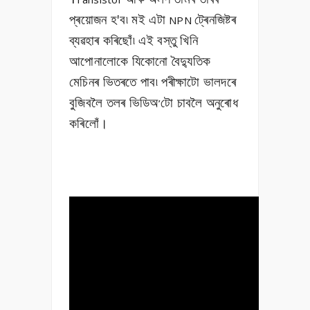
প্ৰয়োজন হ'ব৷ মই এটা
ট্ৰেনজিষ্টৰ
NPN
ব্যৱহাৰ কৰিছোঁ৷ এই বস্তু খিনি
আপোনালোকে যিকোনো বৈদ্যুতিক
মেচিনৰ ভিতৰতে পাব৷ পৰীক্ষাটো ভালদৰে
বুজিবলৈ তলৰ ভিডিঅ
টো চাবলৈ অনুৰোধ
’
কৰিলোঁ।