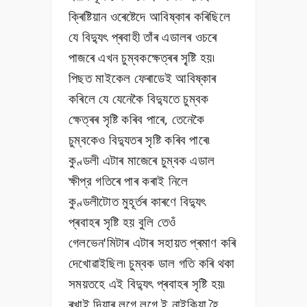
ক্ৰিষ্টিয়ান ওৰেষ্টেদে আবিষ্কাৰ কৰিছিলে
যে বিদ্যুৎ প্ৰবাহী তাঁৰ এডালৰ ওচৰে
পাজৰে এখন চুম্বকক্ষেত্ৰৰ সৃ্ষ্টি হয়৷
পিছত মাইকেল ফেৰাডেই আবিষ্কাৰ
কৰিলে যে যেনেকৈ বিদ্যুতে চুম্বক
ক্ষেত্ৰৰ সৃষ্টি কৰিব পাৰে, তেনেকৈ
চুম্বকেও বিদ্যুতৰ সৃষ্টি কৰিব পাৰে৷
কুণ্ডলী এটাৰ মাজেৰে চুম্বক এডাল
ক্ষীপ্র গতিৰে পাৰ কৰাই নিলে
কুণ্ডলীটোত মুহূৰ্তৰ কাৰণে বিদ্যুৎ
প্ৰবাহৰ সৃষ্টি হয় বুলি তেওঁ
গেলভেন'মিটাৰ এটাৰ সহায়ত প্ৰমাণ কৰি
দেখোৱাইছিল৷ চুম্বক ডাল গতি কৰি থকা
সময়তহে এই বিদ্যুৎ প্ৰবাহৰ সৃষ্টি হয়৷
ৰখাই দিয়াৰ লগে লগে ই নাইকিয়া হৈ