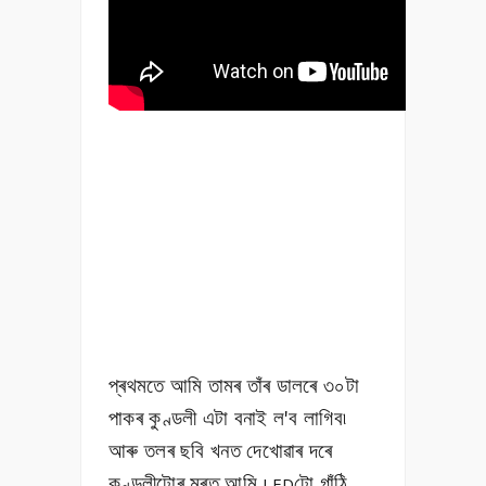
প্ৰথমতে আমি তামৰ তাঁৰ ডালৰে ৩০টা
পাকৰ কুণ্ডলী এটা বনাই ল'ব লাগিব৷
আৰু তলৰ ছবি খনত দেখোৱাৰ দৰে
কুণ্ডলীটোৰ মুৰত আমি
টো গাঁঠি
LED