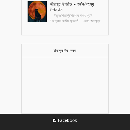
ছবি। ছবিকেইখন আঁকিছে এক বৃদ্ধ...
জীৱন্ত উপৱীত - হৰ'ৰ/ৰহস্য
উপন্যাস
*মূলঃ হিমাদ্ৰীকিশোৰ দাশগুপ্ত*
*অনুবাদঃ ৰাজীৱ ফুকন* এখন জনশূন্য
নাৰ্ছিংহোমত কেইদিনমানৰ বাবে থাকিবলগীয়া
হৈছে ডাক্তৰ নৱাৰুণ গুপ্ত। অভ...
চাবস্ক্ৰাইব কৰক
Facebook