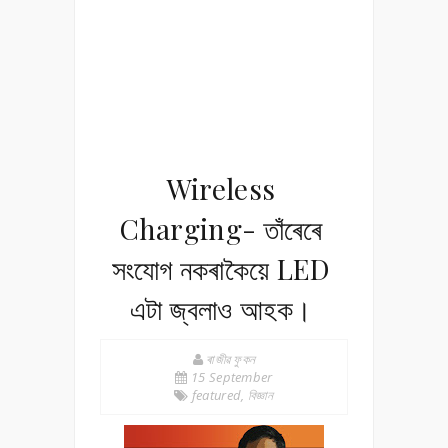
Wireless
Charging- তাঁৰেৰে
সংযোগ নকৰাকৈয়ে LED
এটা জ্বলাও আহক।
ৰাজীৱ ফুকন
15 September
featured
,
বিজ্ঞান