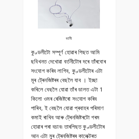
বৰ্তনী
কুণ্ডলীটো সম্পূৰ্ণ হোৱাৰ পিছত আমি
ছবিখনত দেখোৱা বৰ্তনীটোৰ দৰে তাঁৰবোৰ
সংযোগ কৰিব লাগিব, কুণ্ডলীটোৰ এটা
মূৰ ট্ৰেনজিষ্টৰৰ বেছলৈ যাব । ইচ্ছা
কৰিলে বেছলৈ যোৱা তাঁৰ ডালত এটা 1
কিলো ওমৰ ৰেজিষ্টৰো সংযোগ কৰিব
পাৰিব, ই বেছলৈ যোৱা প্ৰবাহৰ পৰিমাণ
কমাই ৰাখিব আৰু ট্ৰেনজিষ্টৰটো গৰম
হোৱাৰ পৰা বচাব৷ তাৰপিছত কুণ্ডলীটোৰ
আন এটা মুৰ ট্ৰেনজিষ্টৰৰ কালেক্টৰত