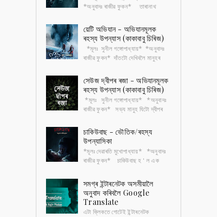
*অনুবাদঃ ৰাজীৱ ফুকন* তাৰানাথ
তান্ত্ৰিক বাংলা সাহিত্যৰ এটা জনপ্ৰিয়
চৰিত্ৰ। এই চৰিত্ৰটোৰ ওপৰত এখন ভৌতিক...
য়েটি অভিযান - অভিযানমূলক
ৰহস্য উপন্যাস (কাকাবাবু চিৰিজ)
*মূলঃ সুনীল গঙ্গোপাধ্যায়* *অনুবাদঃ
ৰাজীৱ ফুকন* দাঁতটো দেখিবলৈ মানুহৰ
দাঁতৰ নিচিনাই। পিছে আকৃতিত বহুগুণে
ডাঙৰ। খুৰাদেউৰ মতে সেই দাঁতৰ গ...
সেউজ দ্বীপৰ ৰজা - অভিযানমূলক
ৰহস্য উপন্যাস (কাকাবাবু চিৰিজ)
*মূলঃ সুনীল গঙ্গোপাধ্যায়* *অনুবাদঃ
ৰাজীৱ ফুকন* সভ্য মানুহ যিটো দ্বীপৰ
ওচৰেৰে যাবলৈও সাহস নকৰে , দ্বীপৰ বৰ্বৰ
আদিবাসীৰ ভয়ত৷ সেই দ্বীপ...
চাকিউবাছ - ভৌতিক/ৰহস্য
উপন্যাসিকা
*মূলঃ দেৱাৰতি মুখোপাধ্যায়* *অনুবাদঃ
ৰাজীৱ ফুকন* চাকিউবাছ হ ' ল এক
ধৰণৰ প্ৰেতিনী , যিয়ে শুই থকা পুৰুষৰ
ওপৰত যৌন নিৰ্যাতন চলায়৷ সেই চ...
সমগ্ৰ ইন্টাৰনেটক অসমীয়ালৈ
অনুবাদ কৰিবলৈ Google
Translate
এটা ক্লিকতে গোটেই ইন্টাৰনেটক