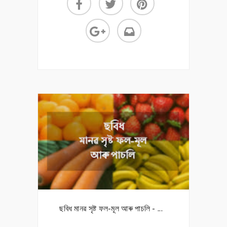
ছবিধ মানৱ সৃষ্ট ফল-মূল আৰু পাচলি - ...