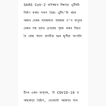
SARS CoV-2 ভাইৰাছৰ বিৰুদ্ধে এন্টিবডি
নিৰ্মাণ কৰাত সফল হৈছে৷ এন্টিব'ডি থাকে
আমাৰ তেজৰ প্লাজমাত৷ প্লাজমা হ'ল মানুহৰ
তেজৰ পৰা ব্লাড চেলবোৰ পৃথক কৰাৰ পিছত
ৰৈ যোৱা পাতল হালধীয়া ৰঙৰ জুলীয়া অংশটো৷
চীনৰ এজন ডাক্তৰ, যি COVID-19 ত
আক্ৰান্ত হৈছিল, তেখেতেই আৰোগ্য লাভ