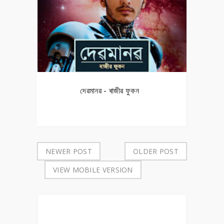
দেৱমানৱ - ৰাজীৱ ফুকন
NEWER POST
OLDER POST
VIEW MOBILE VERSION