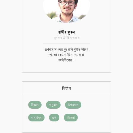
ৰাজীৱ ফুকন
ব্লগাৰ & ফিল্মমেকাৰ
কল্পনাৰ সাগৰত বুৰ মাৰি বুটলি আনিব
খোজো কোনো দিনে নোকোৱা
কাহিনীবোৰ...
শিতান
বিজ্ঞান
অনুবাদ
উপন্যাস
অন্যান্য
গল্প
চিনেমা