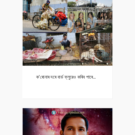
ক'ৰোনাৰ দৰে বাৰ্ড ফ্লুৱেও কৰিব পাৰে...