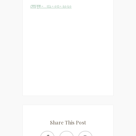
ফেচবুক- ৩১-০৩-২০২০
Share This Post