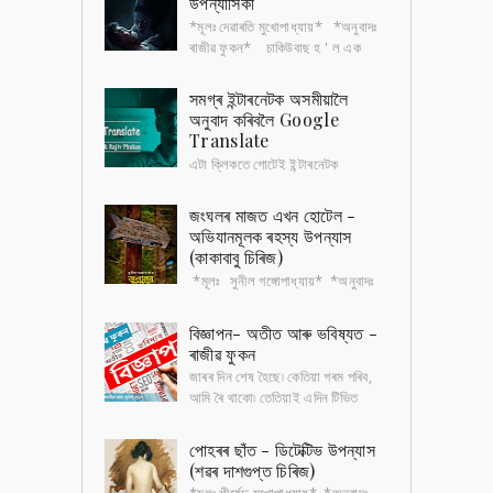
উপন্যাসিকা
*মূলঃ দেৱাৰতি মুখোপাধ্যায়* *অনুবাদঃ
ৰাজীৱ ফুকন* চাকিউবাছ হ ' ল এক
ধৰণৰ প্ৰেতিনী , যিয়ে শুই থকা পুৰুষৰ
ওপৰত যৌন নিৰ্যাতন চলায়৷ সেই চ...
সমগ্ৰ ইন্টাৰনেটক অসমীয়ালৈ
অনুবাদ কৰিবলৈ Google
Translate
এটা ক্লিকতে গোটেই ইন্টাৰনেটক
অসমীয়ালৈ অনুবাদ কৰিবলৈ ; প্ৰতিটো
ৱেবচাইট, কিতাপ, অডিঅ ’ , ভিডিঅ ’ আদি সকলো অসমীয়াতে
জংঘলৰ মাজত এখন হোটেল -
পাবলৈ হ'লে, ...
অভিযানমূলক ৰহস্য উপন্যাস
(কাকাবাবু চিৰিজ)
*মূলঃ সুনীল গঙ্গোপাধ্যায়* *অনুবাদঃ
ৰাজীৱ ফুকন* হোটেলখনৰ পৰা দুজন টুৰিষ্ট
অন্তৰ্ধান হৈছে কেইমাহমান আগতে। বাকী টুৰিষ্টসকলৰ
বিজ্ঞাপন- অতীত আৰু ভবিষ্যত -
অভিযোগ , ৰাত...
ৰাজীৱ ফুকন
জাৰৰ দিন শেষ হৈছে৷ কেতিয়া গৰম পৰিব,
আমি ৰৈ থাকো৷ তেতিয়াই এদিন টিভিত
চিনাকি গান এটা বাজি উঠে, "চুভটি জল্দি গৰ্মি
কা মৌচম আয়া, আয়া মৌচম...
পোহৰৰ ছাঁত - ডিটেক্টিভ উপন্যাস
(শৱৰ দাশগুপ্ত চিৰিজ)