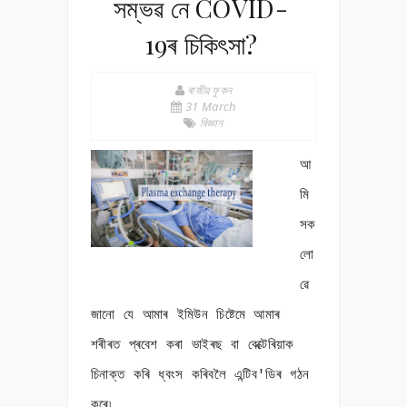
সম্ভৱ নে COVID-
19ৰ চিকিৎসা?
ৰাজীৱ ফুকন
31 March
বিজ্ঞান
আ
মি
সক
লো
ৱে
জানো যে আমাৰ ইমিউন চিষ্টেমে আমাৰ
শৰীৰত প্ৰবেশ কৰা ভাইৰছ বা বেক্টেৰিয়াক
চিনাক্ত কৰি ধ্বংস কৰিবলৈ এন্টিব'ডিৰ গঠন
কৰে৷