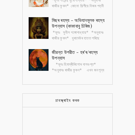
*মূলঃ শীৰ্ষেন্দু মুখোপাধ্যায়* *অনুবাদঃ
ৰাজীৱ ফুকন* কোনো শিল্পীয়ে নিজৰ পত্নী
আৰু কন্যাৰ অশ্লীল ছবি আঁকি বজাৰত
বেচিব পাৰিব জানো? কিন্তু পত্...
মিছৰ ৰহস্য - অভিযানমূলক ৰহস্য
উপন্যাস (কাকাবাবু চিৰিজ)
*মূলঃ সুনীল গঙ্গোপাধ্যায়* *অনুবাদঃ
ৰাজীৱ ফুকন* খুৰাদেউৰ হাতত পৰিছে
ইজিপ্তীয় চিত্ৰলিপিৰে অঁকা কেইখন মান
ছবি। ছবিকেইখন আঁকিছে এক বৃদ্ধ...
জীৱন্ত উপৱীত - হৰ'ৰ/ৰহস্য
উপন্যাস
*মূলঃ হিমাদ্ৰীকিশোৰ দাশগুপ্ত*
*অনুবাদঃ ৰাজীৱ ফুকন* এখন জনশূন্য
নাৰ্ছিংহোমত কেইদিনমানৰ বাবে থাকিবলগীয়া
হৈছে ডাক্তৰ নৱাৰুণ গুপ্ত। অভ...
চাবস্ক্ৰাইব কৰক