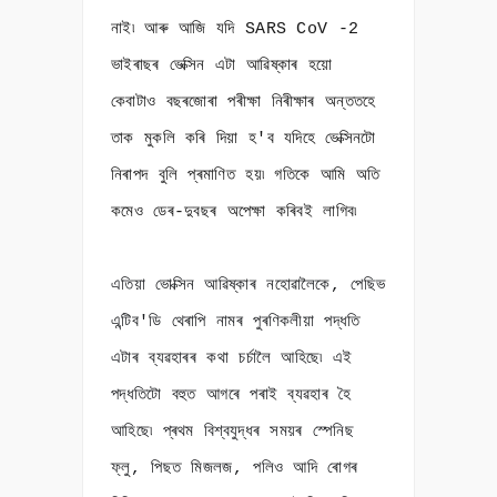
নাই৷ আৰু আজি যদি SARS CoV -2
ভাইৰাছৰ ভেক্সিন এট
া আৱিষ্কাৰ হয়ো
কেবাটাও বছৰজোৰা পৰীক্ষা নিৰীক্ষাৰ অন্ততহে
তাক মুকলি কৰি দিয়া হ'ব যদিহে ভেক্সিনটো
নিৰাপদ বুলি প্ৰমাণিত হয়৷ গতিকে আমি অতি
কমেও ডেৰ-দুবছৰ অপেক্ষা কৰিবই লাগিব৷
এতিয়া ভোক্সিন আৱিষ্কাৰ নহোৱালৈকে, পেছিভ
এন্টিব'ডি থেৰাপি নামৰ পুৰণিকলীয়া পদ্ধতি
এটাৰ ব্যৱহাৰৰ কথা চৰ্চালৈ আহিছে৷ এই
পদ্ধতিটো বহুত আগৰে পৰাই ব্যৱহাৰ হৈ
আহিছে৷ প্ৰথম বিশ্বযুদ্ধৰ সময়ৰ স্পেনিছ
ফ্লু, পিছত মিজলজ, পলিও আদি ৰোগৰ