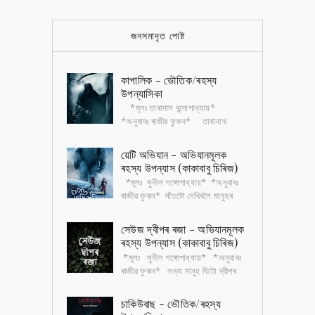
জনসমাদৃত পোষ্ট
কাপালিক - ভৌতিক/ৰহস্য
উপন্যাসিকা
*মূলঃ তাৰাদাস বন্দোপাধ্যায়*
*অনুবাদঃ ৰাজীৱ ফুকন* তাৰানাথ
তান্ত্ৰিক বাংলা সাহিত্যৰ এটা জনপ্ৰিয়
চৰিত্ৰ। এই চৰিত্ৰটোৰ ওপৰত এখন ভৌতিক...
য়েটি অভিযান - অভিযানমূলক
ৰহস্য উপন্যাস (কাকাবাবু চিৰিজ)
*মূলঃ সুনীল গঙ্গোপাধ্যায়* *অনুবাদঃ
ৰাজীৱ ফুকন* দাঁতটো দেখিবলৈ মানুহৰ
দাঁতৰ নিচিনাই। পিছে আকৃতিত বহুগুণে
ডাঙৰ। খুৰাদেউৰ মতে সেই দাঁতৰ গ...
সেউজ দ্বীপৰ ৰজা - অভিযানমূলক
ৰহস্য উপন্যাস (কাকাবাবু চিৰিজ)
*মূলঃ সুনীল গঙ্গোপাধ্যায়* *অনুবাদঃ
ৰাজীৱ ফুকন* সভ্য মানুহ যিটো দ্বীপৰ
ওচৰেৰে যাবলৈও সাহস নকৰে , দ্বীপৰ বৰ্বৰ
আদিবাসীৰ ভয়ত৷ সেই দ্বীপ...
চাকিউবাছ - ভৌতিক/ৰহস্য