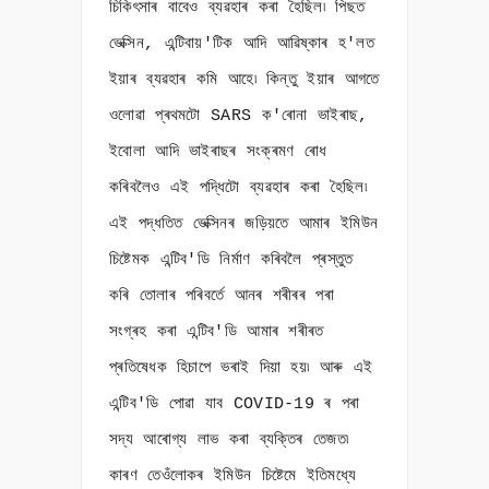
চিকিৎসাৰ বাবেও ব্যৱহাৰ কৰা হৈছিল৷ পিছত
ভেক্সিন, এন্টিবায়'টিক আদি আৱিষ্কাৰ হ'লত
ইয়াৰ ব্যৱহাৰ কমি আহে৷ কিন্তু ইয়াৰ আগতে
ওলোৱা প্ৰথমটো SARS ক'ৰোনা ভাইৰাছ,
ইবোলা আদি ভাইৰাছৰ সংক্ৰমণ ৰোধ
কৰিবলৈও এই পদ্ধিটো ব্যৱহাৰ কৰা হৈছিল৷
এই পদ্ধতিত ভেক্সিনৰ জড়িয়তে আমাৰ ইমিউন
চিষ্টেমক এন্টিব'ডি নিৰ্মাণ কৰিবলৈ প্ৰস্তুত
কৰি তোলাৰ পৰিবৰ্তে আনৰ শৰীৰৰ পৰা
সংগ্ৰহ কৰা এন্টিব'ডি আমাৰ শৰীৰত
প্ৰতিষেধক হিচাপে ভৰাই দিয়া হয়৷ আৰু এই
এন্টিব'ডি পোৱা যাব COVID-19 ৰ পৰা
সদ্য আৰোগ্য লাভ কৰা ব্যক্তিৰ তেজত৷
কাৰণ তেওঁলোকৰ ইমিউন চিষ্টেমে ইতিমধ্যে