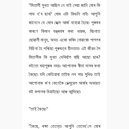
"মিতালী সুখত আছিল নে নাই সেয়া জানি মোৰ কি
লাভ হ'ব ছাৰ? মোৰ এটা কিডনি নাই৷ আপুনি
জানেনে যে মোৰ ছেক্স আৰ্জ নহোৱা হৈছে৷ পুৰুষৰ
কাৰণে কিমান যন্ত্ৰনাৰ কথা ভাৱক, বিচনাত
ছোৱালী মানুহ, অথচ একো কৰিব নোৱাৰো৷ পাগলৰ
নিচিনা হৈ পৰিছো পুৰুষত্ব হীনতাত৷ এই জীৱন লৈ
মিতালীক কি সুখত দেখিবলৈ বাছি আছো ছাৰ?
মইতো মহাপুৰুষ নহয়৷ আপোনাক ৰীতা দাসৰ কথা
কৈছো৷ যদি কেতিয়াবা তাইক লগ পায় সুধিব৷ তাই
আপোনাক ক'ব কেনেকৈ চেক্সুৱেল আৰ্জৰ অভাৱত
মই কপালক ধিয়াইছো আৰু কান্দিছো৷
"তাই কৈছে৷"
"কৈছে, ৰক্ষা তেন্তে৷ আপুনি তেনেহ'লে মোৰ