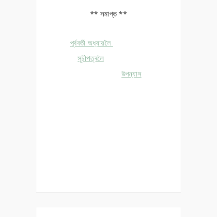
** সমাপ্ত **
পূৰ্ববৰ্তী অধ্যায়লৈ
সূচীপত্ৰলৈ
উপন্যাস