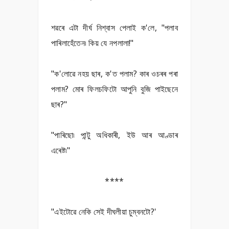
শৱৰে এটা দীৰ্ঘ নিশ্বাস পেলাই ক'লে, "পলাব
পাৰিলাহেঁতেন৷ কিয় যে নপলালা!"
"ক'লোৱে নহয় ছাৰ, ক'ত পলাম? কাৰ ওচৰৰ পৰা
পলাম? মোৰ ফিলচফিটো আপুনি বুজি পাইছেনে
ছাৰ?"
"পাৰিছো৷ পান্টু অধিকাৰী, ইউ আৰ আণ্ডাৰ
এৰেষ্ট৷"
****
"এইটোৱে নেকি সেই দীঘলীয়া চুম্বনটো?'