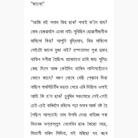
"জানো৷"
"আজি মই পলাম কিয় ছাৰ? পলাই ক'লৈ যাম?
মোৰ হেৰুৱাবলৈ একো নাই৷ সুধিছিল ছোৱালীজনীক
মাৰিলো কিয়? আপুনি বুদ্ধিমান, কিয় মাৰিলো
সেইটো জানো বুজা নাই? হস্পতালত পূৰা দুমাহ
থাকিব লগীয়া হৈছিল৷ হাজোতত চাৰি মাহ৷ পুলিচ
কেছ দিলে আৰু কেইদিন থাকিব লাগিলহেঁতেন
কোনে জানে? বৰুণ ঘোষে বেছি প্ৰেচাৰ দিয়া
নাছিল পাবলিচিটিৰ ভয়ত৷ সেয়ে এৰি দিছিল৷ ওলাই
আহি কি হ'ল ছাৰ? চুবুৰিৰ সকলোৱে লেই-লেই
চেই-চেই কৰিবলৈ ধৰিলে৷ পঢ়া শুনাৰ আৰ্জ নষ্ট হৈ
গৈছিল আগতেই৷ তাৰ উপৰি দেহা৷ বাহিৰৰ পৰা
ভিতৰৰ ভগ্নাস্তুপ নেদেখিব ছাৰ৷ কৈছো নহয়,
মিতালী মৰিল সিদিনা, মই মৰিছো দহ বছৰ