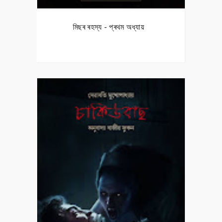
মিছৰ ৰহস্য - প্ৰথম অধ্যায়