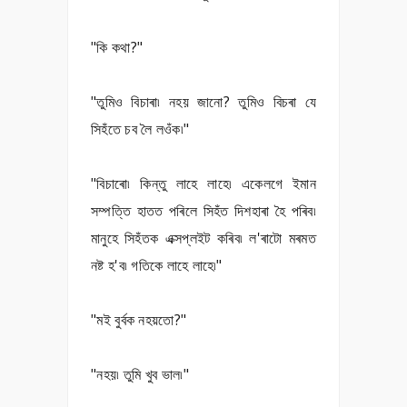
"কি কথা?"
"তুমিও বিচাৰা৷ নহয় জানো? তুমিও বিচৰা যে
সিহঁতে চব লৈ লওঁক৷"
"বিচাৰো৷ কিন্তু লাহে লাহে৷ একেলগে ইমান
সম্পত্তি হাতত পৰিলে সিহঁত দিশহাৰা হৈ পৰিব৷
মানুহে সিহঁতক এক্সপ্লইট কৰিব৷ ল'ৰাটো মৰমত
নষ্ট হ'ব৷ গতিকে লাহে লাহে৷"
"মই বুৰ্বক নহয়তো?"
"নহয়৷ তুমি খুব ভাল৷"