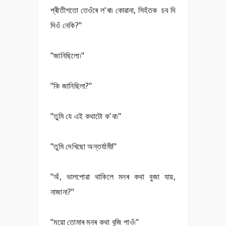
প্ৰীতীশতো তেওঁৰে ল'ৰা৷ কোৱানা, সিহঁতক চব দি
দিওঁ নেকি?"
"জানিছিলো৷"
"কি জানিছিলা?"
"তুমি যে এই কথাটো ক'বা৷"
"তুমি দেখিছো অন্তৰ্যামী!"
"অঁ, ভালপোৱা থাকিলে মনৰ কথা বুজা যায়,
নাজানা?"
"ময়ো তোমাৰ মনৰ কথা বুজি পাওঁ৷"