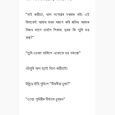
"নাই জয়ীতা, ভাল লগোৱাৰ দৰকাৰ নাই৷ এই
বিলাকেই আমাৰ মনক সজাগ কৰি ৰাখিব৷ আমাক
নিজৰ ফালে চাবলৈ শিকাব৷ দুখক কি তুমি ভয়
কৰা?"
"তুমি ওচৰত থাকিলে একোকে ভয় নকৰো৷"
ওঁঠযুৰি আগ বঢ়াই দিলে জয়ীতাই৷
মিঠুৱে হাঁহি সুধিলে "দীঘলীয়া চুমা?"
"ওহো৷ পৃথিৱীৰ দীৰ্ঘতম চুম্বন৷"