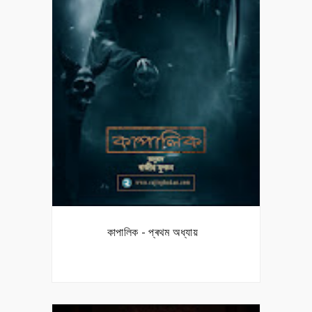
কাপালিক - প্ৰথম অধ্যায়