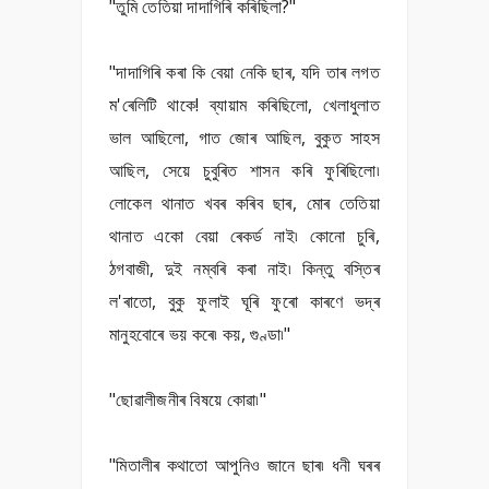
"তুমি তেতিয়া দাদাগিৰি কৰিছিলা?"
"দাদাগিৰি কৰা কি বেয়া নেকি ছাৰ, যদি তাৰ লগত
ম'ৰেলিটি থাকে! ব্যায়াম কৰিছিলো, খেলাধুলাত
ভাল আছিলো, গাত জোৰ আছিল, বুকুত সাহস
আছিল, সেয়ে চুবুৰিত শাসন কৰি ফুৰিছিলো৷
লোকেল থানাত খবৰ কৰিব ছাৰ, মোৰ তেতিয়া
থানাত একো বেয়া ৰেকৰ্ড নাই৷ কোনো চুৰি,
ঠগবাজী, দুই নম্বৰি কৰা নাই৷ কিন্তু বস্তিৰ
ল'ৰাতো, বুকু ফুলাই ঘূৰি ফুৰো কাৰণে ভদ্ৰ
মানুহবোৰে ভয় কৰে৷ কয়, গুণ্ডা৷"
"ছোৱালীজনীৰ বিষয়ে কোৱা৷"
"মিতালীৰ কথাতো আপুনিও জানে ছাৰ৷ ধনী ঘৰৰ