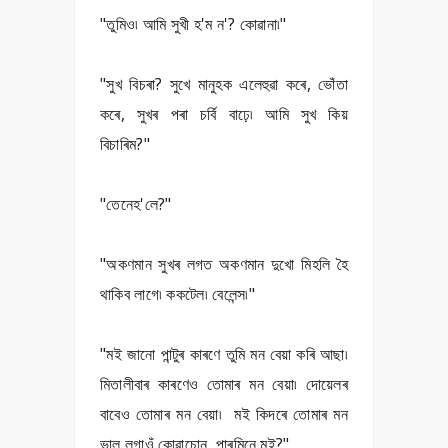
"তুমিও৷ আমি সুখী হ'ম ন'? কোৱানা৷"
"সুখ বিচৰা? সুখে মানুহক এলেহুৱা কৰে, ভোঁতা
কৰে, সুখৰ পৰা চৰ্বি বাঢ়ে৷ আমি সুখ কিয়
বিচাৰিম?"
"তেনেহ'লে?"
"অকণমান সুখৰ লগত অকণমান দুখো মিহলি হৈ
থাকিব লাগে৷ ককটেল৷ বেলেন্স৷"
"মই জানো পান্টুৰ কাৰণে তুমি মন বেয়া কৰি আছা৷
মিতালীবাৰ কাৰণেও তোমাৰ মন বেয়া৷ দোয়েলৰ
বাবেও তোমাৰ মন বেয়া৷ মই কিদৰে তোমাৰ মন
ভাল লগাওঁ কোৱাচোন, পাৰমিনে মই?"