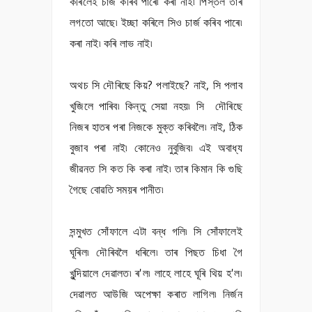
কৰিলেই চাৰ্জ কৰিব পাৰে৷ কৰা নাই৷ পিস্তল তাৰ
লগতো আছে৷ ইচ্ছা কৰিলে সিও চাৰ্জ কৰিব পাৰে৷
কৰা নাই৷ কৰি লাভ নাই৷
অথচ সি দৌৰিছে কিয়? পলাইছে? নাই, সি পলাব
খুজিলে পাৰিব৷ কিন্তু সেয়া নহয়৷ সি দৌৰিছে
নিজৰ হাতৰ পৰা নিজকে মুক্ত কৰিবলৈ৷ নাই, ঠিক
বুজাব পৰা নাই৷ কোনেও নুবুজিব৷ এই অবাধ্য
জীৱনত সি কত কি কৰা নাই৷ তাৰ কিমান কি গুছি
গৈছে বোৱতি সময়ৰ পানীত৷
সন্মুখত সোঁফালে এটা বন্ধ গলি৷ সি সোঁফালেই
ঘূৰিল৷ দৌৰিবলৈ ধৰিলে৷ তাৰ পিছত চিধা গৈ
খুন্দিয়ালে দেৱালত৷ ৰ'ল৷ লাহে লাহে ঘূৰি থিয় হ'ল৷
দেৱালত আউজি অপেক্ষা কৰাত লাগিল৷ নিৰ্জন