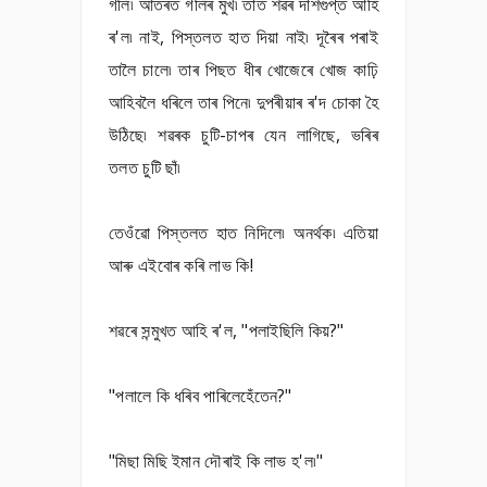
গলি৷ আঁতৰত গলিৰ মুখ৷ তাত শৱৰ দাশগুপ্ত আহি
ৰ'ল৷ নাই, পিস্তলত হাত দিয়া নাই৷ দূৰৈৰ পৰাই
তালৈ চালে৷ তাৰ পিছত ধীৰ খোজেৰে খোজ কাঢ়ি
আহিবলৈ ধৰিলে তাৰ পিনে৷ দুপৰীয়াৰ ৰ'দ চোকা হৈ
উঠিছে৷ শৱৰক চুটি-চাপৰ যেন লাগিছে, ভৰিৰ
তলত চুটি ছাঁ৷
তেওঁৱো পিস্তলত হাত নিদিলে৷ অনৰ্থক৷ এতিয়া
আৰু এইবোৰ কৰি লাভ কি!
শৱৰে সন্মুখত আহি ৰ'ল, "পলাইছিলি কিয়?"
"পলালে কি ধৰিব পাৰিলেহেঁতেন?"
"মিছা মিছি ইমান দৌৰাই কি লাভ হ'ল৷"