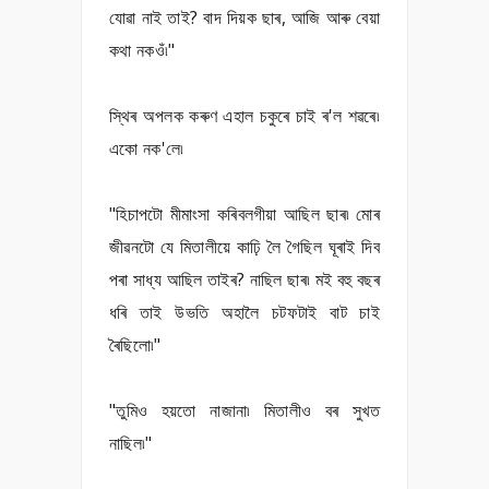
যোৱা নাই তাই? বাদ দিয়ক ছাৰ, আজি আৰু বেয়া
কথা নকওঁ৷"
স্থিৰ অপলক কৰুণ এহাল চকুৰে চাই ৰ'ল শৱৰে৷
একো নক'লে৷
"হিচাপটো মীমাংসা কৰিবলগীয়া আছিল ছাৰ৷ মোৰ
জীৱনটো যে মিতালীয়ে কাঢ়ি লৈ গৈছিল ঘূৰাই দিব
পৰা সাধ্য আছিল তাইৰ? নাছিল ছাৰ৷ মই বহু বছৰ
ধৰি তাই উভতি অহালৈ চটফটাই বাট চাই
ৰৈছিলো৷"
"তুমিও হয়তো নাজানা৷ মিতালীও বৰ সুখত
নাছিল৷"