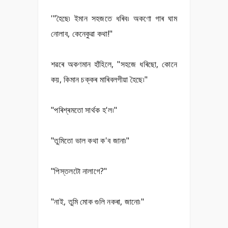
'"হৈছে৷ ইমান সহজতে ধৰিব৷ অকণো গাৰ ঘাম
নোলাব, কেনেকুৱা কথা!"
শৱৰে অকণমান হাঁহিলে, "সহজে ধৰিছো, কোনে
কয়, কিমান চক্কৰ মাৰিবলগীয়া হৈছে৷"
"পৰিশ্ৰমতো সাৰ্থক হ'ল৷"
"তুমিতো ভাল কথা ক'ব জানা৷"
"পিস্তলটো নালাগে?"
"নাই, তুমি মোক গুলি নকৰা, জানো৷"