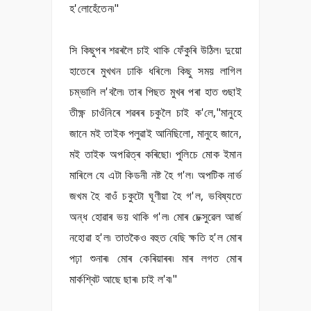
হ'লোহেঁতেন৷"
সি কিছুপৰ শৱৰলৈ চাই থাকি ফেঁকুৰি উঠিল৷ দুয়ো
হাতেৰে মুখখন ঢাকি ধৰিলে৷ কিছু সময় লাগিল
চম্ভালি ল'বলৈ৷ তাৰ পিছত মুখৰ পৰা হাত গুছাই
তীক্ষ্ণ চাওঁনিৰে শৱৰৰ চকুলৈ চাই ক'লে,"মানুহে
জানে মই তাইক পলুৱাই আনিছিলো, মানুহে জানে,
মই তাইক অপৱিত্ৰ কৰিছো৷ পুলিচে মোক ইমান
মাৰিলে যে এটা কিডনী নষ্ট হৈ গ'ল৷ অপটিক নাৰ্ভ
জখম হৈ বাওঁ চকুটো ঘূণীয়া হৈ গ'ল, ভবিষ্যতে
অন্ধ হোৱাৰ ভয় থাকি গ'ল৷ মোৰ চেক্সুৱেল আৰ্জ
নহোৱা হ'ল৷ তাতকৈও বহুত বেছি ক্ষতি হ'ল মোৰ
পঢ়া শুনাৰ৷ মোৰ কেৰিয়াৰৰ৷ মাৰ লগত মোৰ
মাৰ্কশ্বিট আছে ছাৰ৷ চাই ল'ব৷"