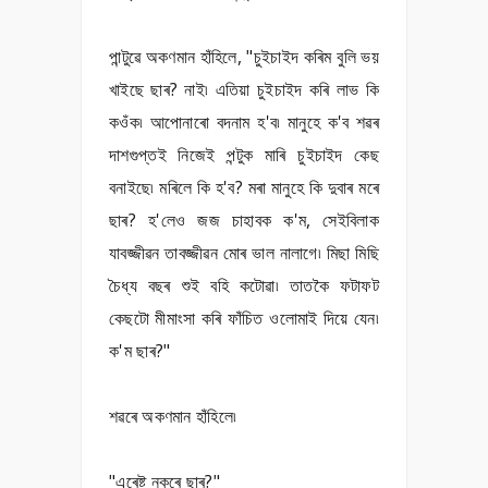
পান্টুৱে অকণমান হাঁহিলে, "চুইচাইদ কৰিম বুলি ভয়
খাইছে ছাৰ? নাই৷ এতিয়া চুইচাইদ কৰি লাভ কি
কওঁক৷ আপোনাৰো বদনাম হ'ব৷ মানুহে ক'ব শৱৰ
দাশগুপ্তই নিজেই পন্টুক মাৰি চুইচাইদ কেছ
বনাইছে৷ মৰিলে কি হ'ব? মৰা মানুহে কি দুবাৰ মৰে
ছাৰ? হ'লেও জজ চাহাবক ক'ম, সেইবিলাক
যাবজ্জীৱন তাবজ্জীৱন মোৰ ভাল নালাগে৷ মিছা মিছি
চৈধ্য বছৰ শুই বহি কটোৱা৷ তাতকৈ ফটাফট
কেছটো মীমাংসা কৰি ফাঁচিত ওলোমাই দিয়ে যেন৷
ক'ম ছাৰ?"
শৱৰে অকণমান হাঁহিলে৷
"এৰেষ্ট নকৰে ছাৰ?"