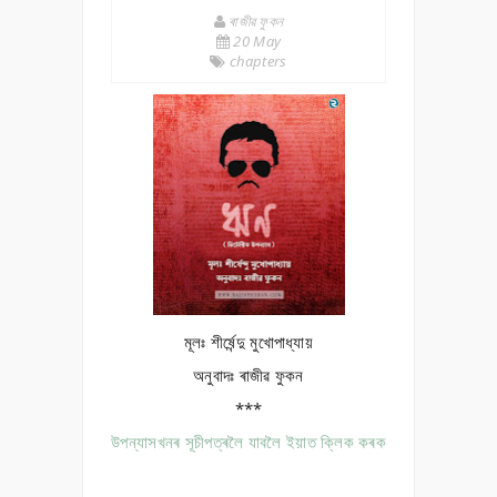
ৰাজীৱ ফুকন
20 May
chapters
মূলঃ শীৰ্ষেন্দু মুখোপাধ্যায়
অনুবাদঃ ৰাজীৱ ফুকন
***
উপন্যাসখনৰ সূচীপত্ৰলৈ যাবলৈ ইয়াত ক্লিক কৰক