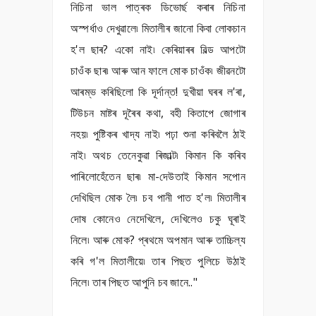
নিচিনা ভাল পাত্ৰক ডিভোৰ্ছ কৰাৰ নিচিনা
অস্পৰ্ধাও দেখুৱালে৷ মিতালীৰ জানো কিবা লোকচান
হ'ল ছাৰ? একো নাই৷ কেৰিয়াৰৰ বিল্ড আপটো
চাওঁক ছাৰ৷ আৰু আন ফালে মোক চাওঁক৷ জীৱনটো
আৰম্ভ কৰিছিলো কি দূৰ্দান্ত! দুখীয়া ঘৰৰ ল'ৰা,
টিউচন মাষ্টৰ দূৰৈৰ কথা, বহী কিতাপে জোগাৰ
নহয়৷ পুষ্টিকৰ খাদ্য নাই৷ পঢ়া শুনা কৰিবলৈ ঠাই
নাই৷ অথচ তেনেকুৱা ৰিজাল্ট৷ কিমান কি কৰিব
পাৰিলোহেঁতেন ছাৰ৷ মা-দেউতাই কিমান সপোন
দেখিছিল মোক লৈ৷ চব পানী পাত হ'ল৷ মিতালীৰ
দোষ কোনেও নেদেখিলে, দেখিলেও চকু ঘূৰাই
নিলে৷ আৰু মোক? প্ৰথমে অপমান আৰু তাচ্চিল্য
কৰি গ'ল মিতালীয়ে৷ তাৰ পিছত পুলিচে উঠাই
নিলে৷ তাৰ পিছত আপুনি চব জানে.."