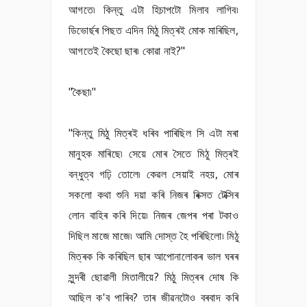
আগতে৷ কিন্তু এটা হিচাপটো মিলাব লাগিব৷
ডিভোৰ্ছৰ পিছত এদিন মিঠু মিত্ৰই মোক মাৰিছিল,
আগতেই কৈছো ছাৰ৷ কোৱা নাই?"
"কৈছা৷"
"কিন্তু মিঠু মিত্ৰই ধৰিব পাৰিছিল সি এটা মৰা
মানুহক মাৰিছে৷ সেয়ে মোৰ সৈতে মিঠু মিত্ৰই
বন্ধুত্ব গঢ়ি তোলে৷ কেৱল সেয়াই নহয়, মোৰ
সকলো কথা শুনি দয়া কৰি নিজৰ ৰিক্সত টেক্সিৰ
লোন বাহিৰ কৰি দিয়ে৷ নিজৰ জেপৰ পৰা টকাও
দিছিল মাজে মাজে৷ আমি দোস্ত হৈ পৰিছিলো৷ মিঠু
মিত্ৰক কি কৰিছিল ছাৰ আপোনালোকৰ ভাল ঘৰৰ
সুন্দৰী ছোৱালী মিতালীয়ে? মিঠু মিত্ৰৰ দোষ কি
আছিল ক'ব পাৰিব? তাৰ জীৱনটোও বৰবাদ কৰি