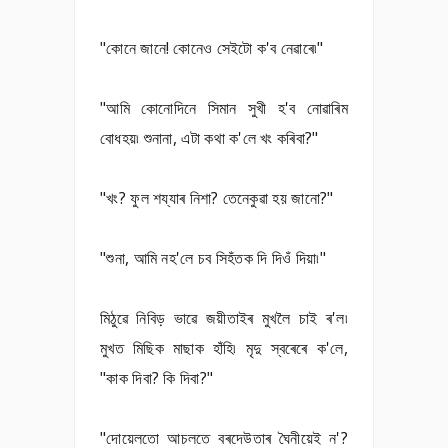
"কোনে জানে! কোনেও সেইটো ক'ব নেৱাৰে৷"
"আমি কোনোদিনে সিমান সুখী হ'ব নোৱাৰিম
বোধহয়৷ শুনানা, এটা কথা ক'লে খং কৰিবা?"
"খং? ফুল শয্যাৰ নিশা? তেনেকুৱা হয় জানো?"
"শুনা, আমি নহ'লে চব সিহঁতক দি দিওঁ দিয়া৷"
মিঠুৱে নিবিড় ভাৱে জয়ীতাইৰ মুখলৈ চাই ৰ'ল৷
মুখত মিছিক মাছাক হাঁহি৷ মৃদু স্বৰেৰে ক'লে,
"কাক দিবা? কি দিবা?"
"দোয়েলতো আচলতে বৰদেউতাৰ ঘৈনীয়েই ন'?