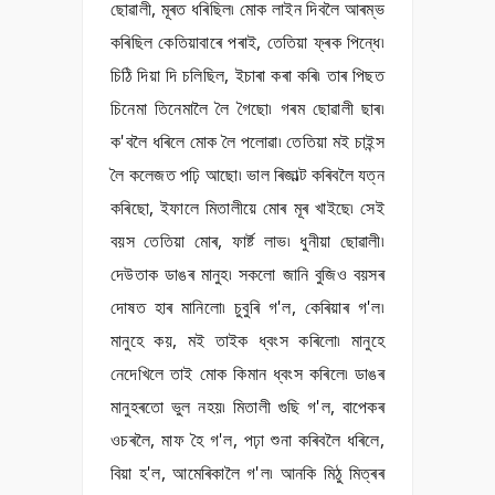
ছোৱালী, মূৰত ধৰিছিল৷ মোক লাইন দিবলৈ আৰম্ভ
কৰিছিল কেতিয়াবাৰে পৰাই, তেতিয়া ফ্ৰক পিন্ধে৷
চিঠি দিয়া দি চলিছিল, ইচাৰা কৰা কৰি৷ তাৰ পিছত
চিনেমা তিনেমালৈ লৈ গৈছো৷ গৰম ছোৱালী ছাৰ৷
ক'বলৈ ধৰিলে মোক লৈ পলোৱা৷ তেতিয়া মই চাইন্স
লৈ কলেজত পঢ়ি আছো৷ ভাল ৰিজাল্ট কৰিবলৈ যত্ন
কৰিছো, ইফালে মিতালীয়ে মোৰ মূৰ খাইছে৷ সেই
বয়স তেতিয়া মোৰ, ফাৰ্ষ্ট লাভ৷ ধুনীয়া ছোৱালী৷
দেউতাক ডাঙৰ মানুহ৷ সকলো জানি বুজিও বয়সৰ
দোষত হাৰ মানিলো৷ চুবুৰি গ'ল, কেৰিয়াৰ গ'ল৷
মানুহে কয়, মই তাইক ধ্বংস কৰিলো৷ মানুহে
নেদেখিলে তাই মোক কিমান ধ্বংস কৰিলে৷ ডাঙৰ
মানুহৰতো ভুল নহয়৷ মিতালী গুছি গ'ল, বাপেকৰ
ওচৰলৈ, মাফ হৈ গ'ল, পঢ়া শুনা কৰিবলৈ ধৰিলে,
বিয়া হ'ল, আমেৰিকালৈ গ'ল৷ আনকি মিঠু মিত্ৰৰ