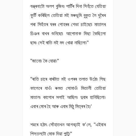
যন্ত্ৰনাটো অলপ বুজিব৷ পাৰ্টিৰ দিনা সিহঁতে যেতিয়া
ফুৰ্টি কৰিছিল তেতিয়া মই মৰুভূমি বুকুত লৈ দূৰৈৰ
পৰা সিহঁতৰ ঘৰৰ পোহৰৰ শেভা চাইছো৷ মাতালৰ
চিঞৰ বাখৰ শুনিছো৷ আপোনাক মিছা কৈছিলো
ছাৰ৷ সেই ৰাতি মই মদ খোৱা নাছিলো৷"
"জানো৷ কৈ যোৱা৷"
"ৰাতি চাৰে বাৰটাত মই ওপৰৰ তলাত উঠো৷ পিছ
ফালেৰে যাওঁ৷ ৰুমত সোমাওঁ৷ মিতালী তেতিয়া
মাতাল৷ কাপোৰ সলাই আছিল৷ দুবাৰ হানিছিলো৷
এবাৰ মোৰ হৈ আৰু এবাৰ মিঠু মিত্ৰৰ হৈ৷'
শৱৰে হঠাৎ সোঁহাতখন আগবঢ়াই ক'লে, "এইবাৰ
পিস্তলটো মোক দিয়া পান্টু৷"