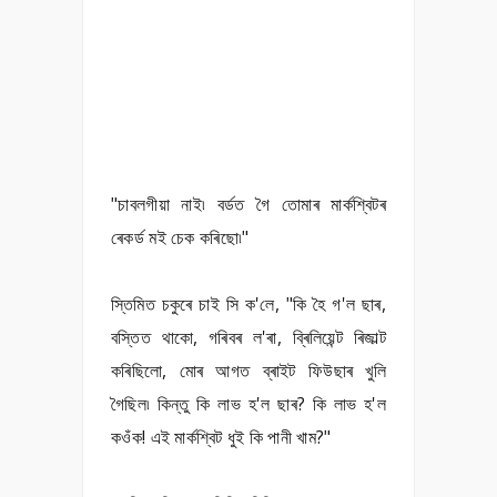
"চাবলগীয়া নাই৷ বৰ্ডত গৈ তোমাৰ মাৰ্কশ্বিটৰ
ৰেকৰ্ড মই চেক কৰিছো৷"
স্তিমিত চকুৰে চাই সি ক'লে, "কি হৈ গ'ল ছাৰ,
বস্তিত থাকো, গৰিবৰ ল'ৰা, ব্ৰিলিয়েন্ট ৰিজাল্ট
কৰিছিলো, মোৰ আগত ব্ৰাইট ফিউছাৰ খুলি
গৈছিল৷ কিন্তু কি লাভ হ'ল ছাৰ? কি লাভ হ'ল
কওঁক! এই মাৰ্কশ্বিট ধুই কি পানী খাম?"