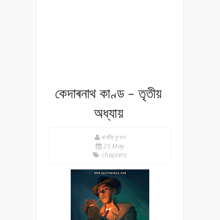
কেদাৰনাথ কাণ্ড - তৃতীয়
অধ্যায়
ৰাজীৱ ফুকন
25 May
chapters