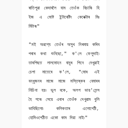
ৰাতিপুৱা কেদাৰলৈ যাম তেওঁক বিচাৰি৷ হি
ইজ এ মোষ্ট ইন্টাৰেষ্টিং কেৰেক্টাৰ মিঃ
মিটাৰ৷"
"মই অৱশ্যে তেওঁৰ অসুখ নিৰমায় কৰিব
পৰাৰ কথা শুনিছো," ক'লে ফেলুদাই৷
তাৰপিছত লালমোহন বাবুৰ পিনে দেখুৱাই
চেপা মাতেৰে ক'লে, "মোৰ এই
বন্ধুজনৰ মাজে মাজে মস্তিষ্কৰ বেমাৰৰ
নিচিনা হয়৷ ভুল বকে, অলপ ভায়'লেন্স
হৈ পৰে৷ সেয়ে এবাৰ তেওঁক দেখুৱাম বুলি
ভাবিছিলো৷ কলিকতাৰ এলোপেঠী,
হোমিওপেঠীত একো কাম দিয়া নাই৷"