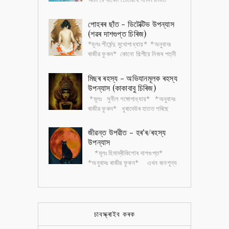
চিনাকি গান এটা বাজি উঠে, "চুভটি জল্দি গৰ্মি
কা মৌচম আয়া, আয়া মৌচম...
পোহৰৰ ছাঁত - ডিটেক্টিভ উপন্যাস
(শৱৰ দাশগুপ্ত চিৰিজ)
*মূলঃ শীৰ্ষেন্দু মুখোপাধ্যায়* *অনুবাদঃ
ৰাজীৱ ফুকন* কোনো শিল্পীয়ে নিজৰ পত্নী
আৰু কন্যাৰ অশ্লীল ছবি আঁকি বজাৰত
বেচিব পাৰিব জানো? কিন্তু পত্...
মিছৰ ৰহস্য - অভিযানমূলক ৰহস্য
উপন্যাস (কাকাবাবু চিৰিজ)
*মূলঃ সুনীল গঙ্গোপাধ্যায়* *অনুবাদঃ
ৰাজীৱ ফুকন* খুৰাদেউৰ হাতত পৰিছে
ইজিপ্তীয় চিত্ৰলিপিৰে অঁকা কেইখন মান
ছবি। ছবিকেইখন আঁকিছে এক বৃদ্ধ...
জীৱন্ত উপৱীত - হৰ'ৰ/ৰহস্য
উপন্যাস
*মূলঃ হিমাদ্ৰীকিশোৰ দাশগুপ্ত*
*অনুবাদঃ ৰাজীৱ ফুকন* এখন জনশূন্য
নাৰ্ছিংহোমত কেইদিনমানৰ বাবে থাকিবলগীয়া
হৈছে ডাক্তৰ নৱাৰুণ গুপ্ত। অভ...
চাবস্ক্ৰাইব কৰক