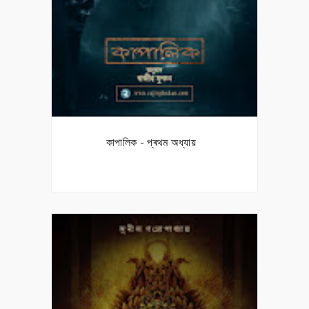
কাপালিক - প্ৰথম অধ্যায়