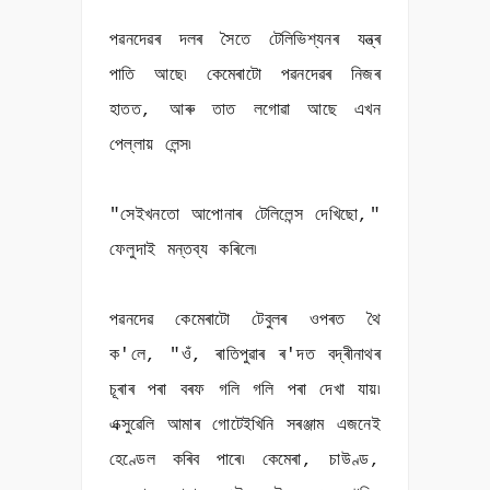
পৱনদেৱৰ দলৰ সৈতে টেলিভিশ্যনৰ যন্ত্ৰ
পাতি আছে৷ কেমেৰাটো পৱনদেৱৰ নিজৰ
হাতত, আৰু তাত লগোৱা আছে এখন
পেল্লায় লেন্স৷
"সেইখনতো আপোনাৰ টেলিলেন্স দেখিছো,"
ফেলুদাই মন্তব্য কৰিলে৷
পৱনদেৱ কেমেৰাটো টেবুলৰ ওপৰত থৈ
ক'লে, "ওঁ, ৰাতিপুৱাৰ ৰ'দত বদ্ৰীনাথৰ
চূৰাৰ পৰা বৰফ গলি গলি পৰা দেখা যায়৷
এক্সুৱেলি আমাৰ গোটেইখিনি সৰঞ্জাম এজনেই
হেণ্ডেল কৰিব পাৰে৷ কেমেৰা, চাউণ্ড,