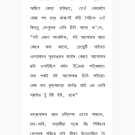
আছিল ৰেস্ত হাউছত, তেওঁ কেদাৰলৈ
যোৱা পথ বন্ধ কাৰণেই ফঁচি গৈছিল৷ এওঁ
কিন্তু ফেলুদাক দেখি চিনি পালে৷ ক'লে,
"মই এজন সাংবাদিক, মই আপোনাৰ বহুত
কেছৰ কথা জানো, চেভেন্টি নাইনত
এলহাবাদৰ সুখতঙ্কৰ মাৰ্ডাৰ কেছত আপোনাৰ
ছবি ওলাইছিল নৰ্দান ইণ্ডিয়া পত্ৰিকাত৷
তাৰ পৰাই মই আপোনাক চিনি পাইছো৷
মোৰ নাম কৃষ্ণকান্ত ভাৰ্গৱ৷ আই এম ভেৰি
প্ৰাউড টু মিট ইউ, ছাৰ৷"
ভদ্ৰলোকৰ বয়স চল্লিশৰ ওচৰে পাজৰে,
চাব-দাৰি, মধ্যমীয়া গঢ়ৰ৷ মিঃ গিৰিধৰে
ফেলুদাৰ পৰিচয় পাই ভীষণ উত্তেজিত হৈ