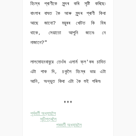
হিংস্ৰ প্ৰাণীকে সুন্দৰ কৰি সৃষ্টি কৰিছে৷
বাংলাৰ বাঘত কৈ আৰু সুন্দৰ প্ৰাণী কিবা
আছে জানো? ময়ুৰৰ খোটত কি বিষ
থাকে, সেয়াতো আপুনি জানে৷ নে
নাজানে?"
লালমোহনবাবুৱে তেওঁৰ এলাৰ্ম ক্ল'কৰ চাবিত
এটা পাক দি, চকুলৈ হিংস্ৰ ভাৱ এটা
আনি, অদ্ভুত কিবা এটা কৈ শুই পৰিল৷
***
পূৰ্ববৰ্তী অধ্যায়লৈ
সূচীপত্ৰলৈ
পৰবৰ্তী অধ্যায়লৈ