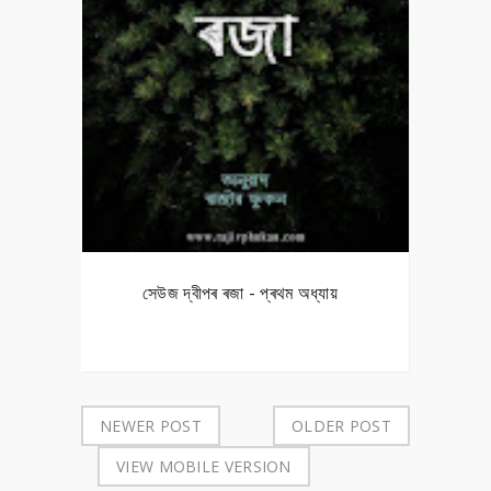
সেউজ দ্বীপৰ ৰজা - প্ৰথম অধ্যায়
NEWER POST
OLDER POST
VIEW MOBILE VERSION