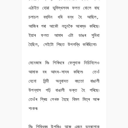
এঠাইত হোৱা ভুমিস্খলনৰ ফলত বোলে বাছ
চলাচল বহুদিন ধৰি বন্ধ হৈ আছিল,
আজিৰ পৰা আকৌ নতুনকৈ আৰম্ভ কৰিছে৷
ইয়াৰ ফলত আমাৰ এটা ডাঙৰ সুবিধা
হৈছিল, সেইটো পিছত উপলব্ধি কৰিছিলো৷
মেনেজাৰ মিঃ গিৰিধৰে ফেলুদাক নিচিনিলেও
আমাক বৰ আদৰ-সাদৰ কৰিলে৷ তেওঁ
হেনো হিন্দী অনুবাদত বহুতো বাঙালী
উপন্যাস পঢ়ি বাঙালী ভক্ত হৈ পৰিছে৷
তেওঁৰ প্ৰিয় লেখক হৈছে বিমল মিত্ৰ আৰু
শংকৰ৷
মিঃ গিৰিধৰৰ উপৰিও আৰু এজন ভদ্ৰলোক