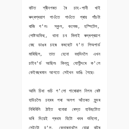
বাটত শ্ৰীনগৰত ৰৈ চাহ-পানী খাই
ৰুদ্ৰপ্ৰয়াগ পাওঁতে পাওঁতে প্ৰায় পাঁচটা
বাজি গ'ল৷ স্কুল, কলেজ, হস্পিটেল,
পোষ্টঅফিছ, থানা চব মিলাই ৰুদ্ৰপ্ৰয়াগ
বেছ ডাঙৰ চহৰ৷ কৰবেটে য'ত লিঅপাৰ্ড
মাৰিছিল, তাত হেনো বহুদিনলৈ এখন
চাইব'ৰ্ড আছিল৷ কিন্তু যোগীন্দৰে ক'লে
কেইবছৰমান আগতে সেইখন ভাঙি গৈছে৷
আমি চিধা গুচি গ'লো গাৰোৱাল নিগম ৰেষ্ট
হাউচলৈ৷ চহৰৰ পৰা অলপ আঁতৰত সুন্দৰ
নিৰিবিলি ঠাইত বনোৱা ৰেস্ত হাউছটোত
ভৰি দিয়েই প্ৰথম যিটো খবৰ শুনিলো,
সেইটো হ'ল, কেদাৰনাথলৈ যোৱা বাটৰ