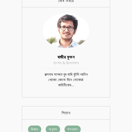
মোৰ বিষয়ে
ৰাজীৱ ফুকন
ব্লগাৰ & ফিল্মমেকাৰ
কল্পনাৰ সাগৰত বুৰ মাৰি বুটলি আনিব
খোজো কোনো দিনে নোকোৱা
কাহিনীবোৰ...
শিতান
বিজ্ঞান
অনুবাদ
উপন্যাস