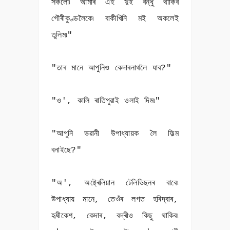
সকলো৷ আমাৰ এই দুই বন্ধু থাকিব
গৌৰীকুণ্ডলৈকে৷ বাকীখিনি মই অকলেই
তুলিম৷"
"তাৰ মানে আপুনিও কেদাৰনাথলৈ যাব?"
"ও', কালি ৰাতিপুৱাই ওলাই দিম৷"
"আপুনি ভৱানী উপাধ্যায়ক লৈ ফিল্ম
বনাইছে?"
"অ', অষ্ট্ৰেলিয়ান টেলিভিছনৰ বাবে৷
উপাধ্যায় মানে, তেওঁৰ লগত হৰিদ্বাৰ,
হৃষীকেশ, কেদাৰ, বদ্ৰীও কিছু থাকিব৷