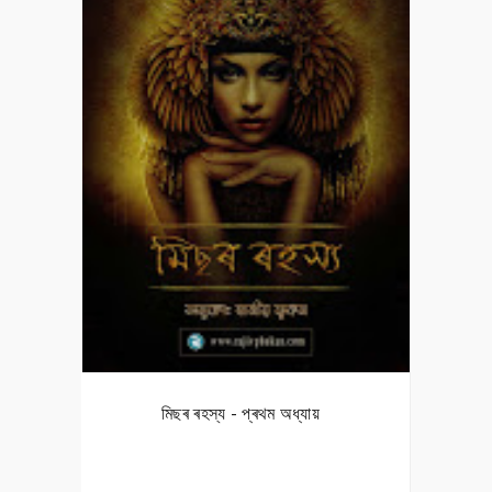
মিছৰ ৰহস্য - প্ৰথম অধ্যায়