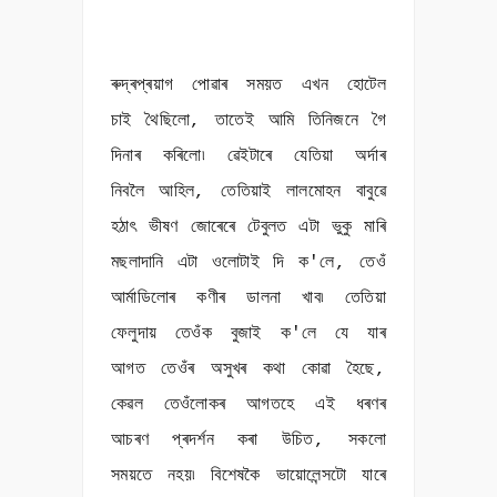
ৰুদ্ৰপ্ৰয়াগ পোৱাৰ সময়ত এখন হোটেল
চাই থৈছিলো, তাতেই আমি তিনিজনে গৈ
দিনাৰ কৰিলো৷ ৱেইটাৰে যেতিয়া অৰ্দাৰ
নিবলৈ আহিল, তেতিয়াই লালমোহন বাবুৱে
হঠাৎ ভীষণ জোৰেৰে টেবুলত এটা ভুকু মাৰি
মছলাদানি এটা ওলোটাই দি ক'লে, তেওঁ
আৰ্মাডিলোৰ কণীৰ ডালনা খাব৷ তেতিয়া
ফেলুদায় তেওঁক বুজাই ক'লে যে যাৰ
আগত তেওঁৰ অসুখৰ কথা কোৱা হৈছে,
কেৱল তেওঁলোকৰ আগতহে এই ধৰণৰ
আচৰণ প্ৰদৰ্শন কৰা উচিত, সকলো
সময়তে নহয়৷ বিশেষকৈ ভায়োলেন্সটো যাৰে