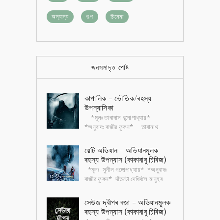
অন্যান্য
গল্প
চিনেমা
জনসমাদৃত পোষ্ট
কাপালিক - ভৌতিক/ৰহস্য
উপন্যাসিকা
*মূলঃ তাৰাদাস বন্দোপাধ্যায়*
*অনুবাদঃ ৰাজীৱ ফুকন* তাৰানাথ
তান্ত্ৰিক বাংলা সাহিত্যৰ এটা জনপ্ৰিয়
চৰিত্ৰ। এই চৰিত্ৰটোৰ ওপৰত এখন ভৌতিক...
য়েটি অভিযান - অভিযানমূলক
ৰহস্য উপন্যাস (কাকাবাবু চিৰিজ)
*মূলঃ সুনীল গঙ্গোপাধ্যায়* *অনুবাদঃ
ৰাজীৱ ফুকন* দাঁতটো দেখিবলৈ মানুহৰ
দাঁতৰ নিচিনাই। পিছে আকৃতিত বহুগুণে
ডাঙৰ। খুৰাদেউৰ মতে সেই দাঁতৰ গ...
সেউজ দ্বীপৰ ৰজা - অভিযানমূলক
ৰহস্য উপন্যাস (কাকাবাবু চিৰিজ)