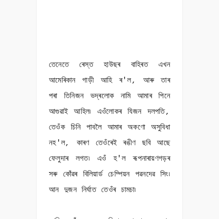
তেনেতে ৰেস্ত হাউছৰ বাহিৰত এখন
আমেৰিকান গাড়ী আহি ৰ'ল, আৰু তাৰ
পৰা তিনিজন ভদ্ৰলোক নামি আমাৰ পিনে
আগুৱাই আহিল৷ এওঁলোকৰ যিজন দলপতি,
তেওঁক চিনি পাবলৈ আমাৰ অকণো অসুবিধা
নহ'ল, কাৰণ তেওঁৰেই ৰঙীণ ছবি আছে
ফেলুদাৰ লগত৷ এওঁ হ'ল ৰূপনাৰায়ণগড়ৰ
সৰু কোঁৱৰ বিলিয়াৰ্ড চেম্পিয়ন পৱনদেৱ সিং৷
আন দুজন নিৰ্ঘাত তেওঁৰ চামচা৷