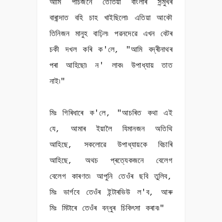
আমি পাঁচজনে তেতিয়া বাংলাৰ সন্মুখৰ
বাৰান্দাত বহি চাহ খাইছিলো৷ এতিয়া আকৌ
তিনিজন মানুহ বাঢ়িল৷ পৱনদেৱে এখন বেটৰ
চকী দখল কৰি ক'লে, "আমি বদ্ৰীনাথৰ
পৰা আহিছো৷ ন' লাক৷ উপাধ্যায় তাত
নাই৷"
মিঃ গিৰিধাৰে ক'লে, "আচৰিত কথা এই
যে, আমাৰ ইয়ালৈ যিমানজন অতিথি
আহিছে, সকলোৱে উপাধ্যায়কে বিচাৰি
আহিছে, অথচ প্ৰত্যেকজনে বেলেগ
বেলেগ কাৰণত৷ আপুনি তেওঁৰ ছবি তুলিব,
মিঃ ভাৰ্গবে তেওঁৰ ইন্টাৰভিউ ল'ব, আৰু
মিঃ মিটাৰে তেওঁৰ বন্ধুৰ চিকিৎসা কৰাব৷"