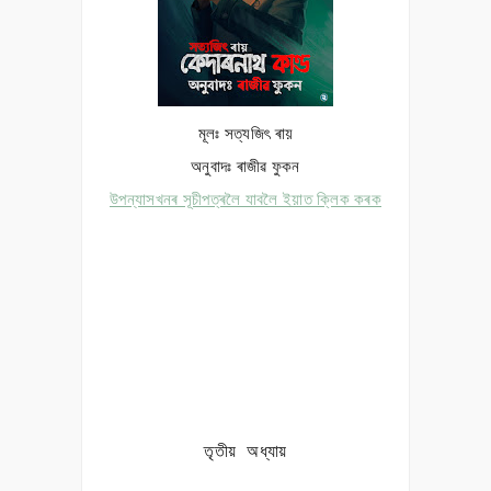
মূলঃ সত্যজিৎ ৰায়
অনুবাদঃ ৰাজীৱ ফুকন
উপন্যাসখনৰ সূচীপত্ৰলৈ যাবলৈ ইয়াত ক্লিক কৰক
তৃতীয় অধ্যায়