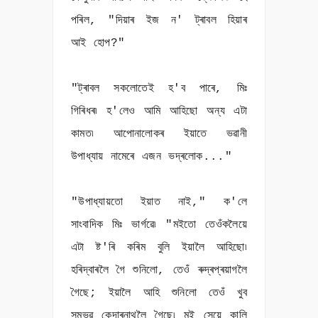
পৰিল, "দিয়াৰ ইজ ন' ট্ৰাবল হিয়াৰ
আই হোপ?"
"ট্ৰাবল সকলোতেই হ'ব পাৰে, মিঃ
গিৰিধৰ৷ হ'লেও আমি আহিছো অন্য এটা
কামত৷ আপোনালোকৰ ইয়াতে ভৱানী
উপাধ্যায় নামেৰে এজন ভদ্ৰলোক..."
"উপাধ্যায়তো ইয়াত নাই," ক'লে
সাংবাদিক মিঃ ভাৰ্গৱে৷ "মইতো তেওঁকলৈয়ে
এটা ষ্ট'ৰি কৰিম বুলি ইয়ালৈ আহিছো৷
হৰিদ্বাৰলৈ গৈ শুনিলো, তেওঁ ৰুদ্ৰপ্ৰয়াগলৈ
গৈছে; ইয়ালৈ আহি শুনিলো তেওঁ খুব
সম্ভৱ কেদাৰনাথলৈ গৈছে৷ মই সেয়ে কালি