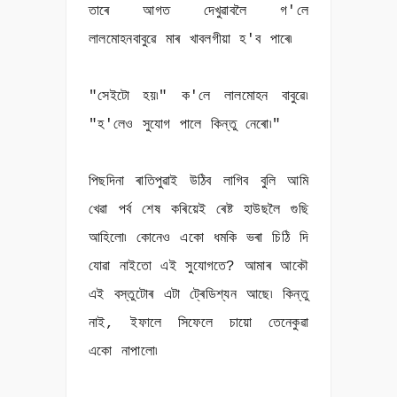
তাৰে আগত দেখুৱাবলৈ গ'লে
লালমোহনবাবুৱে মাৰ খাবলগীয়া হ'ব পাৰে৷
"সেইটো হয়৷" ক'লে লালমোহন বাবুৱে৷
"হ'লেও সুযোগ পালে কিন্তু নেৰো৷"
পিছদিনা ৰাতিপুৱাই উঠিব লাগিব বুলি আমি
খেৱা পৰ্ব শেষ কৰিয়েই ৰেষ্ট হাউছলৈ গুছি
আহিলো৷ কোনেও একো ধমকি ভৰা চিঠি দি
যোৱা নাইতো এই সুযোগতে? আমাৰ আকৌ
এই বস্তুটোৰ এটা ট্ৰেডিশ্যন আছে৷ কিন্তু
নাই, ইফালে সিফেলে চায়ো তেনেকুৱা
একো নাপালো৷