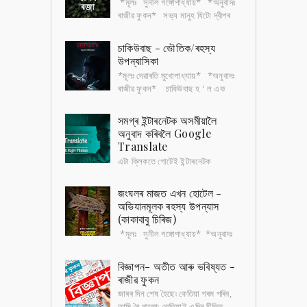
*মূলঃ সুনীল গঙ্গোপাধ্যায়* *অনুবাদঃ
ৰাজীৱ ফুকন* সভ্য মানুহ যিটো দ্বীপৰ
ওচৰেৰে যাবলৈও সাহস নকৰে , দ্বীপৰ বৰ্বৰ
আদিবাসীৰ ভয়ত৷ সেই দ্বীপ...
চাকিউবাছ - ভৌতিক/ৰহস্য
উপন্যাসিকা
*মূলঃ দেৱাৰতি মুখোপাধ্যায়* *অনুবাদঃ
ৰাজীৱ ফুকন* চাকিউবাছ হ ' ল এক
ধৰণৰ প্ৰেতিনী , যিয়ে শুই থকা পুৰুষৰ
ওপৰত যৌন নিৰ্যাতন চলায়৷ সেই চ...
সমগ্ৰ ইন্টাৰনেটক অসমীয়ালৈ
অনুবাদ কৰিবলৈ Google
Translate
এটা ক্লিকতে গোটেই ইন্টাৰনেটক
অসমীয়ালৈ অনুবাদ কৰিবলৈ ; প্ৰতিটো
ৱেবচাইট, কিতাপ, অডিঅ ’ , ভিডিঅ ’ আদি সকলো অসমীয়াতে
জংঘলৰ মাজত এখন হোটেল -
পাবলৈ হ'লে, ...
অভিযানমূলক ৰহস্য উপন্যাস
(কাকাবাবু চিৰিজ)
*মূলঃ সুনীল গঙ্গোপাধ্যায়* *অনুবাদঃ
ৰাজীৱ ফুকন* হোটেলখনৰ পৰা দুজন টুৰিষ্ট
অন্তৰ্ধান হৈছে কেইমাহমান আগতে। বাকী টুৰিষ্টসকলৰ
বিজ্ঞাপন- অতীত আৰু ভবিষ্যত -
অভিযোগ , ৰাত...
ৰাজীৱ ফুকন
জাৰৰ দিন শেষ হৈছে৷ কেতিয়া গৰম পৰিব,
আমি ৰৈ থাকো৷ তেতিয়াই এদিন টিভিত