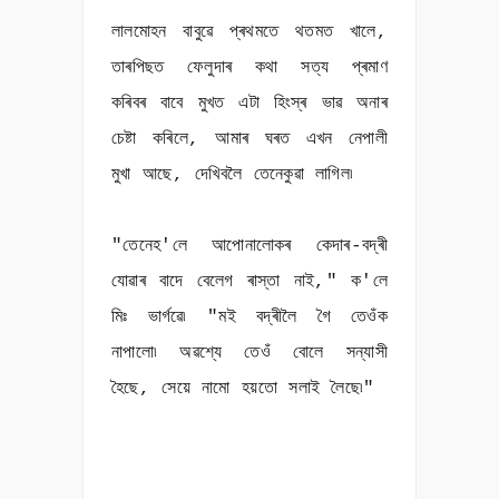
লালমোহন বাবুৱে প্ৰথমতে থতমত খালে,
তাৰপিছত ফেলুদাৰ কথা সত্য প্ৰমাণ
কৰিবৰ বাবে মুখত এটা হিংস্ৰ ভাৱ অনাৰ
চেষ্টা কৰিলে, আমাৰ ঘৰত এখন নেপালী
মুখা আছে, দেখিবলৈ তেনেকুৱা লাগিল৷
"তেনেহ'লে আপোনালোকৰ কেদাৰ-বদ্ৰী
যোৱাৰ বাদে বেলেগ ৰাস্তা নাই," ক'লে
মিঃ ভাৰ্গৱে৷ "মই বদ্ৰীলৈ গৈ তেওঁক
নাপালো৷ অৱশ্যে তেওঁ বোলে সন্যাসী
হৈছে, সেয়ে নামো হয়তো সলাই লৈছে৷"