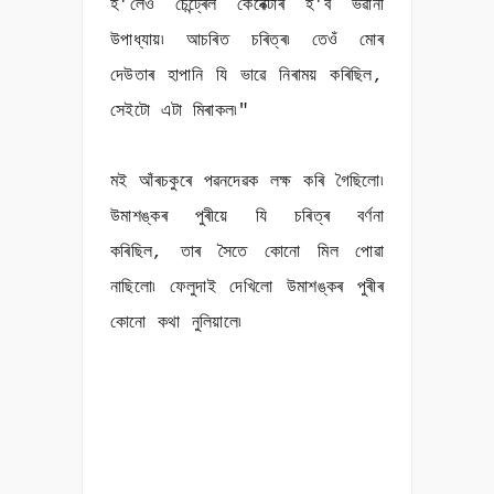
হ'লেও চেন্ট্ৰেল কেৰেক্টাৰ হ'ব ভৱানী
উপাধ্যায়৷ আচৰিত চৰিত্ৰ৷ তেওঁ মোৰ
দেউতাৰ হাপানি যি ভাৱে নিৰাময় কৰিছিল,
সেইটো এটা মিৰাকল৷"
মই আঁৰচকুৰে পৱনদেৱক লক্ষ কৰি গৈছিলো৷
উমাশঙ্কৰ পুৰীয়ে যি চৰিত্ৰ বৰ্ণনা
কৰিছিল, তাৰ সৈতে কোনো মিল পোৱা
নাছিলো৷ ফেলুদাই দেখিলো উমাশঙ্কৰ পুৰীৰ
কোনো কথা নুলিয়ালে৷