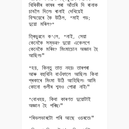
খিৰিকীৰ কাষৰ পৰা আঁতৰি দি ৰানাক
চাবলৈ দিলে৷ ৰানাই দেখিয়েই
বিস্ময়েৰে কৈ উঠিল
মাই গড
, "
;
দুয়ো মৰিল
?"
ত্ৰিভুৱনে ক
লে
নাই
সেয়া
'
, "
,
কেনেকৈ সম্ভৱ
দুয়ো একেলগে
?
কেনেকৈ মৰিব
মিংমাচোন অজ্ঞান হৈ
?
আছিল৷"
হয়
কিন্তু তাত নহয়৷ তাৰপৰা
"
,
আৰু বহুখিনি বাওঁফালে আছিল৷ কিবা
প্ৰকাৰে মিংমা উঠি আহিছিল৷ আমি
কোনো গুলীৰ শব্দও পোৱা নাই৷"
বোধহয়
কিবা কাৰণত দুয়োটাই
"
,
অজ্ঞান হৈ পৰিছ৷"
ৰিভলভাৰটো পৰি আছে ওচৰতে৷"
"