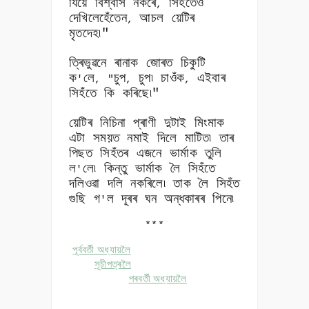
যিয়ে বিশ্বাস নকৰে
সিহঁতেও
,
দেখিলেহেঁতেন
আচল য়েটিৰ
,
মৃতদেহ৷"
ত্ৰিভুৱনে ৰানাক জোৰত চিকুটি
ক
লে
চুপ
চুপ৷ চাওঁক
এইবাৰ
'
, "
,
,
সিহঁতে কি কৰিছে৷"
য়েটিৰ নিচিনা প্ৰাণী দুটাই মিংমাক
এটা সময়ত নমাই দিলে মাটিত৷ তাৰ
পিছত সিহঁতৰ এজনে ভাৰ্মাক তুলি
ল
লে৷ কিন্তু ভাৰ্মাক লৈ সিহঁতে
'
দলিওৱা দলি নকৰিলে৷ তাক লৈ সিহঁত
গুছি গ
ল দূৰৰ ঘন অন্ধকাৰৰ পিনে৷
'
***
পূৰ্ববৰ্তী অধ্যায়লৈ
সূচীপত্ৰলৈ
পৰবৰ্তী অধ্যায়লৈ