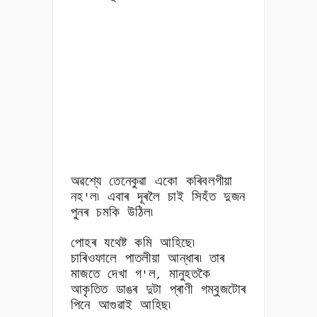
অৱশ্যে তেনেকুৱা একো কৰিবলগীয়া
নহ
ল৷ এবাৰ দূৰলৈ চাই সিহঁত দুজন
'
পুনৰ চমকি উঠিল৷
পোহৰ যথেষ্ট কমি আহিছে৷
চাৰিওফালে পাতলীয়া আন্ধাৰ৷ তাৰ
মাজতে দেখা গ
ল
মানুহতকৈ
'
,
আকৃতিত ডাঙৰ দুটা প্ৰাণী গম্বুজটোৰ
পিনে আগুৱাই আহিছ৷