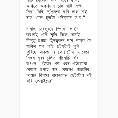
পাৰ্টি কেন্সেল কৰি দিছে৷ ৰ
ব
'
,
আগতে অকণমান চাহ খাই লওঁ৷
মিছা-মিছি দুশ্চিন্তা কৰি লাভ নাই৷
চাহ খালে মূৰটো পৰিষ্কাৰ হ
ব৷"
'
টামাছ ত্ৰিভুৱনে স্পিৰিট লাইট
জ্বলাই পানী তুলি দিলে৷ ৰানাই
কিন্তু টমাছ ত্ৰিভুৱনৰ দৰে শান্ত হৈ
থাকিব পৰা নাই৷ চটফটাই ঘূৰি
ফুৰিছে অকণমানি কোঠাটোৰ ভিতৰত৷
নিজৰ মূৰৰ চুলিত খামোচি ধৰি
ক
লে
ইয়াৰ পৰা খবৰ পঠোৱাৰো
'
, "
কোনো উপাই নাই৷ কোনেও নাজানিব
আমাৰ বিষয়ে৷ ৱায়াৰলেছ ছেটটোও নষ্ট
কৰি পেলাইছে৷"