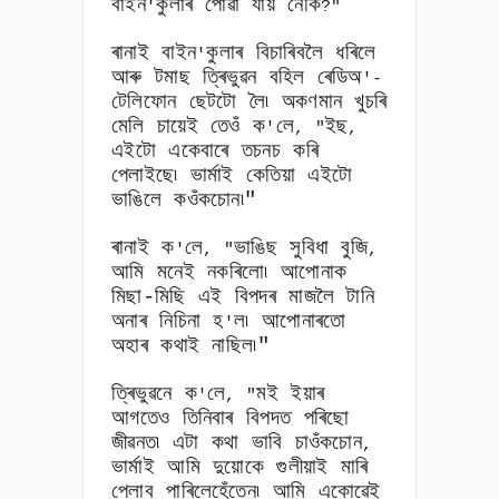
বাইন
কুলাৰ পোৱা যায় নেকি
'
?"
ৰানাই বাইন
কুলাৰ বিচাৰিবলৈ ধৰিলে
'
আৰু টমাছ ত্ৰিভুৱন বহিল ৰেডিঅ
'-
টেলিফোন ছেটটো লৈ৷ অকণমান খুচৰি
মেলি চায়েই তেওঁ ক
লে
ইছ
'
, "
,
এইটো একেবাৰে তচনচ কৰি
পেলাইছে৷ ভাৰ্মাই কেতিয়া এইটো
ভাঙিলে কওঁকচোন৷"
ৰানাই ক
লে
ভাঙিছ সুবিধা বুজি
'
, "
,
আমি মনেই নকৰিলো৷ আপোনাক
মিছা-মিছি এই বিপদৰ মাজলৈ টানি
অনাৰ নিচিনা হ
ল৷ আপোনাৰতো
'
অহাৰ কথাই নাছিল৷"
ত্ৰিভুৱনে ক
লে
মই ইয়াৰ
'
, "
আগতেও তিনিবাৰ বিপদত পৰিছো
জীৱনত৷ এটা কথা ভাবি চাওঁকচোন
,
ভাৰ্মাই আমি দুয়োকে গুলীয়াই মাৰি
পেলাব পাৰিলেহেঁতেন৷ আমি একোৱেই