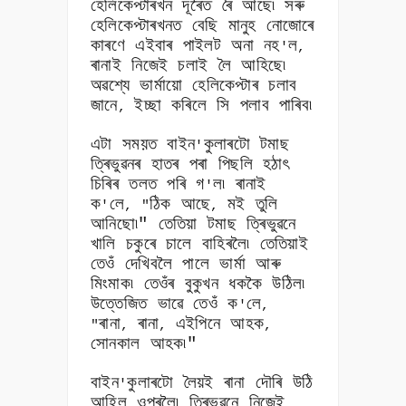
হেলিকেপ্টাৰখন দূৰৈত ৰৈ আছে৷ সৰু
হেলিকেপ্টাৰখনত বেছি মানুহ নোজোৰে
কাৰণে এইবাৰ পাইলট অনা নহ
ল
'
,
ৰানাই নিজেই চলাই লৈ আহিছে৷
অৱশ্যে ভাৰ্মায়ো হেলিকেপ্টাৰ চলাব
জানে
ইচ্ছা কৰিলে সি পলাব পাৰিব৷
,
এটা সময়ত বাইন
কুলাৰটো টমাছ
'
ত্ৰিভুৱনৰ হাতৰ পৰা পিছলি হঠাৎ
চিৰিৰ তলত পৰি গ
ল৷ ৰানাই
'
ক
লে
ঠিক আছে
মই তুলি
'
, "
,
আনিছো৷" তেতিয়া টমাছ ত্ৰিভুৱনে
খালি চকুৰে চালে বাহিৰলৈ৷ তেতিয়াই
তেওঁ দেখিবলৈ পালে ভাৰ্মা আৰু
মিংমাক৷ তেওঁৰ বুকুখন ধককৈ উঠিল৷
উত্তেজিত ভাৱে তেওঁ ক
লে
'
,
ৰানা
ৰানা
এইপিনে আহক
"
,
,
,
সোনকাল আহক৷"
বাইন
কুলাৰটো লৈয়ই ৰানা দৌৰি উঠি
'
আহিল ওপৰলৈ৷ ত্ৰিভুৱনে নিজেই