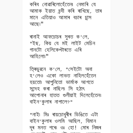
কৰিব নোৱাৰিলোহেঁতেন৷ নেমাৰি যে
আমাক ইয়াত বন্দী কৰি ৰাখিছে
তাৰ
,
মানে এতিয়াও আমাৰ বচাৰ চান্স
আছে৷"
ৰানাই আফচোচৰ সুৰত ক
লে
'
,
ইছ
কিয় যে মই লাইট মেচিন
"
,
গানটো হেলিকেপ্টাৰতে এৰি
আহিলো৷"
ত্ৰিভুৱনে ক
লে
সেইটো অনা
'
, "
হ
লেও একো লাভত নাহিলহেঁতেন
'
হয়তো৷ আপুনিতো ভাৰ্মাক আগতে
সন্দেহ কৰা নাছিল৷ সি হঠাৎ
আপোনাৰ হাতত গুলীয়াই দিলেহেঁতেন৷
বাইন
কুলাৰ নাপালে
'
?"
নাই৷ মিঃ ৰায়চোধুৰীৰ ডিঙিতে এটা
"
বাইন
কুলাৰ ওলমি আছিল
যিমান
'
,
দূৰ মনত পৰে৷ ওঃ হো! মোৰ নিজৰ