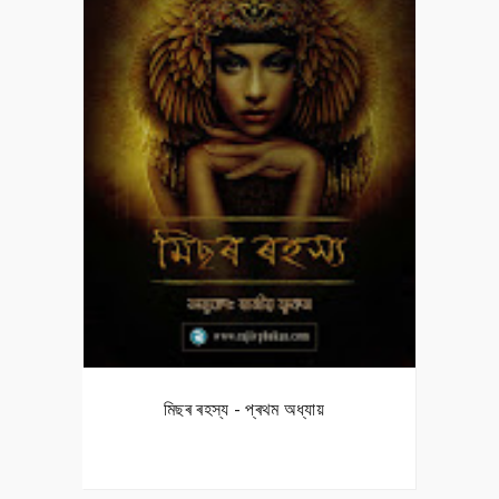
মিছৰ ৰহস্য - প্ৰথম অধ্যায়