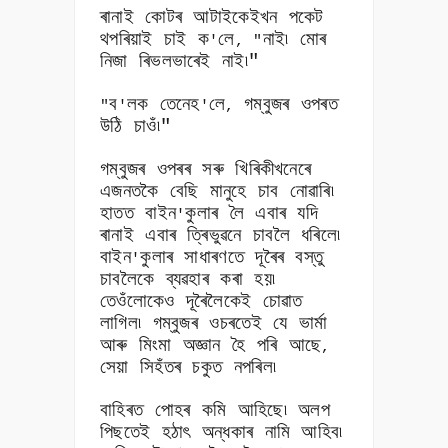
ৰানাই কোটৰ আটাইকেইখন পকেট
থপৰিয়াই চাই ক
লে
নাই৷ মোৰ
'
, "
নিজা ৰিভলভাৰেই নাই৷"
ব
লক তেনেহ
লে
গম্বুজৰ ওপৰত
"
'
'
,
উঠি চাওঁ৷"
গম্বুজৰ ওপৰৰ সৰু খিৰিকীখনেৰে
এজনতকৈ বেছি মানুহে চাব নোৱাৰি৷
হাতত বাইন
কুলাৰ লৈ এবাৰ যদি
'
ৰানাই এবাৰ ত্ৰিভুৱনে চাবলৈ ধৰিলে৷
বাইন
কুলাৰ সাধাৰণতে দূৰৈৰ বস্তু
'
চাবলৈকে ব্যৱহাৰ কৰা হয়৷
তেওঁলোকেও দূৰৈলৈকেই চোৱাত
লাগিল৷ গম্বুজৰ ওচৰতেই যে ভাৰ্মা
আৰু মিংমা অজ্ঞান হৈ পৰি আছে
,
সেয়া সিহঁতৰ চকুত নপৰিল৷
বাহিৰত পোহৰ কমি আহিছে৷ অলপ
পিছতেই হঠাৎ অন্ধকাৰ নামি আহিব৷