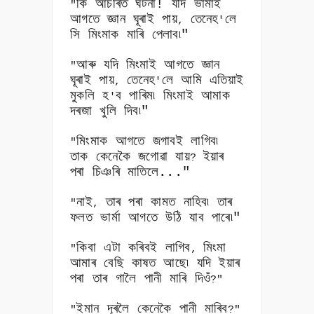
কি আচৰিত ঘটনা! যদি ভাৰ্মাই
"
আগতে জ্ঞান ঘূৰাই পায়
তেনেহ
লে
,
'
সি মিংমাক মাৰি পেলাব৷"
আৰু যদি মিংমাই আগতে জ্ঞান
"
ঘূৰাই পায়
তেনেহ
লে আমি এতিয়াই
,
'
মুকলি হ
ব পাৰিম৷ মিংমাই আমাক
'
দৰজা খুলি দিব৷"
মিংমাক আগতে জগাবই লাগিব৷
"
তাক কেনেকৈ জগোৱা যায়
ইয়াৰ
?
পৰা চিঞৰি মাতিলে..."
নাই
তাৰ পৰা কামত নাহিব৷ তাৰ
"
,
ফলত ভাৰ্মা আগতে উঠি যাব পাৰে৷"
কিবা এটা কৰিবই লাগিব
মিংমা
"
,
আমাৰ বেছি কাষত আছে৷ যদি ইয়াৰ
পৰা তাৰ গালৈ পানী মাৰি দিওঁ
?"
ইমান দূৰলৈ কেনেকৈ পানী মাৰিব
"
?"