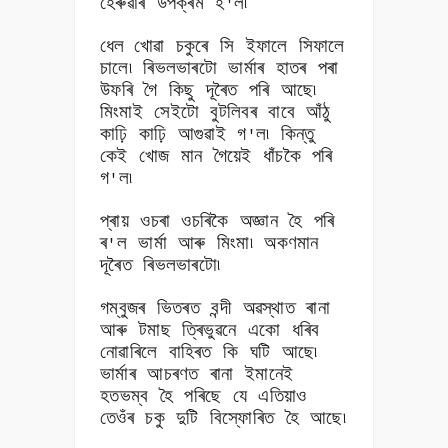
হেৰুৱাৰ উপক্ৰম হ
ল৷
'
ধেল
খোৱা চকুৰে সি ইফালে সিফালে
চালে৷ ৰিভলভাৰটো ভাৰ্মাৰ হাতৰ পৰা
উফৰি গৈ কিছু দূৰৈত পৰি আছে৷
মিংমাই সেইটো বুটলিবৰ বাবে আঁঠু
কাঢ়ি কাঢ়ি আগুৱাই গ
ল৷ কিন্তু
'
কেই খোজ মান গৈয়েই ধাঁচকৈ পৰি
গ
ল৷
'
প্ৰায় ওচৰা ওচৰিকৈ অজ্ঞান হৈ পৰি
ৰ
ল ভাৰ্মা আৰু মিংমা৷ অকণমান
'
দূৰৈত ৰিভলভাৰটো৷
গম্বুজৰ ভিতৰত বন্দী অৱস্থাত ৰানা
আৰু টমাছ ত্ৰিভুৱনে একো ধৰিব
নোৱাৰিলে বাহিৰত কি ঘটি আছে৷
ভাৰ্মাৰ আচৰণত ৰানা ইমানেই
হতভম্ব হৈ পৰিছে যে এতিয়াও
তেওঁৰ চকু দুটি বিস্ফোৰিত হৈ আছে৷