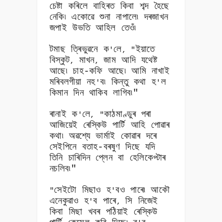
চেষ্টা কৰিলে বাহিৰত কিবা শব্দ হৈছে
নেকি৷ একোৱে শুনা নাপালে৷ দৰজাখন
জপাই উভতি আহিল তেওঁ৷
টমাছ ত্ৰিভুৱনে ক
লে
ইয়াতে
'
, "
বিস্কুট
মাখন
জাম আদি যথেষ্ট
,
,
আছে৷ চাহ-কফি আছে৷ আমি নাখাই
মৰিবলগীয়া নহ
ব৷ কিন্তু কথা হ
ল
'
'
কিমান দিন থাকিব লাগিব৷"
ৰানাই ক
লে
কাঠমাণ্ডুৰ পৰা
'
, "
আজিয়েই ৰেস্কিউ পাৰ্টি আহি পোৱাৰ
কথা৷ অৱশ্যে ভাৰ্মাই কোৱাৰ দৰে
সেইপিনে বতাহ-বৰষুণ দিছে যদি
তিনি চাৰিদিন প্লেন বা হেলিকেপ্টাৰ
নচলিব৷"
সেইটো মিছাও হ
বও পাৰে৷ আকৌ
"
'
এনেকুৱাও হ
ব পাৰে
সি নিজেই
'
,
কিবা মিছা খবৰ পঠিয়াই ৰেস্কিউ