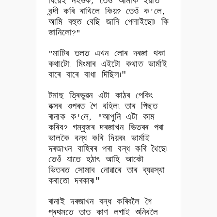
যিয়েই নহওঁক
তেওঁ আমাক ইয়াত
,
বন্দী কৰি ৰাখিলে কিয়
তেওঁ ক
লে
?
'
,
আমি বহুত বেছি জানি পেলাইছো৷ কি
জানিলো
?"
মাটিৰ তলত এখন লোৰ দৰজা থকা
"
কথাটো৷ মিংমাৰ এইটো কথাত ভাৰ্মাই
বাৰে বাৰে বাধা দিছিল৷"
টমাছ ত্ৰিভুৱন এটা কাঠৰ পেকিং
বক্সৰ ওপৰত গৈ বহিল৷ তাৰ পিছত
ৰানাক ক
লে
আপুনি এটা কাম
'
, "
কৰিব
গম্বুজৰ দৰজাখন ভিতৰৰ পৰা
?
ভালকৈ বন্ধ কৰি দিয়ক৷ ভাৰ্মাই
দৰজাখন বাহিৰৰ পৰা বন্ধ কৰি থৈছে৷
তেওঁ যাতে হঠাৎ আহি আকৌ
ভিতৰত সোমাব নোৱাৰে তাৰ ব্যৱস্থা
কৰাতো দৰকাৰ৷"
ৰানাই দৰজাখন বন্ধ কৰিবলৈ গৈ
প্ৰথমতে তাত কাণ লগাই শুনিবলৈ