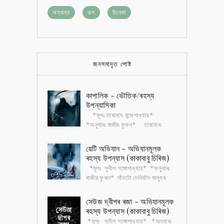
অন্যান্য
গল্প
চিনেমা
জনসমাদৃত পোষ্ট
কাপালিক - ভৌতিক/ৰহস্য
উপন্যাসিকা
*মূলঃ তাৰাদাস বন্দোপাধ্যায়*
*অনুবাদঃ ৰাজীৱ ফুকন* তাৰানাথ
তান্ত্ৰিক বাংলা সাহিত্যৰ এটা জনপ্ৰিয়
চৰিত্ৰ। এই চৰিত্ৰটোৰ ওপৰত এখন ভৌতিক...
য়েটি অভিযান - অভিযানমূলক
ৰহস্য উপন্যাস (কাকাবাবু চিৰিজ)
*মূলঃ সুনীল গঙ্গোপাধ্যায়* *অনুবাদঃ
ৰাজীৱ ফুকন* দাঁতটো দেখিবলৈ মানুহৰ
দাঁতৰ নিচিনাই। পিছে আকৃতিত বহুগুণে
ডাঙৰ। খুৰাদেউৰ মতে সেই দাঁতৰ গ...
সেউজ দ্বীপৰ ৰজা - অভিযানমূলক
ৰহস্য উপন্যাস (কাকাবাবু চিৰিজ)
*মূলঃ সুনীল গঙ্গোপাধ্যায়* *অনুবাদঃ