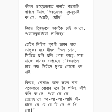
ভীষণ উত্তেজনাত ৰানাই খামোচি
ধৰিলে টমাছ ত্ৰিভুৱনক৷ ফুচফুচাই
ক
লে
য়েটি
য়েটি৷"
'
, "
,
টমাছ ত্ৰিভুৱনে ভালকৈ চাই ক
লে
'
,
তেনেকুৱাইতো লাগিছে৷"
"
য়েটিৰ নিচিনা প্ৰাণী দুটাৰ গাত
ভালুকৰ দৰে দীঘল দীঘল নোম
,
সিহঁতে দুলি দুলি খোজ কাঢ়ে৷ মাজ
মাজে কান্ধৰ ওপৰেৰে চাৰিওফালে
চাই লয়৷ সিহঁতৰ মুখত কোনো শব্দ
নাই৷
বিস্ময়
ৰোমাঞ্চ আৰু ভয়ত ৰানা
,
একেবাৰে বোবাৰ দৰে হৈ পৰিল৷ কঁপি
কঁপি ক
লে
তে-তে-তে-
'
, "
তেনেহ
লে আ-আ-আ-আমি সঁ-
'
চাকৈ য়ে-য়ে-য়ে-টি দে-দে-খি-
লো!"