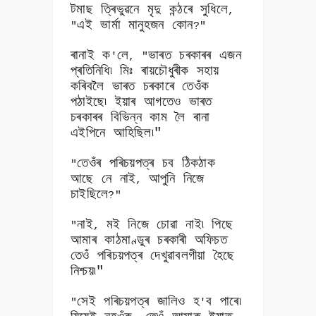
টমাছ ত্ৰিভুৱনে মৃদু কন্ঠৰে সুধিলে
,
এই ভাৰ্মা মানুহজন কোন
"
?"
ৰানাই ক
লে
ভাৰত চৰকাৰৰ এজন
'
, "
প্ৰতিনিধি৷ মিঃ ৰায়চৌধুৰীক সহায়
কৰিবলৈ ভাৰত চৰকাৰে তেওঁক
পঠাইছে৷ ইয়াৰ আগতেও ভাৰত
চৰকাৰৰ বিভিন্ন কাম লৈ ৰানা
এইপিনে আহিছিল৷"
তেওঁৰ পৰিচয়পত্ৰ চব ঠিকঠাক
"
আছে নে নাই
আপুনি নিজে
,
চাইছিলে
?"
নাই
মই নিজে চোৱা নাই৷ পিছে
"
,
আমাৰ কাঠমাণ্ডুৰ চৰকাৰী অফিচত
তেওঁ পৰিচয়পত্ৰ দেখুৱাবলগীয়া হৈছে
নিশ্চয়৷"
সেই পৰিচয়পত্ৰ জালিও হ
ব পাৰে৷
"
'