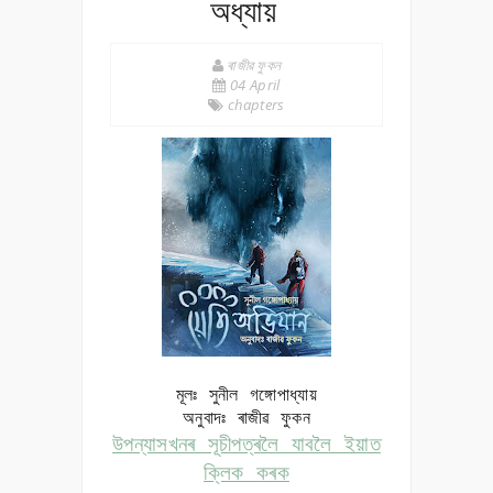
অধ্যায়
ৰাজীৱ ফুকন
04 April
chapters
মূলঃ
সুনীল গঙ্গোপাধ্যায়
অনুবাদঃ ৰাজীৱ ফুকন
উপন্যাসখনৰ সূচীপত্ৰলৈ যাবলৈ ইয়াত
ক্লিক কৰক