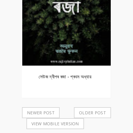
সেউজ দ্বীপৰ ৰজা - প্ৰথম অধ্যায়
NEWER POST
OLDER POST
VIEW MOBILE VERSION