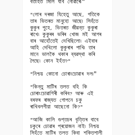
বতাহত মিলি যাব নোৱাৰে৷"
লোৰ দৰজা যিহেতু আছে
গতিকে
"
,
তাৰ ভিতৰত মানুহো আছে৷ সিহঁতে
কুকুৰ পুহে
ভিতৰত জীৱন্ত কুকুৰা
,
ৰাখে৷ কুকুৰৰ ভৰিৰ খোজ মই আগৰ
বাৰ আহোঁতেই দেখিছিলো৷ এইবাৰ
আহি দেখিলো কুকুৰাৰ পাখি৷ তাৰ
মানে ভালকৈ থকাৰ ব্যৱস্থা কৰি
লৈছে৷ কোন ইহঁত
?"
নিশ্চয় কোনো চোৰাংচোৱাৰ দল৷"
"
কিন্তু মাটিৰ তলত বহি কি
"
চোৰাংচোৱাগিৰী কৰিব
আৰু এই
?
বৰফৰ ৰাজ্যত গোপনে চকু
ৰাখিবলগীয়া আছেনো কি
?"
আজি কালি গুপ্তচৰ বৃত্তিৰ বাবে
"
চকুৰে চোৱাৰ প্ৰয়োজন নাই৷ নিশ্চয়
সিহঁতে মাটিৰ তলত কিবা শক্তিশালী