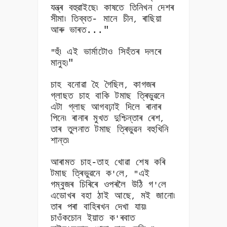
যন্ত্ৰ বহুৱাইছে৷ কাষতে তিনিখন দেশৰ
সীমা৷ তিব্বত- মানে চীন
ৰাছিয়া
,
আৰু
ভাৰত..."
হুঁ৷ এই ভাৰ্মাটোও সিহঁতৰ দলৰে
"
মানুহ৷"
চাহ বনোৱা হৈ গৈছিল
কাগজৰ
,
গ্লাছত চাহ বাকি টমাছ ত্ৰিভুৱনে
এটা গ্লাছ আগবঢ়াই দিলে ৰানাৰ
পিনে৷ ৰানাৰ মুখত দুশ্চিন্তাৰ ৰেশ
,
তাৰ তুলনাত টমাছ ত্ৰিভুৱন বহুখিনি
শান্ত৷
আৰামত চাহ-তাহ খোৱা শেষ কৰি
টমাছ ত্ৰিভুৱনে ক
লে
এই
'
, "
গম্বুজৰ চিৰিৰে ওপৰলৈ উঠি গ
লে
'
এডোখৰ বহা ঠাই আছে
মই জানো৷
,
তাৰ পৰা বাহিৰখন দেখা যায়৷
চাওঁকচোন ইয়াত ক
ৰবাত
'