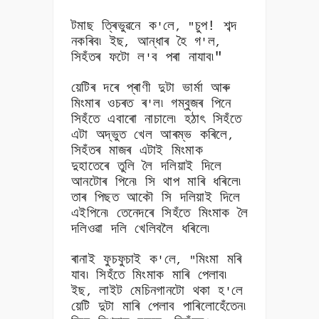
টমাছ ত্ৰিভুৱনে ক
লে
চুপ! শব্দ
'
, "
নকৰিব৷ ইছ
আন্ধাৰ হৈ গ
ল
,
'
,
সিহঁতৰ ফটো ল
ব পৰা নাযাব৷"
'
য়েটিৰ দৰে প্ৰাণী দুটা ভাৰ্মা আৰু
মিংমাৰ ওচৰত ৰ
ল৷ গম্বুজৰ পিনে
'
সিহঁতে এবাৰো নাচালে৷ হঠাৎ সিহঁতে
এটা অদ্ভুত খেল আৰম্ভ কৰিলে
,
সিহঁতৰ মাজৰ এটাই মিংমাক
দুহাতেৰে তুলি লৈ দলিয়াই দিলে
আনটোৰ পিনে৷ সি থাপ মাৰি ধৰিলে৷
তাৰ পিছত আকৌ সি দলিয়াই দিলে
এইপিনে৷ তেনেদৰে সিহঁতে মিংমাক লৈ
দলিওৱা দলি খেলিবলৈ ধৰিলে৷
ৰানাই ফুচফুচাই ক
লে
মিংমা মৰি
'
, "
যাব৷ সিহঁতে মিংমাক মাৰি পেলাব৷
ইছ
লাইট মেচিনগানটো থকা হ
লে
,
'
য়েটি দুটা মাৰি পেলাব পাৰিলোহেঁতেন৷