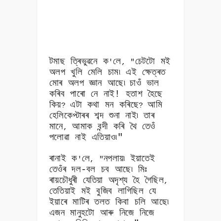
টমাছ ত্ৰিভুৱনে ক
লে
চেটটো মই
'
, "
অলপ খুলি মেলি চাম৷ এই ক্ষেত্ৰত
মোৰ অলপ জ্ঞান আছে৷
চাওঁ ভাল
কৰিব পাৰো নে নাই! হতাশ হৈছে
কিয়
এটা কথা মন কৰিছে
আমি
?
?
হেলিকেপ্টাৰৰ শব্দ শুনা নাই৷ তাৰ
মানে
আমাক বন্দী কৰি থৈ তেওঁ
,
পলোৱা নাই এতিয়াও৷"
ৰানাই ক
লে
নপলায়৷ ইয়াতেই
'
, "
তেওঁৰ দল-বল চব আছে৷ মিঃ
ৰায়চৌধুৰী যেতিয়া অদৃশ্য হৈ গৈছিল
,
তেতিয়াই মই বুজিব লাগিছিল যে
ইয়াৰে মাটিৰ তলত কিবা চলি আছে৷
এজন মানুহটো আৰু নিজে নিজে