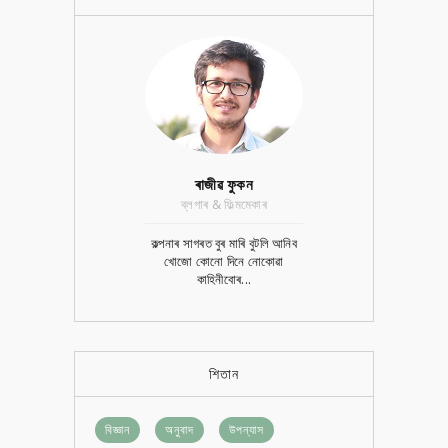
ৰাজীৱ ফুকন
ব্লগাৰ & ফিল্মমেকাৰ
কল্পনাৰ সাগৰত বুৰ মাৰি বুটলি আনিব
খোজো কোনো দিনে নোকোৱা
কাহিনীবোৰ...
শিতান
বিজ্ঞান
অনুবাদ
উপন্যাস