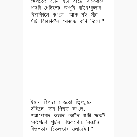
জেপতেই চোন এটা আছে৷ একেবাৰে
পাহৰি গৈছিলো৷ আপুনি বাইন
কুলাৰ
'
বিচাৰিবলৈ ক
লে
আৰু মই সঁচা-
'
,
সঁচি বিচাৰিবলৈ আৰম্ভ কৰি দিলো৷"
ইমান বিপদৰ মাজতো ত্ৰিভুৱনে
হাঁহিলে৷ তাৰ পিছত ক
লে
'
,
আপোনাৰ অভাৰ কোটৰ বাকী পকেট
"
কেইখনো খুচৰি চাওঁকচোন৷ কিজানি
ৰিভলভাৰ চিভলভাৰ ওলায়েই!"