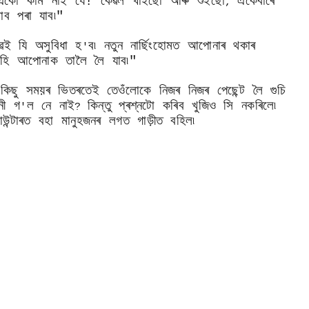
একো কাম নাই যে! কেৱল খাইছো আৰু শুইছো
একেবাৰে
,
াব পৰা যাব৷"
েই যি অসুবিধা হ
ব৷ নতুন নাৰ্ছিংহোমত আপোনাৰ থকাৰ
'
 আহি আপোনাক তালৈ লৈ যাব৷"
৷ কিছু সময়ৰ ভিতৰতেই তেওঁলোকে নিজৰ নিজৰ পেছেন্ট লৈ গুচি
নী গ
ল নে নাই
কিন্তু প্ৰশ্নটো কৰিব খুজিও সি নকৰিলে৷
'
?
ন্টাৰত বহা মানুহজনৰ লগত গাড়ীত বহিল৷