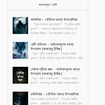
জনসমাদৃত পোষ্ট
কাপালিক - ভৌতিক/ৰহস্য উপন্যাসিকা
*মূলঃ তাৰাদাস বন্দোপাধ্যায়* *অনুবাদঃ ৰাজীৱ
ফুকন* তাৰানাথ তান্ত্ৰিক বাংলা সাহিত্যৰ এটা
জনপ্ৰিয় চৰিত্ৰ। এই চৰিত্ৰটোৰ ওপৰত এখন
ভৌতিক...
য়েটি অভিযান - অভিযানমূলক ৰহস্য
উপন্যাস (কাকাবাবু চিৰিজ)
*মূলঃ সুনীল গঙ্গোপাধ্যায়* *অনুবাদঃ ৰাজীৱ
ফুকন* দাঁতটো দেখিবলৈ মানুহৰ দাঁতৰ নিচিনাই। পিছে
আকৃতিত বহুগুণে ডাঙৰ। খুৰাদেউৰ মতে সেই দাঁতৰ
গ...
সেউজ দ্বীপৰ ৰজা - অভিযানমূলক ৰহস্য
উপন্যাস (কাকাবাবু চিৰিজ)
*মূলঃ সুনীল গঙ্গোপাধ্যায়* *অনুবাদঃ ৰাজীৱ
ফুকন* সভ্য মানুহ যিটো দ্বীপৰ ওচৰেৰে যাবলৈও
সাহস নকৰে , দ্বীপৰ বৰ্বৰ আদিবাসীৰ ভয়ত৷ সেই
দ্বীপ...
চাকিউবাছ - ভৌতিক/ৰহস্য উপন্যাসিকা
*মূলঃ দেৱাৰতি মুখোপাধ্যায়* *অনুবাদঃ ৰাজীৱ
ফুকন* চাকিউবাছ হ ' ল এক ধৰণৰ প্ৰেতিনী , যিয়ে