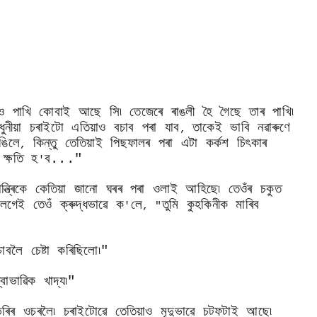
ও পাখি কোবাই আছে সি৷ তেজেৰে ৰাঙলী হৈ গৈছে তাৰ পাখি৷
ুনীয়া চৰাইটো এতিয়াও বচাব পৰা যাব
তাকেই ভাবি নৱাৰুণে
,
ঙিলে
কিন্তু তেতিয়াই পিছফালৰ পৰা এটা কৰ্কশ চিৎকাৰ
,
ক্ষতি হ
ব..."
'
ন্ত্ৰিকে কেতিয়া জানো ঘৰৰ পৰা ওলাই আহিছে৷ তেওঁৰ চকুত
 লগেই তেওঁ ক্ৰুদ্ধভাৱে ক
লে
তুমি কুহকিনীক মাৰিব
'
, "
বলৈ চেষ্টা কৰিছিলো৷"
বাভাৱিক খাদ্য৷"
ভৰিৰ ওচৰলৈ৷ চৰাইটোৱে তেতিয়াও মৃদুভাৱে চটফটাই আছে৷