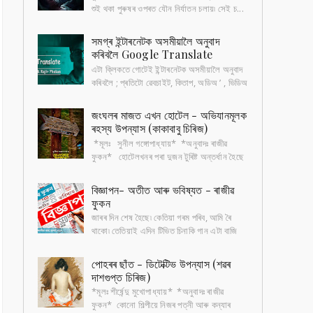
শুই থকা পুৰুষৰ ওপৰত যৌন নিৰ্যাতন চলায়৷ সেই চ...
সমগ্ৰ ইন্টাৰনেটক অসমীয়ালৈ অনুবাদ
কৰিবলৈ Google Translate
এটা ক্লিকতে গোটেই ইন্টাৰনেটক অসমীয়ালৈ অনুবাদ
কৰিবলৈ ; প্ৰতিটো ৱেবচাইট, কিতাপ, অডিঅ ’ , ভিডিঅ
’ আদি সকলো অসমীয়াতে পাবলৈ হ'লে, ...
জংঘলৰ মাজত এখন হোটেল - অভিযানমূলক
ৰহস্য উপন্যাস (কাকাবাবু চিৰিজ)
*মূলঃ সুনীল গঙ্গোপাধ্যায়* *অনুবাদঃ ৰাজীৱ
ফুকন* হোটেলখনৰ পৰা দুজন টুৰিষ্ট অন্তৰ্ধান হৈছে
কেইমাহমান আগতে। বাকী টুৰিষ্টসকলৰ অভিযোগ ,
ৰাত...
বিজ্ঞাপন- অতীত আৰু ভবিষ্যত - ৰাজীৱ
ফুকন
জাৰৰ দিন শেষ হৈছে৷ কেতিয়া গৰম পৰিব, আমি ৰৈ
থাকো৷ তেতিয়াই এদিন টিভিত চিনাকি গান এটা বাজি
উঠে, "চুভটি জল্দি গৰ্মি কা মৌচম আয়া, আয়া মৌচম...
পোহৰৰ ছাঁত - ডিটেক্টিভ উপন্যাস (শৱৰ
দাশগুপ্ত চিৰিজ)
*মূলঃ শীৰ্ষেন্দু মুখোপাধ্যায়* *অনুবাদঃ ৰাজীৱ
ফুকন* কোনো শিল্পীয়ে নিজৰ পত্নী আৰু কন্যাৰ