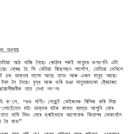
্চম অধ্যায়
 তেতিয়া আঠ বাজি গৈছে৷ কোঠাৰ পৰাই মানুহৰ গুণগুণনি এটা
িছে৷ ফ্ৰেছ হৈ সি যেতিয়া ৰিছেপছন পালেগৈ
তেতিয়া দেখিলে
,
েন্ট চব৷ ডাক্তৰ দাসো আছে তাত৷ আৰু এজন মানুহ আছে৷
া টকা লৈ লৈছে৷ বৃদ্ধ আৰু ভৰি ভঙা মানুহজনকো ষ্ট্ৰেচাৰত
ছোৱালীজনীক তাত দেখা নগ
ল৷
'
হি ক
লে
গুড মৰ্ণিং৷ পেছেন্ট কেইজনক ৰিলিজ কৰি দিয়া
'
, "
লোহেঁতেন মই৷ ডাক্তৰ ঘটক কামত ব্যস্ত৷ আপুনি মোৰ
'
তাত নামি দিম৷ মোৰ ড্ৰাইভাৰে আপোনাক কিতাপৰ দোকানলৈ
 থৈ যাব৷"