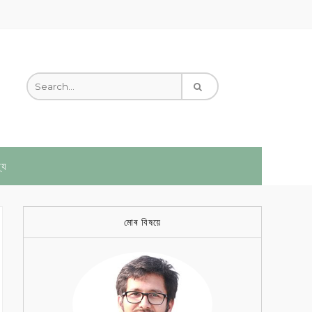
্য
মোৰ বিষয়ে