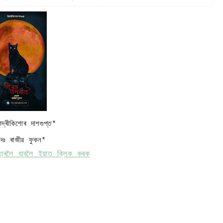
মাদ্ৰীকিশোৰ দাশগুপ্ত*
বাদঃ ৰাজীৱ ফুকন*
পত্ৰলৈ যাবলৈ ইয়াত ক্লিক কৰক