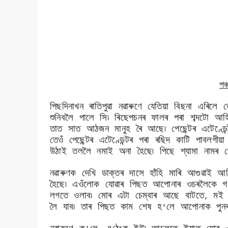
পঞ
পিছদিনাখন ৰাতিপুৱা নৱাৰুণে যেতিয়া বিছনা এৰিলে
শুনিবলৈ পালে সি৷ ৰিছেপচনৰ ফালৰ পৰা শব্দটো আহ
তাত সাত আঠজন মানুহ ৰৈ আছে৷ পেছেন্টৰ এটেণ্ড
তেওঁ পেছেন্টৰ এটেণ্ডেন্টৰ পৰা ৰছিদ কাটি পাবলগীয়
উঠাই তললৈ নমাই অনা হৈছে৷ পিছে শ্যামা নামৰ 
নৱাৰুণক দেখি ডাক্তৰ দাসে হাঁহি মাৰি আগুৱাই আ
হৈছে৷ এওঁলোক যোৱাৰ পিছত আপোনাৰ ওচৰলৈকে গ
লগতে ওলাব৷ মোৰ এটা চেম্বাৰ আছে বাটতে
মই 
,
লৈ যাব৷ তাৰ পিছত কাম শেষ হ
লে আপোনাক পুনৰ
'