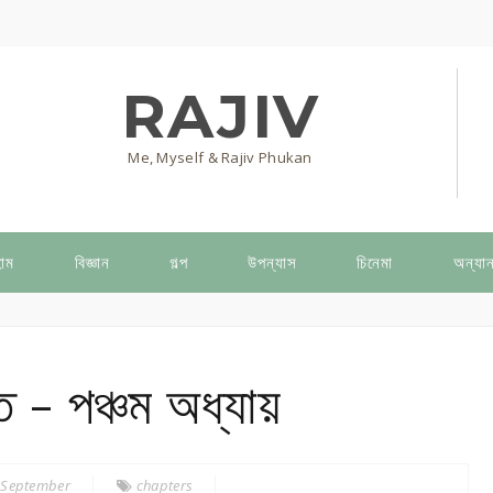
RAJIV
Me, Myself & Rajiv Phukan
োম
বিজ্ঞান
গল্প
উপন্যাস
চিনেমা
অন্যান
 - পঞ্চম অধ্যায়
 September
chapters