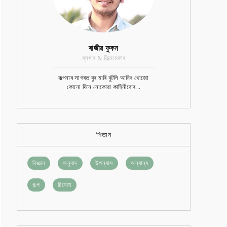
ৰাজীৱ ফুকন
ব্লগাৰ & ফিল্মমেকাৰ
কল্পনাৰ সাগৰত বুৰ মাৰি বুটলি আনিব খোজো
কোনো দিনে নোকোৱা কাহিনীবোৰ...
শিতান
বিজ্ঞান
অনুবাদ
উপন্যাস
অন্যান্য
গল্প
চিনেমা