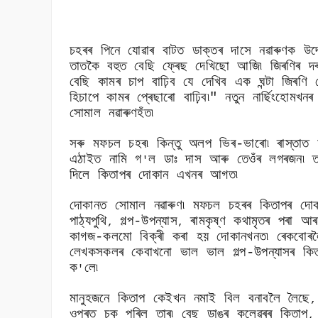
চহৰৰ পিনে যোৱাৰ বাটত ডাক্তৰ দাসে নৱাৰুণক উদ্দ
তাতকৈ বহুত বেছি ফ্ৰেছ দেখিছো আজি৷ জিৰণিৰ
বেছি কামৰ চাপ বাঢ়িব যে দেখিব এক ঘন্টা জিৰণি
হিচাপে কামৰ প্ৰেছাৰো বাঢ়িব৷" নতুন নাৰ্ছিংহোম
সোমাল নৱাৰুণহঁত৷
সৰু মফচল চহৰ৷ কিন্তু অলপ ভিৰ-ভাৰো৷ ৰাস্তাত চ
এঠাইত নামি গ
ল ডাঃ দাস আৰু তেওঁৰ লগৰজন৷ 
'
দিলে কিতাপৰ দোকান এখনৰ আগত৷
দোকানত সোমাল নৱাৰুণ৷ মফচল চহৰৰ কিতাপৰ দোকা
পাঠ্যপুথি
গল্প-উপন্যাস
ৰামকৃষ্ণ কথামৃতৰ পৰা আৰ
,
,
কাগজ-কলমো বিক্ৰী কৰা হয় দোকানখনত৷ ৰেকবোৰলৈ
লেখকসকলৰ কেবাখনো ভাল ভাল গল্প-উপন্যাসৰ কি
ক
লে৷
'
মানুহজনে কিতাপ কেইখন নমাই বিল বনাবলৈ লৈছে
ওপৰত চকু পৰিল তাৰ৷ বেছ ডাঙৰ কলেৱৰৰ কিতাপ
,