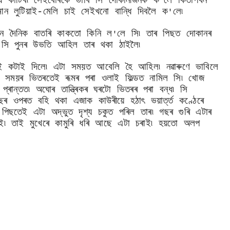
 কাটিব৷ সেইবোৰকে ভাবি সি দোকানীজনক ক
লে কিতাপখন
'
ন লুটিয়াই-মেলি চাই সেইখনো বান্ধি দিবলৈ ক
লে৷
'
মান দৈনিক বাতৰি কাকতো কিনি ল
লে সি৷ তাৰ পিছত দোকানৰ
'
 সি পুনৰ উভতি আহিল তাৰ থকা ঠাইলৈ৷
িয়েই কটাই দিলে৷ এটা সময়ত আবেলি হৈ আহিল৷ নৱাৰুণে ভাবিলে
ছু সময়ৰ ভিতৰতেই ৰূমৰ পৰা ওলাই ফিল্ডত নামিল সি৷ খোজ
প্ৰান্তত৷ অঘোৰ তান্ত্ৰিকৰ ঘৰটো ভিতৰৰ পৰা বন্ধ৷ সি
ৰ ওপৰত বহি থকা এজাক কাউৰীয়ে হঠাৎ ভয়াৰ্ত্ত কণ্ঠেৰে
 পিছতেই এটা অদ্ভুত দৃশ্য চকুত পৰিল তাৰ৷ গছৰ গুৰি এটাৰ
৷ তাই মুখেৰে কামুৰি ধৰি আছে এটা চৰাই৷ হয়তো অলপ