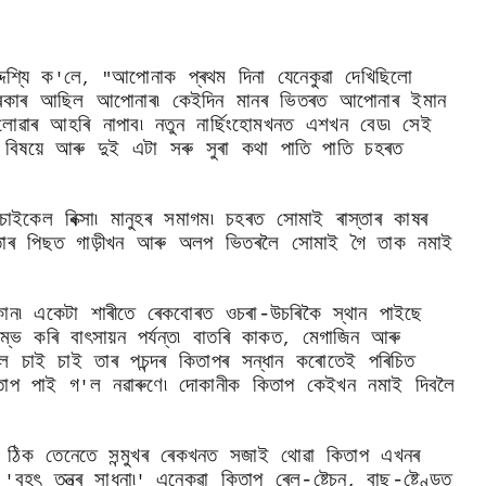
েশ্যি ক
লে
আপোনাক প্ৰথম দিনা যেনেকুৱা দেখিছিলো
'
, "
 দৰকাৰ আছিল আপোনাৰ৷ কেইদিন মানৰ ভিতৰত আপোনাৰ ইমান
 লোৱাৰ আহৰি নাপাব৷ নতুন নাৰ্ছিংহোমখনত এশখন বেড৷ সেই
খনৰ বিষয়ে আৰু দুই এটা সৰু সুৰা কথা পাতি পাতি চহৰত
াইকেল ৰিক্সা৷ মানুহৰ সমাগম৷ চহৰত সোমাই ৰাস্তাৰ কাষৰ
তাৰ পিছত গাড়ীখন আৰু অলপ ভিতৰলৈ সোমাই গৈ তাক নমাই
ন৷ একেটা শাৰীতে ৰেকবোৰত ওচৰা-উচৰিকৈ স্থান পাইছে
ম্ভ কৰি বাৎসায়ন পৰ্যন্ত৷ বাতৰি কাকত
মেগাজিন আৰু
,
 চাই চাই তাৰ পচন্দৰ কিতাপৰ সন্ধান কৰোতেই পৰিচিত
তাপ পাই গ
ল নৱাৰুণে৷ দোকানীক কিতাপ কেইখন নমাই দিবলৈ
'
ঠিক তেনেতে সন্মুখৰ ৰেকখনত সজাই থোৱা কিতাপ এখনৰ
,
বৃহৎ তন্ত্ৰ সাধনা৷
এনেকুৱা কিতাপ ৰেল-ষ্টেচন
বাছ-ষ্টেণ্ডত
 '
'
,