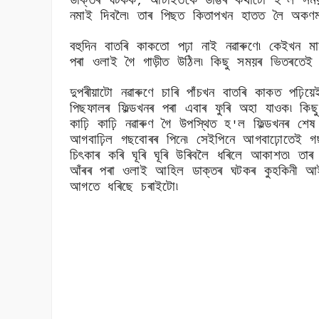
ডাক্তৰ ঘটকক
আটাইতকৈ ডাঙৰ কথাটো হ
ল সময়
,
'
নমাই দিবলৈ৷ তাৰ পিছত কিতাপখন হাতত লৈ অকণমা
বহুদিন বাতৰি কাকতো পঢ়া নাই নৱাৰুণে৷ কেইখন 
পৰা ওলাই গৈ গাড়ীত উঠিল৷ কিছু সময়ৰ ভিতৰতেই
দুপৰীয়াটো নৱাৰুণে চাৰি পাঁচখন বাতৰি কাকত পঢ়
পিছফালৰ ফিল্ডখনৰ পৰা এবাৰ ফুৰি অহা যাওক৷ কি
কাঢ়ি কাঢ়ি নৱাৰুণ গৈ উপস্থিত হ
ল ফিল্ডখনৰ শেষ 
'
আগবাঢ়িল গছবোৰৰ পিনে৷ সেইপিনে আগবাঢ়োতেই গছ
চিৎকাৰ কৰি ঘূৰি ঘূৰি উৰিবলৈ ধৰিলে আকাশত৷ তাৰ
আঁৰৰ পৰা ওলাই আহিল ডাক্তৰ ঘটকৰ কুহকিনী আই
আগতে ধৰিছে চৰাইটো৷