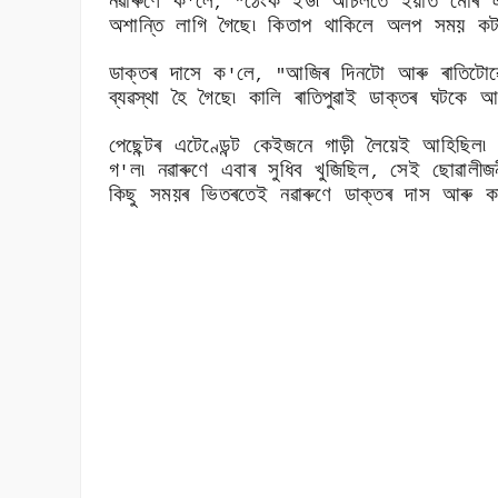
নৱাৰুণে ক
লে
ঠেংক ইউ৷ আচলতে ইয়াত মোৰ 
'
, "
অশান্তি লাগি গৈছে৷ কিতাপ থাকিলে অলপ সময় কট
ডাক্তৰ দাসে ক
লে
আজিৰ দিনটো আৰু ৰাতিটোৱ
'
, "
ব্যৱস্থা হৈ গৈছে৷ কালি ৰাতিপুৱাই ডাক্তৰ ঘটকে
পেছেন্টৰ এটেণ্ডেন্ট কেইজনে গাড়ী লৈয়েই আহিছিল
গ
ল৷ নৱাৰুণে এবাৰ সুধিব খুজিছিল
সেই ছোৱালীজ
'
,
কিছু সময়ৰ ভিতৰতেই নৱাৰুণে ডাক্তৰ দাস আৰু কাউ