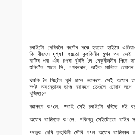
চৰাইটো দেখিবলৈ কপৌৰ দৰে৷ হয়তো হাইঠা৷ এতিয়া
কি বীভৎস দৃশ্য! হয়তো কুহকিনীৰ মুখৰ পৰা সেই ধ
মাটিৰ পৰা এটা চপৰা বুটলি লৈ মেকুৰীজনীৰ পিনে দা
শুনিবলৈ পালে সি
খবৰদাৰ
তাইক মাৰিলে তোমাৰ 
, "
,
থমকি ৰৈ পিছলৈ ঘূৰি চালে নৱাৰুণে৷ সেই অঘোৰ তা
স্পষ্ট অসন্তোষৰ ছাপ৷ নৱাৰুণে তেওঁলৈ চোৱাৰ লগে
খুজিছা
?"
নৱাৰুণে ক
লে
তাই সেই চৰাইটো ধৰিছে৷ মই বচা
'
, "
অঘোৰ তান্ত্ৰিকে ক
লে
কিন্তু সেইটোতো তাইৰ স্
'
, "
প্ৰভুক দেখি কুহকিনী দৌৰি গ
ল অঘোৰ তান্ত্ৰিকৰ 
'