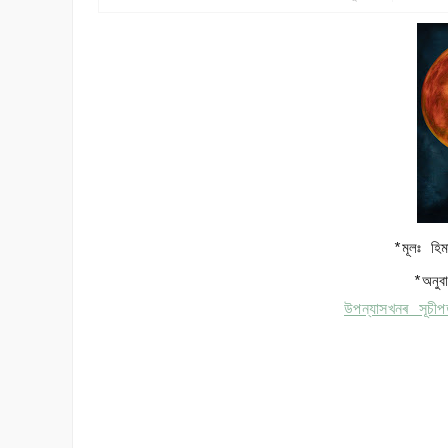
*মূলঃ হি
*অনু
উপন্যাসখনৰ সূচী