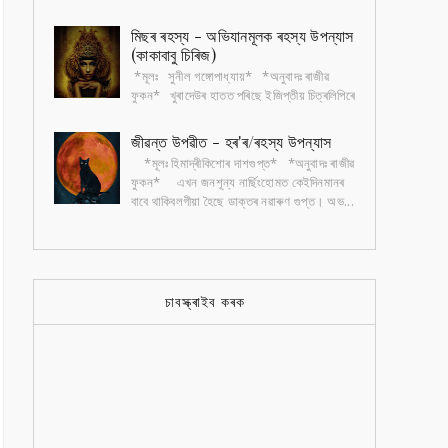
অশ্লীল ছবি আঁকি বজাৰত বেচিব পাৰিব জানো? কিন্তু
পত্...
মিছৰ ৰহস্য - অভিযানমূলক ৰহস্য উপন্যাস
(কাকাবাবু চিৰিজ)
*মূলঃ সুনীল গঙ্গোপাধ্যায়* *অনুবাদঃ ৰাজীৱ
ফুকন* খুৰাদেউৰ হাতত পৰিছে ইজিপ্তীয় চিত্ৰলিপিৰে
অঁকা কেইখন মান ছবি। ছবিকেইখন আঁকিছে এক
বৃদ্ধ...
জীৱন্ত উপৱীত - হৰ'ৰ/ৰহস্য উপন্যাস
*মূলঃ হিমাদ্ৰীকিশোৰ দাশগুপ্ত* *অনুবাদঃ ৰাজীৱ
ফুকন* এখন জনশূন্য নাৰ্ছিংহোমত কেইদিনমানৰ
বাবে থাকিবলগীয়া হৈছে ডাক্তৰ নৱাৰুণ গুপ্ত। অভ...
চাবস্ক্ৰাইব কৰক