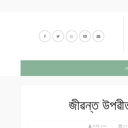
হ
জীৱন্ত উপৱীত
ৰাজীৱ ফুকন
03