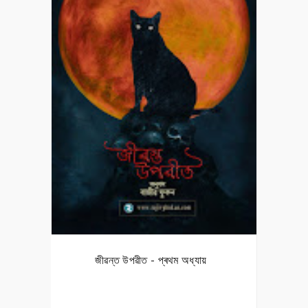
জীৱন্ত উপৱীত - প্ৰথম অধ্যায়