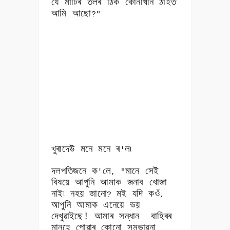
যে মাটিৰ তলৰ ঠিক কোনখিনি ঠাইত
আমি আছো
?"
খুৰাদেউ মনে মনে ৰ
ল৷
'
দলপতিজনে ক
লে
মানে সেই
'
, "
বিষয়ে আপুনি আমাক জনাব খোজা
নাই৷ নহয় জানো
মই যদি কওঁ
?
,
আপুনি আমাক এনেয়ে ভয়
দেখুৱাইছে! আমাৰ সন্ধান
বাহিৰৰ
মানুহে পোৱাৰ কোনো সম্ভাৱনা