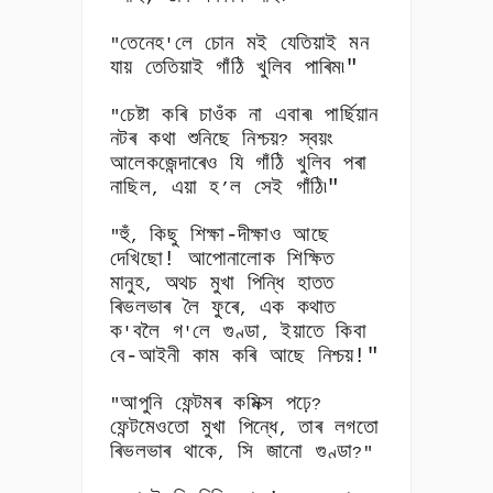
তেনেহ
লে চোন মই যেতিয়াই মন
"
'
যায় তেতিয়াই গাঁঠি খুলিব পাৰিম৷"
চেষ্টা কৰি চাওঁক না এবাৰ৷ পাৰ্ছিয়ান
"
নটৰ কথা শুনিছে নিশ্চয়
স্বয়ং
?
আলেকজেন্দাৰেও যি গাঁঠি খুলিব পৰা
নাছিল
এয়া হ
ল সেই গাঁঠি৷"
,
’
হুঁ
কিছু শিক্ষা-দীক্ষাও আছে
"
,
দেখিছো! আপোনালোক শিক্ষিত
মানুহ
অথচ মুখা পিন্ধি হাতত
,
ৰিভলভাৰ লৈ ফুৰে
এক কথাত
,
ক
বলৈ গ
লে গুণ্ডা
ইয়াতে কিবা
'
'
,
বে-আইনী কাম কৰি আছে নিশ্চয়!"
আপুনি ফেন্টমৰ কমিক্স পঢ়ে
"
?
ফেন্টমেওতো মুখা পিন্ধে
তাৰ লগতো
,
ৰিভলভাৰ থাকে
সি জানো গুণ্ডা
,
?"