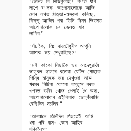
ডোনট বি ৰিডিকুলাছ! ক
ত যাব
"
'
লাগে ব
লক৷ আপোনালোকে আজি
'
মোৰ লগত ঠাত্তা-মস্কৰা কৰিছে
,
কিন্তু আজিৰ পৰা তিনি দিনৰ ভিতৰত
আপোনালোক চব জেলত যাব
লাগিব৷"
সঁচাকৈ
মিঃ ৰায়চৌধুৰী
আপুনি
"
,
?
আমাক ভয় দেখুৱাইছে
?"
মই কাকো মিছাকৈ ভয় নেদেখুৱাওঁ৷
"
ভালুকৰ ছালৰে বনোৱা য়েটিৰ পোছাক
পিন্ধি মানুহক ভয় দেখুওৱা আৰু
খৰমৰ নিচিনা কোনো বস্তুৰে বৰফ
ওপৰত ভৰিৰ খোজ পেলাই থৈ অহা
,
আপোনালোকৰ এইবিলাক ভেল্কীবাজি
বেছিদিন নচলিব৷"
তাৰমানে তিনিদিন পিছতেই আমি
"
ধৰা পৰি যাম
কোন আহিব
?
ধৰিবলৈ
?"