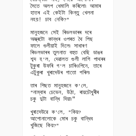
,
সৈতে অলপ ধেমালি কৰিলো৷ আমাৰ
হাতৰ এই কেইটা কিন্তু খেলনা
নহয়! চাব নেকি
?"
মানুহজনে সেই ৰিভলভাৰৰ দৰে
অস্ত্ৰটো কান্ধৰ ওপৰত থৈ পিছ
ফালে গুলীয়াই দিলে৷ সাধাৰণ
ৰিভলভাৰৰ তুলনাত বহুত বেছি ডাঙৰ
শব্দ হ
ল
দেৱালত গুলী লাগি পাথৰৰ
'
,
টুকুৰা উফৰি গ
ল চাৰিওপিনে
তাৰে
'
,
এটুকুৰা খুৰাদেউৰ গাতো পৰিল৷
তাৰ পিছত মানুহজনে ক
লে
'
,
নাম্বাৰ চেভেন
উঠা
ৰায়চৌধুৰীৰ
"
,
,
চকু দুটা বান্ধি দিয়া৷"
খুৰাদেউৱে ক
লে
কিয়
'
, "
?
আপোনালোকে মোৰ চকু বান্ধিব
খুজিছে কিয়
?"