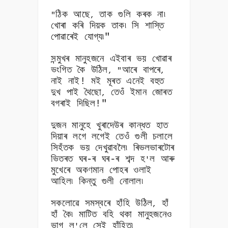
ঠিক আছে
তাক গুলি কৰক না৷
"
,
খোৰা কৰি দিয়ক তাক৷ সি শাস্তি
পোৱাৰেই যোগ্য৷"
সন্মুখৰ মানুহজনে এইবাৰ ভয় খোৱাৰ
ভংগিত কৈ উঠিল
আৰে বাপৰে
, "
,
নাই নাই! মই মূৰত এনেই বহুত
দুখ পাই থৈছো
তেওঁ ইমান জোৰত
,
বগৰাই দিছিল!"
দুজন মানুহে খুৰাদেউৰ কান্ধত হাত
দিয়াৰ লগে লগেই তেওঁ গুলী চলালে
সিহঁতক ভয় দেখুৱাবলৈ৷ ৰিভলভাৰটোৰ
ভিতৰত ঘৰ-ৰ ঘৰ-ৰ শব্দ হ
ল আৰু
'
মুখেৰে অকণমান পোহৰ ওলাই
আহিল৷ কিন্তু গুলী নোলাল৷
সকলোৱে সমস্বৰে হাঁহি উঠিল
হাঁ
,
হাঁ কৈ৷ মাটিত বহি থকা মানুহজনেও
ভাগ ল
লে সেই হাঁহিত৷
'