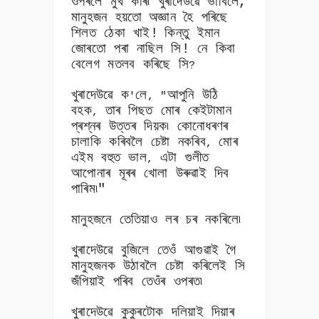
ওপৰলৈ মুখ কৰি৷ খুৰাদেউৱে ভাবিলে,
মানুহজন হয়তো
অজ্ঞান হৈ পৰিছে
শিলত ঠেকা খাই!
কিন্তু ইমান
জোৰতো পৰা নাছিল সি! নে কিবা
বেলেগ মতলব কৰিছে সি
?
খুৰাদেউৱে ক
লে
আপুনি উঠি
'
, "
বহক
তাৰ পিছত মোৰ কেইটামান
,
প্ৰশ্নৰ উত্তৰ দিয়ক৷ কোনোধৰণৰ
চালাকি কৰিবলৈ চেষ্টা নকৰিব
মোৰ
,
এইম বহুত ভাল
এটা গুলীত
,
আপোনাৰ মূৰৰ খোলা উৰুৱাই দিব
পাৰিম৷"
মানুহজনে তেতিয়াও লৰ চৰ নকৰিলে৷
খুৰাদেউৱে বুজিলে তেওঁ আগুৱাই গৈ
মানুহজনক উঠাবলৈ চেষ্টা কৰিলেই সি
জঁপিয়াই পৰিব তেওঁৰ ওপৰত৷
খুৰাদেউৱে কুকুৰটোক দলিয়াই দিয়াৰ