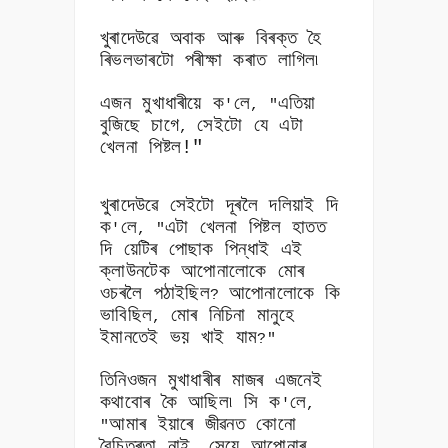
খুৰাদেউৱে অবাক আৰু বিৰক্ত হৈ
ৰিভলভাৰটো পৰীক্ষা কৰাত লাগিল৷
এজন মুখাধাৰীয়ে ক
লে
এতিয়া
'
, "
বুজিছে চাগে
সেইটো যে এটা
,
খেলনা পিষ্টল
!"
খুৰাদেউৱে সেইটো দূৰলৈ দলিয়াই দি
ক
লে
এটা খেলনা পিষ্টল হাতত
'
, "
দি য়েটিৰ পোছাক পিন্ধাই এই
ক্লাউনটেক আপোনালোকে মোৰ
ওচৰলৈ পঠাইছিল
আপোনালোকে কি
?
ভাবিছিল
মোৰ নিচিনা মানুহে
,
ইমানতেই ভয় খাই যাম
?"
তিনিওজন মুখাধাৰীৰ মাজৰ এজনেই
কথাবোৰ কৈ আছিল৷ সি ক
লে
'
,
আমাৰ ইয়াৰে জীৱনত কোনো
"
বৈচিত্ৰতা নাই
সেয়ে আপোনাৰ