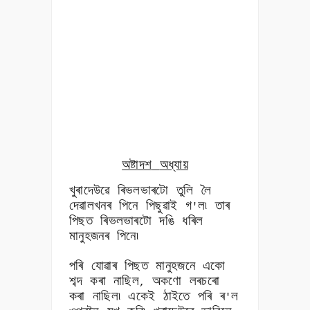
অষ্টাদশ
অধ্যায়
খুৰাদেউৱে ৰিভলভাৰটো তুলি লৈ
দেৱালখনৰ পিনে পিছুৱাই গ
ল৷ তাৰ
'
পিছত ৰিভলভাৰটো দঙি ধৰিল
মানুহজনৰ পিনে৷
পৰি যোৱাৰ পিছত মানুহজনে একো
শব্দ কৰা নাছিল
অকণো লৰচৰো
,
কৰা নাছিল৷ একেই ঠাইতে পৰি ৰ
ল
'