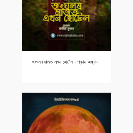
জংঘলৰ মাজত এখন হোটেল - প্ৰথম অধ্যায়