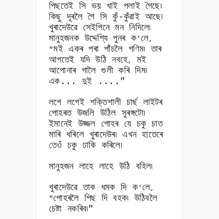
পিছতেই সি ভয় খাই পলাই গৈছে৷
কিছু দূৰলৈ গৈ সি কুঁ-কুঁৱাই আছে৷
খুৰাদেউৱে সেইপিনে মন নিদিলে৷
মানুহজনক উদ্দেশ্যি পুনৰ ক
লে
'
,
মই একৰ পৰা পাঁচলৈ গণিম৷ তাৰ
"
আগতেই যদি উঠি নবহে
মই
,
আপোনাৰ গালৈ গুলী কৰি দিম৷
এক... দুই ...."
লগে লগেই শক্তিশালী চাৰ্ছ লাইটৰ
পোহৰত উজলি উঠিল সুৰঙ্গটো৷
ইমানেই উজ্জল পোহৰ যে চকু চাত
মাৰি ধৰিলে খুৰাদেউৰ৷ এখন হাতেৰে
তেওঁ চকু ঢাকি কৰিলে৷
মানুহজন লাহে লাহে উঠি বহিল৷
খুৰাদেউৱে তাক ধমক দি ক
লে
'
,
পোহৰলৈ পিছ দি বহক৷ উঠিবলৈ
"
চেষ্টা নকৰিব৷"