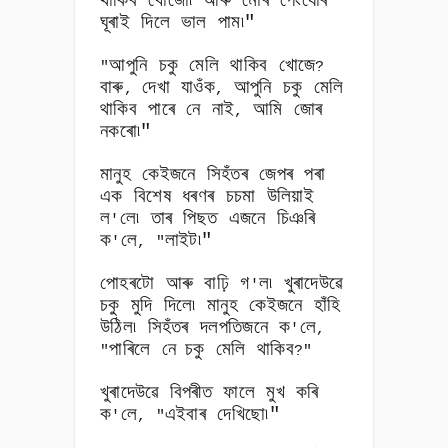
থাকিব খোজো৷ আৰু মোৰ পেংযোৰ
ঘূৰাই দিলে ভাল পাম৷"
আপুনি চকু মেলি থাকিব খোজে
"
?
বাৰু
দেখা যাওঁক
আপুনি চকু মেলি
,
,
থাকিব পাৰে নে নাই
আমি জোৰ
,
নকৰো৷"
মানুহ কেইজনে সিহঁতৰ জেপৰ পৰা
এক বিশেষ ধৰণৰ চচমা উলিয়াই
ল
লে৷ তাৰ পিছত এজনে চিঞৰি
'
ক
লে
লাইট৷"
'
, "
পোহৰটো আৰু বাঢ়ি গ
ল৷ খুৰাদেউৱে
'
চকু মুদি দিলে৷ মানুহ কেইজনে হাঁহি
উঠিল৷ সিহঁতৰ দলপতিজনে ক
লে
'
,
পাৰিলে নে
চকু মেলি থাকিব
"
?"
খুৰাদেউৱে বিপৰীত ফালে মুখ কৰি
ক
লে
এইবাৰ দেখিছো৷"
'
, "