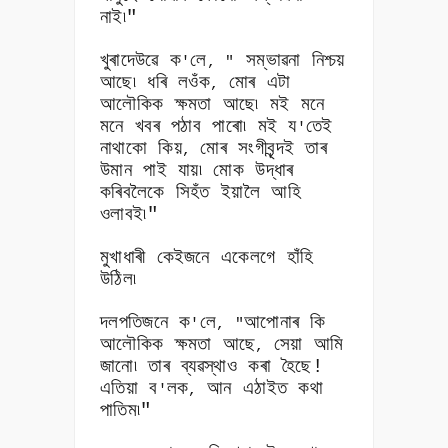
নাই৷"
খুৰাদেউৱে ক
লে
সম্ভাৱনা নিশ্চয়
'
, "
আছে৷ ধৰি লওঁক
মোৰ এটা
,
আলৌকিক ক্ষমতা আছে৷ মই মনে
মনে খবৰ পঠাব পাৰো৷ মই য
তেই
'
নাথাকো কিয়
মোৰ সংগীবৃন্দই তাৰ
,
উমান পাই যায়৷ মোক উদ্ধাৰ
কৰিবলৈকে সিহঁত ইয়ালৈ আহি
ওলাবই৷"
মুখাধাৰী কেইজনে একেলগে হাঁহি
উঠিল৷
দলপতিজনে ক
লে
আপোনাৰ কি
'
, "
আলৌকিক ক্ষমতা আছে
সেয়া আমি
,
জানো৷ তাৰ ব্যৱস্থাও কৰা হৈছে!
এতিয়া ব
লক
আন এঠাইত কথা
'
,
পাতিম৷"