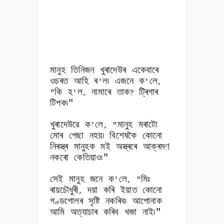
মানুহ তিনিজন খুৰাদেউৰ একেবাৰে
ওচৰত আহি ৰ
ল৷ এজনে ক
লে
'
'
,
কি হ
ল
নামাৰে তাক
ট্ৰিগাৰ
"
'
,
?
টিপক৷"
খুৰাদেউৱে ক
লে
মানুহ মৰাটো
'
, "
মোৰ পেছা নহয়৷ বিশেষকৈ কোনো
নিৰস্ত্ৰ মানুহক মই অস্ত্ৰৰে আক্ৰমণ
নকৰো কেতিয়াও৷"
সেই মানুহ জনে ক
লে
মিঃ
'
, "
ৰায়চৌধুৰী
দয়া কৰি ইয়াত কোনো
,
গণ্ডগোলৰ সৃষ্টি নকৰিব৷ আপোনাক
আমি অত্যাচাৰ কৰিব খজা নাই৷"