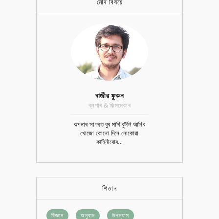
মোৰ বিষয়ে
ৰাজীৱ ফুকন
ব্লগাৰ & ফিল্মমেকাৰ
কল্পনাৰ সাগৰত বুৰ মাৰি বুটলি আনিব
খোজো কোনো দিনে নোকোৱা
কাহিনীবোৰ...
শিতান
বিজ্ঞান
অনুবাদ
উপন্যাস