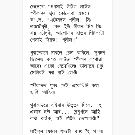
তেনেতে গমগমাই উঠিল লাউড
স্পীকাৰৰ শব্দ৷ কোনোবা এজনে
ক
লে
এটেনছন প্লীজ! মিঃ
'
, "
ৰায়চৌধুৰী
কেন ইউ হীয়াৰ মি
মিঃ
,
?
ৰায় চৌধুৰী
আপোনাৰ হাতৰ পিষ্টলটো
,
পেলাই দিয়ক! প্লীজ!"
খুৰাদেউৱে চাবলৈ চেষ্টা কৰিলে
সুৰঙ্গৰ
,
ভিতৰত ক
ত লাউড স্পীকাৰ লগোৱা
'
আছে৷ একো নেদেখিলে৷ ভালদৰে চকু
মেলিবই পৰা নাই তেওঁ৷
স্পীকাৰত পুনৰ সেই একেখিনি কথা
ভাহি আহিল৷
খুৰাদেউৱে এইবাৰ উত্তৰ দিলে
হু
, "
এভাৰ ইউ আৰ... সন্মুখলৈ আহি
কথা কওঁক
মই পিষ্টল নেপেলাওঁ৷"
,
মাইক্ৰ
ফোনৰ শব্দটো বন্ধ হৈ গ
ল৷
'
'