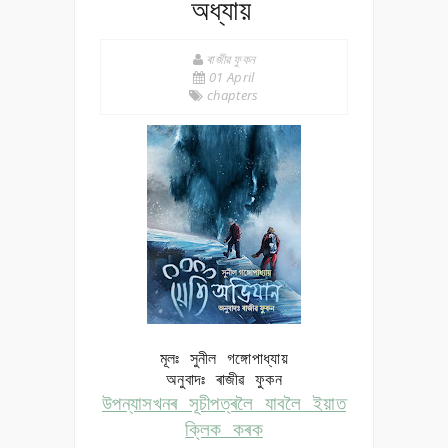
অধ্যায়
ৰাজীৱ ফুকন
01 April
chapters
মূলঃ
সুনীল গঙ্গোপাধ্যায়
অনুবাদঃ ৰাজীৱ ফুকন
উপন্যাসখনৰ সূচীপত্ৰলৈ যাবলৈ ইয়াত
ক্লিক কৰক