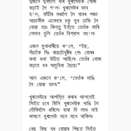
দুজনে দুফালে ধৰি খুৰাদেউক খোজ
কঢ়াই লৈ গ
ল৷ খুৰাদেউৰ ভাব
'
হ
ল
ফাঁচীৰ মঞ্চলৈ লৈ যাবৰ পৰত
'
,
আচামীক এনেদৰে চকু মুখ ঢাকি লৈ
যোৱা হয়৷ কিন্তু ইহঁতে তেওঁক মাৰি
পেলাব বুলি তেওঁৰ বিশ্বাস নহ
ল৷
'
এজন মুখাধাৰীয়ে ক
লে
ইছ
'
, "
,
সঁচাকৈ মিঃ ৰায়চৌধুৰীৰ পেং যোৰৰ
কথা ভবা উচিত আছিল৷ তেওঁৰ খোজ
কঢ়াত বৰ অসুবিধা হৈছে৷"
আন এজনে ক
লে
তেওঁক দাঙি
'
, "
লৈ যোৱা ভাল৷"
খুৰাদেউৱে আপত্তি কৰাৰ আগতেই
সিহঁত চবে মিলি খুৰাদেউক দাঙি লৈ
দৌৰিবলৈ ধৰিলে৷ বাধা দি লাভ নাই
কাৰণে খুৰাদেউ মনে মনে থাকিল৷
বেছ কিছু দূৰ যোৱাৰ পিছত সিহঁত