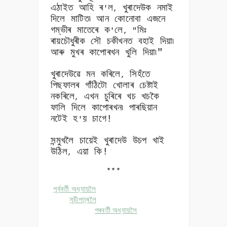
এঠাইত আহি ৰ
ল
খুৰাদেউক নমাই
'
,
দিলে মাটিত৷ আন কোনোবা এজনে
গম্ভীৰ মাতেৰে ক
লে
মিঃ
'
, "
ৰায়চৌধুৰীক সৌ চকীখনত বহাই দিয়া৷
আৰু মুখৰ কাপোৰখন খুলি দিয়া৷"
খুৰাদেউৱে মন কৰিলে
সিহঁতে
,
পিছফালৰ গাঁঠিটো খোলাৰ চেষ্টাই
নকৰিলে
এখন চুৰিৰে খচ খচকৈ
,
ফালি দিলে কাপোৰখন৷ পাৰছিয়ান
নটেই হ
য় চাগে!
'
সন্মুখলৈ চায়েই খুৰাদেউ উচপ খাই
উঠিল
এয়া কি!
,
***
পূৰ্ববৰ্তী অধ্যায়লৈ
সূচীপত্ৰলৈ
পৰবৰ্তী অধ্যায়লৈ