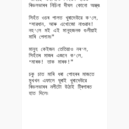
ৰিভলভাৰৰ নিচিনা দীঘল কোনো অস্ত্ৰ৷
সিহঁত ওচৰ পালত খুৰাদেউৱে ক
লে
'
,
সাৱধান
আৰু এখোজো নাগুৱাব!
"
,
নহ
লে মই এই মানুহজনক গুলীয়াই
'
মাৰি পেলাম৷"
মানুহ কেইজন তেতিয়াও নৰ
ল
'
,
সিহঁতৰ মাজৰ এজনে ক
লে
'
,
মাৰক! তাক মাৰক!"
"
চকু চাত মাৰি ধৰা পোহৰৰ মাজতে
মুখখন এফালে ঘূৰাই খুৰাদেউৱে
ৰিভলভাৰৰ নলীটো উঠাই ট্ৰিগাৰত
হাত দিলে৷