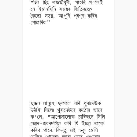
ছিঃ ছিঃ ৰায়চৌধুৰী
পাহৰি গ
লেই
"
,
'
নে ইমানখিনি সময়ৰ ভিতিৰতে
?
কৈছো নহয়
আপুনি প্ৰশ্ন কৰিব
,
নোৱাৰিব৷"
দুজন মানুহে দুফালে ধৰি খুৰাদেউক
উঠাই দিলে৷ খুৰাদেউৱে কঠোৰ ভাৱে
ক
লে
আপোনালোক চাৰিজনে মিলি
'
, "
জোৰ-জবৰদস্তি কৰি যি ইচ্ছা তাকে
কৰিব পাৰে৷ কিন্তু মই চকু মেলি