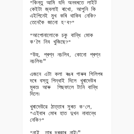
কিন্তু আমি যদি অনবৰতে লাইট
"
কেইটা জ্বলাই ৰাখো
আপুনি কি
,
এইপিনেই মুখ কৰি থাকিব নেকি
?
তেনেকৈ জানো হ
ব
'
?"
আপোনালোকে চকু বান্ধি মোক
"
ক
লৈ নিব খুজিছে
'
?"
উহু
প্ৰশ্ন নচলিব
কোনো প্ৰশ্ন
"
,
,
নচলিব৷"
এজনে এটা কলা ৰঙৰ গাৰুৰ গিলিপৰ
দৰে বস্তু পিন্ধাই দিলে খুৰাদেউৰ
মূৰত৷ আৰু
পিছফালে টানি বান্ধি
দিলে৷
খুৰাদেউৱে ঠাত্তাৰ সুৰত ক
লে
'
,
এইবাৰ মোৰ হাত দুখন নাবান্ধে
"
নেকি
?"
নাই
তাৰ দৰকাৰ নাই৷"
"
,