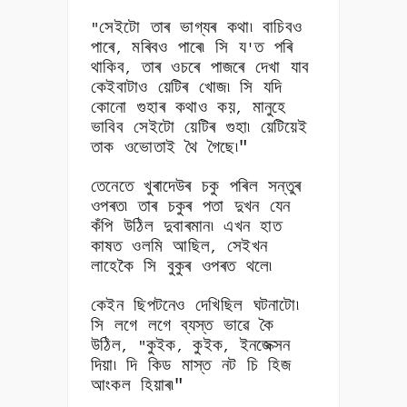
সেইটো তাৰ ভাগ্যৰ কথা৷ বাচিবও
"
পাৰে
মৰিবও পাৰে৷ সি য
ত পৰি
,
'
থাকিব
তাৰ ওচৰে পাজৰে দেখা যাব
,
কেইবাটাও য়েটিৰ খোজ৷ সি যদি
কোনো গুহাৰ কথাও কয়
মানুহে
,
ভাবিব সেইটো য়েটিৰ গুহা৷ য়েটিয়েই
তাক ওভোতাই থৈ গৈছে৷"
তেনেতে খুৰাদেউৰ চকু পৰিল সন্তুৰ
ওপৰত৷ তাৰ চকুৰ পতা দুখন যেন
কঁপি উঠিল দুবাৰমান৷ এখন হাত
কাষত ওলমি আছিল
সেইখন
,
লাহেকৈ সি বুকুৰ ওপৰত থলে৷
কেইন ছিপটনেও দেখিছিল ঘটনাটো৷
সি লগে লগে ব্যস্ত ভাৱে কৈ
উঠিল
কুইক
কুইক
ইনজেক্সন
, "
,
,
দিয়া৷ দি কিড মাস্ত নট চি হিজ
আংকল হিয়াৰ৷"