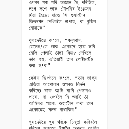
ওপৰৰ পৰা পৰি অজ্ঞান হৈ পৰিছিল
,
লগে লগে তাক টোপনিৰ ইঞ্জেক্সন
দিয়া হৈছে৷ যাতে সি গুহাটোৰ
ভিতৰখন দেখিবলৈ নাপায়
বা বুজিব
,
নোৱাৰে৷"
খুৰাদেউৱে ক
লে
ধন্যবাদ৷
'
, "
তেনেহ
লে তাক এনেদৰে হাত ভৰি
'
মেলি পেলাই থৈছা কিয়
দেখিলে
?
ভাব হয়
এতিয়াই তাৰ পোষ্টমৰ্টেম
,
কৰা হ
ব৷"
'
কেইন ছিপটনে ক
লে
তাৰ ভাগ্য
'
, "
এতিয়া আপোনাৰ ওপৰত নিৰ্ভৰ
কৰিছে৷ তাক আমি মাৰি পেলাবও
পাৰো
বা ওপৰলৈ নি শুৱাই থৈ
,
আহিবও পাৰো৷ গুহাটোৰ কথা তাৰ
একোৱেই মনত নাথাকিব৷"
খুৰাদেউৱে খুব খৰকৈ চিন্তা কৰিবলৈ
ধৰিলে৷ সন্তুৱে ইয়ালৈ অকলে আহিল