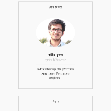
মোৰ বিষয়ে
ৰাজীৱ ফুকন
ব্লগাৰ & ফিল্মমেকাৰ
কল্পনাৰ সাগৰত বুৰ মাৰি বুটলি আনিব
খোজো কোনো দিনে নোকোৱা
কাহিনীবোৰ...
শিতান