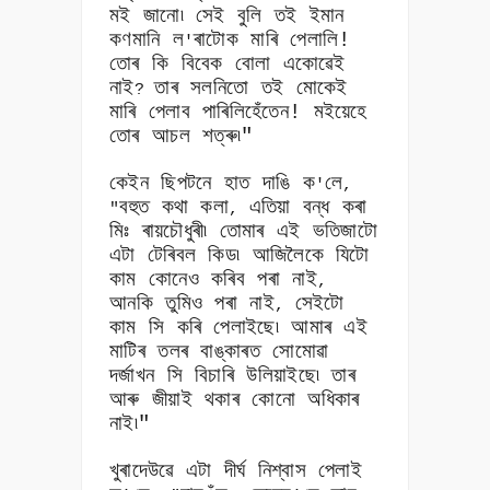
মই জানো৷ সেই বুলি তই ইমান
কণমানি ল
ৰাটোক মাৰি পেলালি!
'
তোৰ কি বিবেক বোলা একোৱেই
নাই
তাৰ সলনিতো তই মোকেই
?
মাৰি পেলাব পাৰিলিহেঁতেন! মইয়েহে
তোৰ আচল শত্ৰু৷"
কেইন ছিপটনে হাত দাঙি ক
লে
'
,
বহুত কথা কলা
এতিয়া বন্ধ কৰা
"
,
মিঃ ৰায়চৌধুৰী৷ তোমাৰ এই ভতিজাটো
এটা টেৰিবল কিড৷ আজিলৈকে যিটো
কাম কোনেও কৰিব পৰা নাই
,
আনকি তুমিও পৰা নাই
সেইটো
,
কাম সি কৰি পেলাইছে৷ আমাৰ এই
মাটিৰ তলৰ বাঙ্কাৰত সোমোৱা
দৰ্জাখন সি বিচাৰি উলিয়াইছে৷ তাৰ
আৰু জীয়াই থকাৰ কোনো অধিকাৰ
নাই৷"
খুৰাদেউৱে এটা দীৰ্ঘ নিশ্বাস পেলাই