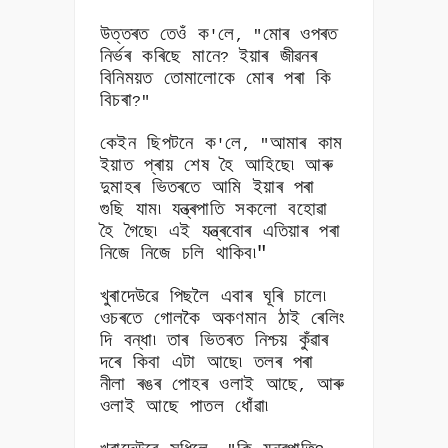
উত্তৰত তেওঁ ক
লে
মোৰ ওপৰত
'
, "
নিৰ্ভৰ কৰিছে মানে
ইয়াৰ জীৱনৰ
?
বিনিময়ত তোমালোকে মোৰ পৰা কি
বিচৰা
?"
কেইন ছিপটনে ক
লে
আমাৰ কাম
'
, "
ইয়াত প্ৰায় শেষ হৈ আহিছে৷ আৰু
দুমাহৰ ভিতৰতে আমি ইয়াৰ পৰা
গুছি যাম৷ যন্ত্ৰপাতি সকলো বহোৱা
হৈ গৈছে৷ এই যন্ত্ৰবোৰ এতিয়াৰ পৰা
নিজে নিজে চলি থাকিব৷"
খুৰাদেউৱে পিছলৈ এবাৰ ঘূৰি চালে৷
ওচৰতে গোলকৈ অকণমান ঠাই ৰেলিং
দি বন্ধা৷ তাৰ ভিতৰত নিশ্চয় কুঁৱাৰ
দৰে কিবা এটা আছে৷ তলৰ পৰা
নীলা ৰঙৰ পোহৰ ওলাই আছে
আৰু
,
ওলাই আছে পাতল ধোঁৱা৷