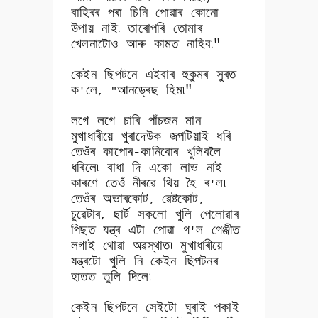
বাহিৰৰ পৰা চিনি পোৱাৰ কোনো
উপায় নাই৷ তাৰোপৰি তোমাৰ
খেলনাটোও আৰু কামত নাহিব৷"
কেইন ছিপটনে এইবাৰ হুকুমৰ সুৰত
ক
লে
আনড্ৰেছ হিম৷"
'
, "
লগে লগে চাৰি পাঁচজন মান
মুখাধাৰীয়ে খুৰাদেউক জপটিয়াই ধৰি
তেওঁৰ কাপোৰ-কানিবোৰ খুলিবলৈ
ধৰিলে৷ বাধা দি একো লাভ নাই
কাৰণে তেওঁ নীৰৱে থিয় হৈ ৰ
ল৷
'
তেওঁৰ অভাৰকোট
ৱেষ্টকোট
,
,
চুৱেটাৰ
ছাৰ্ট সকলো খুলি পেলোৱাৰ
,
পিছত যন্ত্ৰ এটা পোৱা গ
ল গেঞ্জীত
'
লগাই থোৱা অৱস্থাত৷ মুখাধাৰীয়ে
যন্ত্ৰটো খুলি নি কেইন ছিপটনৰ
হাতত তুলি দিলে৷
কেইন ছিপটনে সেইটো ঘুৰাই পকাই