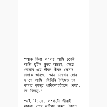
আৰু কিবা ক
বা
আমি চবেই
"
'
?
আজি ছুটীৰ মুদত আছো
সেয়ে
,
তোমাৰ এই দীঘল দীঘল লেক্সাৰ
বিলাক শুনিছো৷ আন দিনাখন হোৱা
হ
লে আমি এইখিনি টাইমত চব
'
কামত ব্যস্ত থাকিলোহেঁতেন৷ কোৱা
,
কি কিন্তু
?"
মই বিচাৰো
ল
ৰাটো জীয়াই
"
,
'
থাকক৷ মোৰ ভতিজা সন্তু
ইমান
,