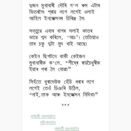
দুজন মুখাধাৰী দৌৰি গ
ল ৰুম এটাৰ
'
ভিতৰলৈ৷ প্ৰায় লগে লগেই ওলাই
আহিল ইনজেক্সনৰ চিৰিঞ্জ লৈ৷
সন্তুৱে এবাৰ বাগৰ সলাই কাতৰ
ভাৱে শব্দ কৰিলে
আঃ'৷ তেতিয়াও
, '
তাৰ চকু দুটা মুদ খাই আছে৷
কেইন ছিপটনে বাকী কেইজন
মুখাধাৰীক ক
লে
শীঘ্ৰে ৰায়চৈধুৰীক
'
, "
ইয়াৰ পৰা লৈ যোৱা৷"
সিহঁতে খুৰাদেউক হেঁচি ধৰাৰ লগে
লগেই তেওঁ চিঞৰি উঠিল
,
নাই
তাক আৰু ইনজেক্সন নিদিবা৷"
"
,
***
পূৰ্ববৰ্তী অধ্যায়লৈ
সূচীপত্ৰলৈ
পৰবৰ্তী অধ্যায়লৈ