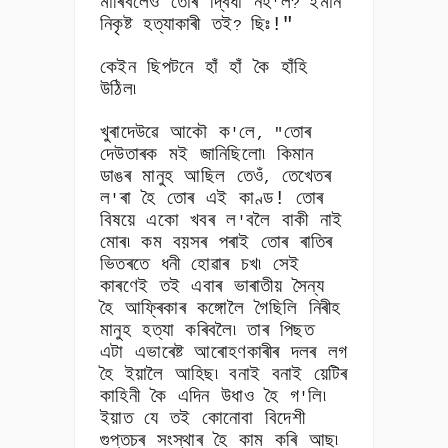
মাৰিবলৈও তোৰ দ্বিধা নহ
ল
ইমান
'
?
নিকৃষ্ট হত্যাকাৰী তই
ছিঃ!"
?
কেইন ছিপটনে হাঁ হাঁ কৈ হাঁহি
উঠিল৷
খুৰাদেউৱে আকৌ ক
লে
তোৰ
'
, "
দেউতাৰক মই জানিছিলো৷ কিমান
ডাঙৰ মানুহ আছিল তেওঁ
তেখেতৰ
,
ল
ৰা হৈ তোৰ এই কাণ্ড! তোৰ
'
বিষয়ে একো খবৰ ল
বলৈ বাকী নাই
'
মোৰ৷ কম বয়সৰ পৰাই তোৰ ৰাতিৰ
ভিতৰতে ধনী হোৱাৰ চখ৷ সেই
কাৰণেই তই এবাৰ ভাৰাতীয় সৈন্য
হৈ আফ্ৰিকাৰ কঙ্গোলৈ গৈছিলি নিৰীহ
মানুহ হত্যা কৰিবলৈ৷ তাৰ পিছত
এটা এভাৰেষ্ট আৰোহণকাৰীৰ দলৰ লগ
হৈ ইয়ালৈ আহিছ৷ বনাই বনাই য়েটিৰ
কাহিনী কৈ এদিন উধাও হৈ গ
লি৷
'
ইয়াত যে তই কোনোবা বিদেশী
গুপ্তচৰ সংস্থাৰ হৈ কাম কৰি আছ৷