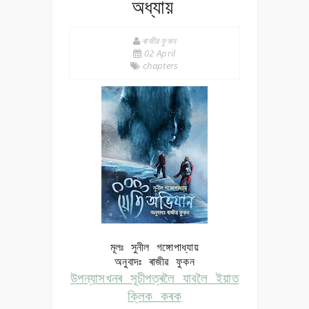
অধ্যায়
ৰাজীৱ ফুকন
02 April
chapters
মূলঃ
সুনীল গঙ্গোপাধ্যায়
অনুবাদঃ ৰাজীৱ ফুকন
উপন্যাসখনৰ সূচীপত্ৰলৈ যাবলৈ ইয়াত
ক্লিক কৰক