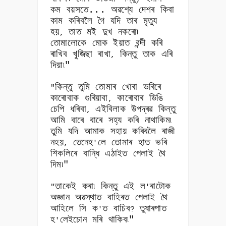
কম বয়সতে... অৱশ্যে দেশৰ কিবা
কাম কৰিবলৈ গৈ যদি তাৰ মৃত্যু
হয়
তাত মই দুখ নকৰো৷
,
তোমালোকে মোক ইয়াত বন্দী কৰি
ৰাখিব খুজিছা ৰাখা
কিন্তু তাক এৰি
,
দিয়া৷"
কিন্তু তুমি তোমাৰ খোৰা ভৰিৰে
"
কাৰোবাক গুৰিয়াবা
কাৰোবাৰ ডিঙি
,
চেপি ধৰিবা
এইবিলাক উপদ্ৰৱ কিন্তু
,
আমি বাৰে বাৰে সহ্য কৰি নাথাকিম৷
তুমি যদি আমাক সহায় কৰিবলৈ ৰাজী
নহয়
তেনেহ
লে তোমাৰ হাত ভৰি
,
'
শিকলিৰে বান্ধি এঠাইত পেলাই থৈ
দিম৷"
তাকেই কৰা৷ কিন্তু এই ল
ৰাটোক
"
'
অজ্ঞান অৱস্থাত বাহিৰত পেলাই থৈ
আহিলে সি ক
ত বাচিব
তুষাৰপাত
'
?
হ
লেইচোন মৰি থাকিব৷"
'