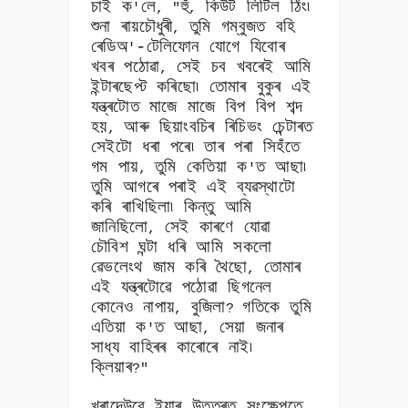
চাই ক
লে
হুঁ
কিউট লিটিল ঠিং৷
'
, "
,
শুনা ৰায়চৌধুৰী
তুমি গম্বুজত বহি
,
ৰেডিঅ
-টেলিফোন যোগে যিবোৰ
'
খবৰ পঠোৱা
সেই চব খবৰেই আমি
,
ইন্টাৰছেপ্ট কৰিছো৷ তোমাৰ বুকুৰ এই
যন্ত্ৰটোত মাজে মাজে বিপ বিপ শব্দ
হয়
আৰু ছিয়াংবচিৰ ৰিচিভং চেন্টাৰত
,
সেইটো ধৰা পৰে৷ তাৰ পৰা সিহঁতে
গম পায়
তুমি কেতিয়া ক
ত আছা৷
,
'
তুমি আগৰে পৰাই এই ব্যৱস্থাটো
কৰি ৰাখিছিলা৷ কিন্তু আমি
জানিছিলো
সেই কাৰণে যোৱা
,
চৌবিশ ঘন্টা ধৰি আমি সকলো
ৱেভলেংথ জাম কৰি থৈছো
তোমাৰ
,
এই যন্ত্ৰটোৱে পঠোৱা ছিগনেল
কোনেও নাপায়
বুজিলা
গতিকে তুমি
,
?
এতিয়া ক
ত আছা
সেয়া জনাৰ
'
,
সাধ্য বাহিৰৰ কাৰোৰে নাই৷
ক্লিয়াৰ
?"
খুৰাদেউৱে ইয়াৰ উত্তৰত সংক্ষেপতে