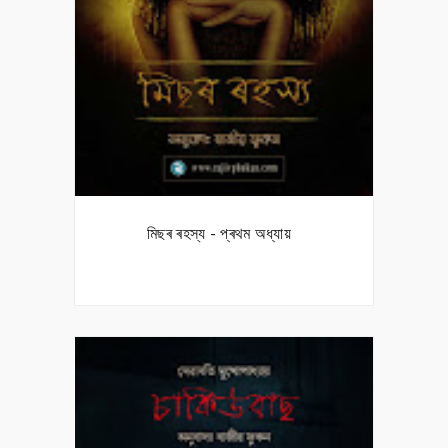
মিছৰ ৰহস্য - প্ৰথম অধ্যায়