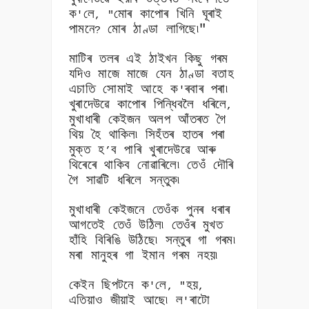
ক
লে
মোৰ কাপোৰ খিনি ঘূৰাই
'
, "
পামনে
মোৰ ঠাণ্ডা লাগিছে৷"
?
মাটিৰ তলৰ এই ঠাইখন কিছু গৰম
যদিও মাজে মাজে যেন ঠাণ্ডা বতাহ
এচাতি সোমাই আহে ক
ৰবাৰ পৰা৷
'
খুৰাদেউৱে কাপোৰ পিন্ধিবলৈ ধৰিলে
,
মুখাধাৰী কেইজন অলপ আঁতৰত গৈ
থিয় হৈ থাকিল৷ সিহঁতৰ হাতৰ পৰা
মুক্ত হ
ব পাৰি খুৰাদেউৱে আৰু
’
থিৰেৰে থাকিব নোৱাৰিলে৷ তেওঁ দৌৰি
গৈ সাৱটি ধৰিলে সন্তুক৷
মুখাধাৰী কেইজনে তেওঁক পুনৰ ধৰাৰ
আগতেই তেওঁ উঠিল৷ তেওঁৰ মুখত
হাঁহি বিৰিঙি উঠিছে৷ সন্তুৰ গা গৰম৷
মৰা মানুহৰ গা ইমান গৰম নহয়৷
কেইন ছিপটনে ক
লে
হয়
'
, "
,
এতিয়াও জীয়াই আছে৷ ল
ৰাটো
'