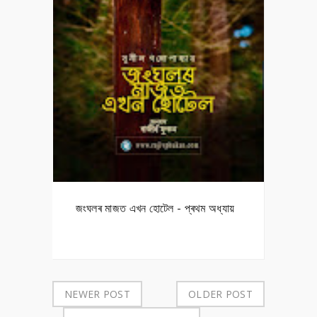
জংঘলৰ মাজত এখন হোটেল - প্ৰথম অধ্যায়
NEWER POST
OLDER POST