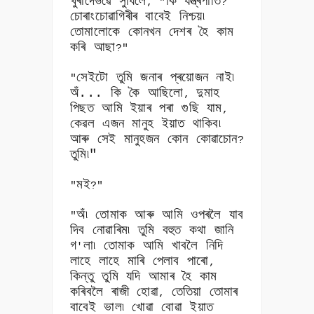
খুৰাদেউৱে সুধিলে
কি যন্ত্ৰপাতি
, "
?
চোৰাংচোৱাগিৰীৰ বাবেই নিশ্চয়৷
তোমালোকে কোনখন দেশৰ হৈ কাম
কৰি আছা
?"
সেইটো তুমি জনাৰ প্ৰয়োজন নাই৷
"
অঁ... কি কৈ আছিলো
দুমাহ
,
পিছত আমি ইয়াৰ পৰা গুছি যাম
,
কেৱল এজন মানুহ ইয়াত থাকিব৷
আৰু সেই মানুহজন কোন কোৱাচোন
?
তুমি৷"
মই
"
?"
অঁ৷ তোমাক আৰু আমি ওপৰলৈ যাব
"
দিব নোৱাৰিম৷ তুমি বহুত কথা জানি
গ
লা৷ তোমাক আমি খাবলৈ নিদি
'
লাহে লাহে মাৰি পেলাব পাৰো
,
কিন্তু তুমি যদি আমাৰ হৈ কাম
কৰিবলৈ ৰাজী হোৱা
তেতিয়া তোমাৰ
,
বাবেই ভাল৷ খোৱা বোৱা ইয়াত