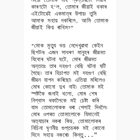
নহয়৷ তোমাক এই প্ৰস্তাৱটো দিয়াৰ
কাৰণটো হ
ল
তোমাৰ জীয়াই থকাৰ
'
,
এইটোৱেই একমাত্ৰ উপায়৷ তুমি
আমাক সহায় নকৰিলে
আমি তোমাক
,
জীয়াই
কিয়
ৰাখিম
?"
মোক মৃত্যু ভয় নেদেখুৱাবা কেইন
"
ছিপটন৷ এজন সাধৰণ মানুহৰ জীৱনত
যিবোৰ ঘটনা ঘটে
মোৰ জীৱনত
,
অন্ততঃ তাৰ দহগুণ বেছি ঘটনা ঘটি
গৈছে৷ তাৰ হিচাপত মই দহগুণ বেছি
জীৱন যাপন কৰিছো৷ এতিয়া মৰিলেও
মোৰ কোনো দুখ নাই৷ তোমাক মই
স্পষ্টকৈ জনাই থলো
মোৰ শেষ
,
নিশ্বাস থকালৈকে মই চেষ্টা কৰি
যাম তোমালোকক ধৰা পেলাই দিবলৈ৷
মোৰ ওপৰত তোমালোকে যিমানেই
অত্যাচাৰ নকৰা কিয়
তোমালোকৰ
,
নিচিনা ঘৃণনীয় গুপ্তচৰক মই কোনো
দিনে সহায় নকৰো৷ কিন্তু..."