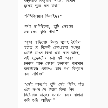
যন্ত্ৰপাতি কিছুমান আছে
যিবোৰ
,
চুলেই তুমি মৰি যাবা৷"
নিউক্লিয়াৰ ডিভাইছ
"
?"
মই ভাবিছিলো,
তুমি সেইটো
"
নক
লেও বুজি পাবা৷"
'
বুজা নাছিলো৷ কিন্তু সন্দেহ হৈছিল৷
"
ইয়াত যে বিদেশী চেৰাংচোৱা সংস্থা
এটাই ডাঙৰ কিবা এটা কৰি আছে
,
এই সন্দেহটোৰ কথা মই ভাৰত
চৰকাৰ আৰু নেপাল চৰকাৰক বাৰংবাৰ
জনাইছো৷ কোনেও মোৰ কথা বিশ্বাস
কৰা নাছিল৷"
সেই কাৰণেই তুমি সেই পিকিং দাঁত
"
এটা লগত লৈ ইয়াত কিবা প্ৰি-
হিষ্টোৰিক মানুহৰ সন্ধান কৰাৰ বাহানা
কৰি গুছি আহিছা৷"