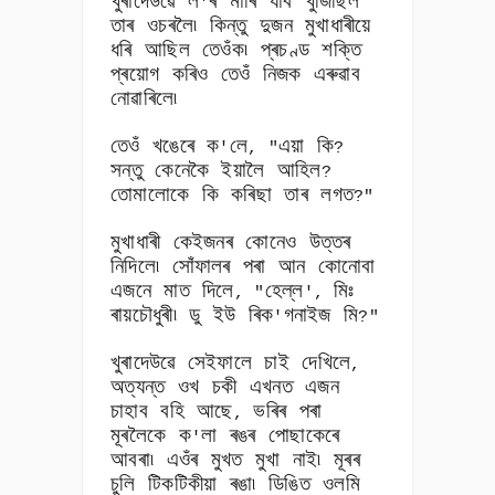
খুৰাদেউৱে ল
ৰ মাৰি যাব খুজিছিল
'
তাৰ ওচৰলৈ৷ কিন্তু দুজন মুখাধাৰীয়ে
ধৰি আছিল তেওঁক৷ প্ৰচণ্ড শক্তি
প্ৰয়োগ কৰিও তেওঁ নিজক এৰুৱাব
নোৱাৰিলে৷
তেওঁ খঙেৰে ক
লে
এয়া কি
'
, "
?
সন্তু কেনেকৈ ইয়ালৈ আহিল
?
তোমালোকে কি কৰিছা তাৰ লগত
?"
মুখাধাৰী কেইজনৰ কোনেও উত্তৰ
নিদিলে৷ সোঁফালৰ পৰা আন কোনোবা
এজনে মাত দিলে
হেল্ল
মিঃ
, "
',
ৰায়চৌধুৰী৷ ডু ইউ ৰিক
গনাইজ মি
'
?"
খুৰাদেউৱে সেইফালে চাই দেখিলে
,
অত্যন্ত ওখ চকী এখনত এজন
চাহাব বহি আছে
ভৰিৰ পৰা
,
মূৰলৈকে ক
লা ৰঙৰ পোছাকেৰে
'
আবৰা৷ এওঁৰ মুখত মুখা নাই৷ মূৰৰ
চুলি টিকটিকীয়া ৰঙা৷ ডিঙিত ওলমি