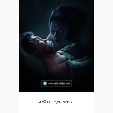
চাকিউবাছ - প্ৰথম অধ্যায়