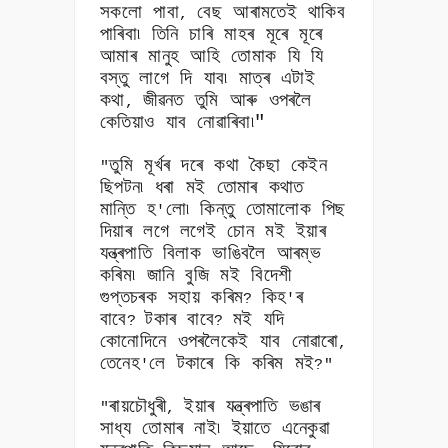
সকলো পাবা
বেছ আৰামতেই থাকিব
,
পাৰিবা৷ তিনি চাৰি মাহৰ মূৰে মূৰে
আমাৰ মানুহ আহি তোমাক যি যি
বস্তু লাগে দি যাব৷ মাত্ৰ এটাই
কথা
জীৱনত তুমি আৰু ওপৰলৈ
,
কেতিয়াও যাব নোৱাৰিবা৷"
তুমি মূৰ্খৰ দৰে কথা কৈছা কেইন
"
ছিপটন৷ ধৰা মই তোমাৰ কথাত
মান্তি হ
লো৷ কিন্তু তোমালোক পিছ
'
দিয়াৰ লগে লগেই চোন মই ইয়াৰ
যন্ত্ৰপাতি বিলাক ভাঙিবলৈ আৰম্ভ
কৰিম৷ জানি বুজি মই বিদেশী
গুপ্তচৰক সহায় কৰিম
কিহ
ৰ
?
'
বাবে
টকাৰ বাবে
মই যদি
?
?
কোনোদিনে ওপৰলৈকেই যাব নোৱাৰো
,
তেনেহ
লে টকাৰে কি কৰিম মই
'
?"
ৰায়চৌধুৰী
ইয়াৰ যন্ত্ৰপাতি ভঙাৰ
"
,
সাধ্য তোমাৰ নাই৷ ইয়াতে এনেকুৱা