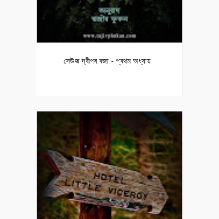
সেউজ দ্বীপৰ ৰজা - প্ৰথম অধ্যায়