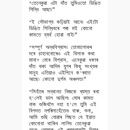
তেনেকুৱা এটা দাঁত তুমিওতো ডিঙিত
"
পিন্ধি আছা৷"
ই সৌভাগ্য কঢ়িয়াই আনে৷ এইটো
"
ডিঙিত পিন্ধিবৰে পৰা মই কোনো
কামতে ব্যৰ্থ হোৱা নাই৷"
সম্পূৰ্ণ অন্ধবিশ্বাস৷ তোমালোকৰ
"
দৰে চাহাববোৰেও এই বিলাক কথা
মানা
মোৰ বিশ্বাস
এনেকুৱা ধৰণৰ
?
,
দাঁত থকা আদিম যুগৰ কিছু সংখ্যক
মানুহ এতিয়াও এইপিনে ক
ৰবাত
'
আছে৷ কোনো দুৰ্গম অঞ্চলত৷"
সিহঁতৰ সন্ধানত নিজকে ব্যস্ত ৰখা
"
হ
লেই ভাল আছিল৷ মোৰ কামত
'
নাক গুজিবলৈ নহা হ
লে তুমি এই
'
বিপদত নপৰিলাহেঁতেন৷ বাৰু
শুনা,
,
আমি গুছি যোৱাৰ পিছত যে ইয়াত
কোনোবা থাকিব লাগিব তেনেকুৱা