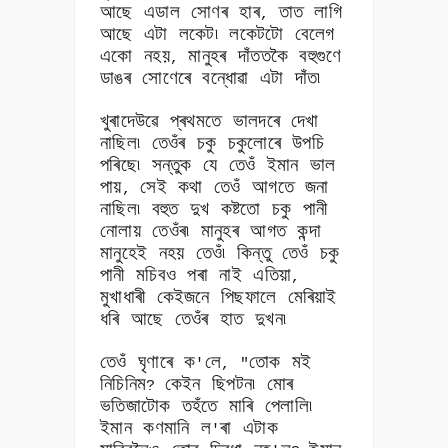
আছে এডাল সোণৰ হাৰ
তাত লাগি
,
আছে এটা লকেট৷ লকেটটো বেলেগ
একো নহয়
মানুহৰ দাঁততকৈ বহুগুণে
,
ডাঙৰ সোণেৰে বন্ধোৱা এটা দাঁত৷
খুৰাদেউৱে প্ৰথমতে ভালদৰে দেখা
নাছিল৷ তেওঁৰ চকু চকুলোৰে উপচি
পৰিছে৷ সন্তুক যে তেওঁ ইমান ভাল
পায়
সেই কথা তেওঁ আগতে জনা
,
নাছিল৷ বহুত দুখ কষ্টতো চকু পানী
নোলায় তেওঁৰ৷ মানুহৰ আগত কন্দা
মানুহেই নহয় তেওঁ৷ কিন্তু তেওঁ চকু
পানী মচিবও পৰা নাই এতিয়া
,
মুখাধাৰী কেইজনে পিছফালে মেৰিয়াই
ধৰি আছে তেওঁৰ হাত দুখন৷
তেওঁ ঘৃণাৰে ক
লে
তোক মই
'
, "
নিচিনিম
কেইন ছিপটন৷ মোৰ
?
ভতিজাটোক তহঁতে মাৰি পেলালি৷
ইমান কণমানি ল
ৰা এটাক
'