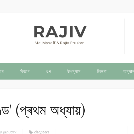
RAJIV
Me, Myself & Rajiv Phukan
োম
বিজ্ঞান
গল্প
উপন্যাস
চিনেমা
অন্যান
' (প্ৰথম অধ্যায়)
9 January
chapters