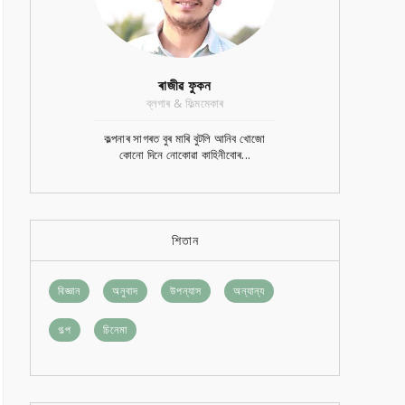
ৰাজীৱ ফুকন
ব্লগাৰ & ফিল্মমেকাৰ
কল্পনাৰ সাগৰত বুৰ মাৰি বুটলি আনিব খোজো
কোনো দিনে নোকোৱা কাহিনীবোৰ...
শিতান
বিজ্ঞান
অনুবাদ
উপন্যাস
অন্যান্য
গল্প
চিনেমা