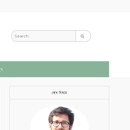
্য
মোৰ বিষয়ে