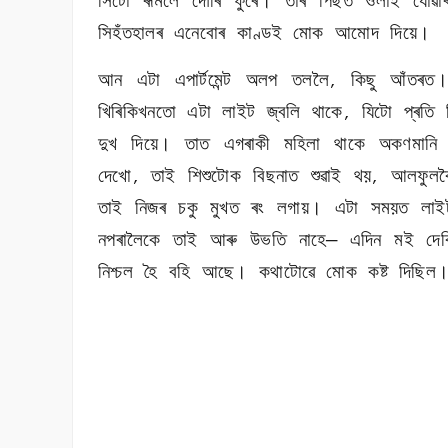
সিটো ৰূমলৈ দৌৰি ফুৰে। তাৰ পিছত ওলাই যোৱা
সিহঁতহালৰ এনেবোৰ কাণ্ডই মোক আমোদ দিয়ে।
আন এটা এপাৰ্টমেন্ট অলপ তললৈ
কিছু আঁতৰত।
,
খিৰিকিখনতো এটা লাইট জ্বলি থাকে
যিটো প্ৰতি
,
দুখ দিয়ে। তাত এগৰাকী মহিলা থাকে অকণমানি 
দেখো
তাই শিশুটোক বিছনাত শুৱাই থয়
আলফুলক
,
,
তাই নিজৰ চকু মুখত ৰং লগায়। এটা সময়ত লাইট
নপৰালৈকে তাই আৰু উভতি নাহে— এদিন মই দেৰ
নিশ্চল হৈ বহি আছে। কথাটোৱে মোক কষ্ট দিছিল