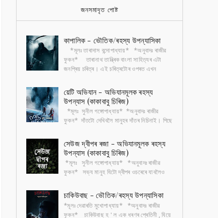
জনসমাদৃত পোষ্ট
কাপালিক - ভৌতিক/ৰহস্য উপন্যাসিকা
*মূলঃ তাৰাদাস বন্দোপাধ্যায়* *অনুবাদঃ ৰাজীৱ
ফুকন* তাৰানাথ তান্ত্ৰিক বাংলা সাহিত্যৰ এটা
জনপ্ৰিয় চৰিত্ৰ। এই চৰিত্ৰটোৰ ওপৰত এখন
ভৌতিক...
য়েটি অভিযান - অভিযানমূলক ৰহস্য
উপন্যাস (কাকাবাবু চিৰিজ)
*মূলঃ সুনীল গঙ্গোপাধ্যায়* *অনুবাদঃ ৰাজীৱ
ফুকন* দাঁতটো দেখিবলৈ মানুহৰ দাঁতৰ নিচিনাই। পিছে
আকৃতিত বহুগুণে ডাঙৰ। খুৰাদেউৰ মতে সেই দাঁতৰ
গ...
সেউজ দ্বীপৰ ৰজা - অভিযানমূলক ৰহস্য
উপন্যাস (কাকাবাবু চিৰিজ)
*মূলঃ সুনীল গঙ্গোপাধ্যায়* *অনুবাদঃ ৰাজীৱ
ফুকন* সভ্য মানুহ যিটো দ্বীপৰ ওচৰেৰে যাবলৈও
সাহস নকৰে , দ্বীপৰ বৰ্বৰ আদিবাসীৰ ভয়ত৷ সেই
দ্বীপ...
চাকিউবাছ - ভৌতিক/ৰহস্য উপন্যাসিকা
*মূলঃ দেৱাৰতি মুখোপাধ্যায়* *অনুবাদঃ ৰাজীৱ
ফুকন* চাকিউবাছ হ ' ল এক ধৰণৰ প্ৰেতিনী , যিয়ে