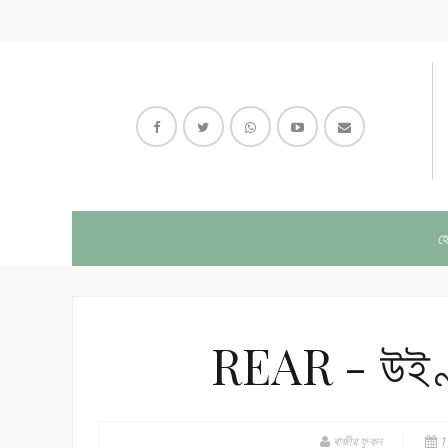
হ
REAR - উইণ্ড
ৰাজীৱ ফুকন
1