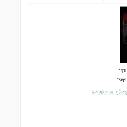
*মূল
*অনুব
উপন্যাসখনৰ সূচীপ