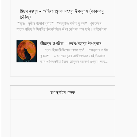
অশ্লীল ছবি আঁকি বজাৰত বেচিব পাৰিব জানো? কিন্তু
পত্...
মিছৰ ৰহস্য - অভিযানমূলক ৰহস্য উপন্যাস (কাকাবাবু
চিৰিজ)
*মূলঃ সুনীল গঙ্গোপাধ্যায়* *অনুবাদঃ ৰাজীৱ ফুকন* খুৰাদেউৰ
হাতত পৰিছে ইজিপ্তীয় চিত্ৰলিপিৰে অঁকা কেইখন মান ছবি। ছবিকেইখন
আঁকিছে এক বৃদ্ধ...
জীৱন্ত উপৱীত - হৰ'ৰ/ৰহস্য উপন্যাস
*মূলঃ হিমাদ্ৰীকিশোৰ দাশগুপ্ত* *অনুবাদঃ ৰাজীৱ
ফুকন* এখন জনশূন্য নাৰ্ছিংহোমত কেইদিনমানৰ
বাবে থাকিবলগীয়া হৈছে ডাক্তৰ নৱাৰুণ গুপ্ত। অভ...
চাবস্ক্ৰাইব কৰক