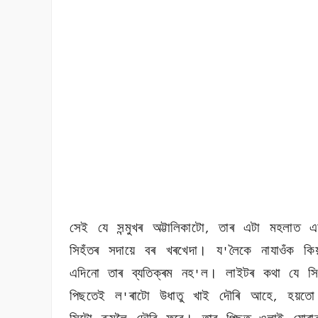
সেই যে সন্মুখৰ অট্টালিকাটো
তাৰ এটা মহলাত এ
,
সিহঁতৰ সদায়ে বৰ খৰখেদা। য
লৈকে নাযাওঁক ক
'
এদিনো তাৰ ব্যতিক্ৰম নহ
ল। লাইটৰ কথা যে সিহ
'
পিছতেই ল
ৰাটো উধাতু খাই দৌৰি আহে
হয়তো
'
,