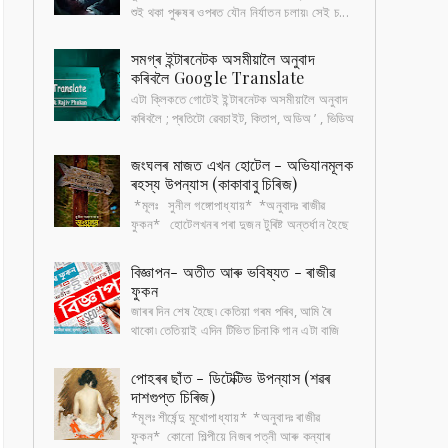
শুই থকা পুৰুষৰ ওপৰত যৌন নিৰ্যাতন চলায়৷ সেই চ...
সমগ্ৰ ইন্টাৰনেটক অসমীয়ালৈ অনুবাদ
কৰিবলৈ Google Translate
এটা ক্লিকতে গোটেই ইন্টাৰনেটক অসমীয়ালৈ অনুবাদ
কৰিবলৈ ; প্ৰতিটো ৱেবচাইট, কিতাপ, অডিঅ ’ , ভিডিঅ
’ আদি সকলো অসমীয়াতে পাবলৈ হ'লে, ...
জংঘলৰ মাজত এখন হোটেল - অভিযানমূলক
ৰহস্য উপন্যাস (কাকাবাবু চিৰিজ)
*মূলঃ সুনীল গঙ্গোপাধ্যায়* *অনুবাদঃ ৰাজীৱ
ফুকন* হোটেলখনৰ পৰা দুজন টুৰিষ্ট অন্তৰ্ধান হৈছে
কেইমাহমান আগতে। বাকী টুৰিষ্টসকলৰ অভিযোগ ,
ৰাত...
বিজ্ঞাপন- অতীত আৰু ভবিষ্যত - ৰাজীৱ
ফুকন
জাৰৰ দিন শেষ হৈছে৷ কেতিয়া গৰম পৰিব, আমি ৰৈ
থাকো৷ তেতিয়াই এদিন টিভিত চিনাকি গান এটা বাজি
উঠে, "চুভটি জল্দি গৰ্মি কা মৌচম আয়া, আয়া মৌচম...
পোহৰৰ ছাঁত - ডিটেক্টিভ উপন্যাস (শৱৰ
দাশগুপ্ত চিৰিজ)
*মূলঃ শীৰ্ষেন্দু মুখোপাধ্যায়* *অনুবাদঃ ৰাজীৱ
ফুকন* কোনো শিল্পীয়ে নিজৰ পত্নী আৰু কন্যাৰ