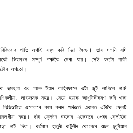
ৰিকিবোৰ পাতি লগাই বন্ধ কৰি দিয়া হৈছে। তাৰ সলনি যদি
ৌ ভিতৰখন সম্পূৰ্ণ স্পষ্টকৈ দেখা যায়। সেই ঘৰটো বাকী
ৰটোৰ লগতো।
কৈ দুমহলা ওখ আৰু ইয়াৰ বাহিৰফালে এটা জুই লাগিলে নামি
ণিকলীয়া
লাভজনক নহয়। সেয়ে ইয়াক আধুনিকীকৰণ কৰি থকা
,
িল্ডিংটোত একেলগে কাম কৰাৰ পৰিৱৰ্তে এবাৰত এটাকৈ ফ্লেট
ৰুৱাবলগীয়া নহয়। ছটা ফ্লেটৰ ঘৰটোৰ একেবাৰে ওপৰৰ ফ্লেটটো
ড়া নাই দিয়া। বৰ্তমান হাতুৰী বাটুলীৰ কোবেৰে ওচৰ চুবুৰীয়াৰ