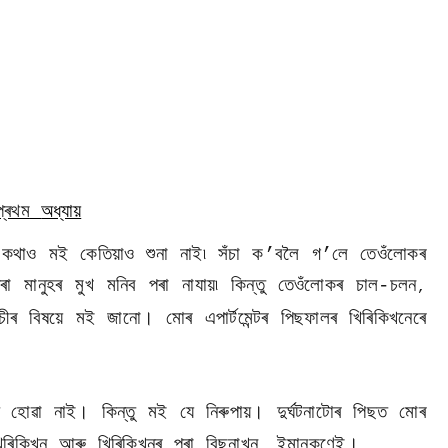
প্ৰথম
অধ্যায়
কথাও মই কেতিয়াও শুনা নাই৷ সঁচা ক’বলৈ গ’লে তেওঁলোকৰ
া মানুহৰ মুখ মনিব পৰা নাযায়৷ কিন্তু তেওঁলোকৰ চাল-চলন
,
চীৰ বিষয়ে মই জানো। মোৰ এপাৰ্টমেন্টৰ পিছফালৰ খিৰিকিখনেৰে
োৱা নাই। কিন্তু মই যে নিৰুপায়। দুৰ্ঘটনাটোৰ পিছত মোৰ
খিৰিকিখন আৰু খিৰিকিখনৰ পৰা বিছনাখন
ইমানকণেই।
,