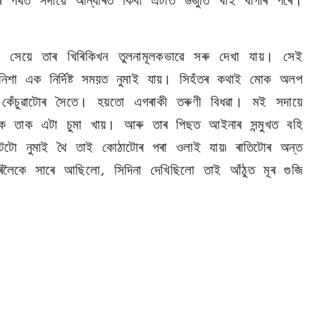
ৰ পথত সদায়ে আন্ধাৰত কিবা এটাত উজুতি খাই বাগৰি পৰে।
 সেয়ে তাৰ খিৰিকিখন তুলনামূলকভাৱে সৰু দেখা যায়। সেই
 নিশা এক নিৰ্দিষ্ট সময়ত নুমাই যায়। সিহঁতৰ কথাই মোক অলপ
কেঁচুৱাটোৰ সৈতে। হয়তো এগৰাকী তৰুণী বিধৱা। মই সদায়ে
ৈ তাক এটা চুমা খায়। আৰু তাৰ পিছত আইনাৰ সন্মুখত বহি
টো নুমাই থৈ তাই কোঠাটোৰ পৰা ওলাই যায়৷ ৰাতিটোৰ অন্ত
িলৈকে সাৰে আছিলো
সিদিনা দেখিছিলো তাই আঁঠুত মূৰ গুজি
,
।