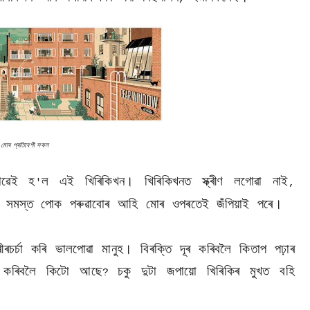
মোৰ প্ৰতিবেশী সকল
টোৱেই হ
ল এই খিৰিকিখন। খিৰিকিখনত স্ক্ৰীণ লগোৱা নাই
'
,
 সমস্ত পোক পৰুৱাবোৰ আহি মোৰ ওপৰতেই জঁপিয়াই পৰে।
ীৰচৰ্চা কৰি ভালপোৱা মানুহ। বিৰক্তি দূৰ কৰিবলৈ কিতাপ পঢ়াৰ
কৰিবলৈ কিটো আছে
চকু দুটা জপায়ো খিৰিকিৰ মুখত বহি
?