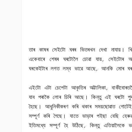
তাৰ কাষৰ সেইটো ঘৰৰ ভিতৰখন দেখা নাযায়। খি
একেবাৰে শেষৰ ঘৰটোলৈ চোৱা যায়
সেইটোৰ আক
,
ঘৰকেইটাৰ লগত লম্ব ভাৱে আছে
আনকি মোৰ ঘ
,
এইটো এটা চেপেটা আকৃতিৰ অট্টালিকা
বাকীবোৰত
,
যাব পৰাকৈ লোৰ চিৰি আছে। কিন্তু এই ঘৰটো পুৰ
হৈছে। আধুনিকীকৰণ কৰি থকাৰ সময়ছোৱাত গোটেই ব
সম্পূৰ্ণ কৰি গৈছে। যাতে ভাড়াৰ পইছা বেছি হে
ইতিমধ্যে সম্পূৰ্ণ হৈ উঠিছে
কিন্তু এতিয়ালৈকে ভা
,