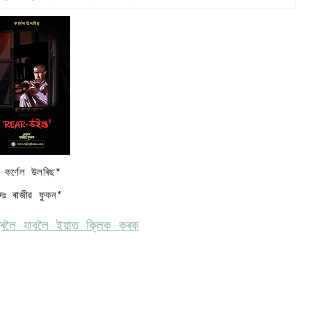
ঃ কৰ্ণেল উলৰিছ*
াদঃ ৰাজীৱ ফুকন*
ত্ৰলৈ যাবলৈ ইয়াত ক্লিক কৰক