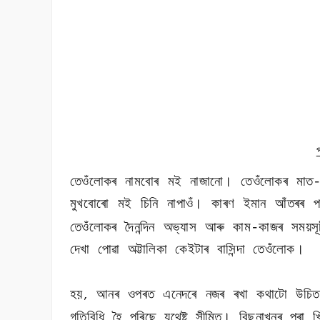
তেওঁলোকৰ নামবোৰ মই নাজানো। তেওঁলোকৰ মাত-
মুখবোৰো মই চিনি নাপাওঁ। কাৰণ ইমান আঁতৰৰ পৰ
তেওঁলোকৰ দৈনন্দিন অভ্যাস আৰু কাম-কাজৰ সময়সূ
দেখা পোৱা অট্টালিকা কেইটাৰ বাসিন্দা তেওঁলোক।
হয়
আনৰ ওপৰত এনেদৰে নজৰ ৰখা কথাটো উচিত হ
,
গতিবিধি হৈ পৰিছে যথেষ্ট সীমিত। বিছনাখনৰ পৰা 